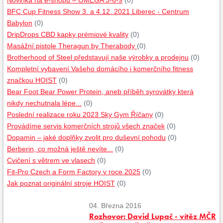
Novinka na e-shopu – OMEGA 3-6-9
(0)
BFC Cup Fitness Show 3. a 4.12. 2021 Liberec - Centrum
Babylon
(0)
DripDrops CBD kapky prémiové kvality
(0)
Masážní pistole Theragun by Therabody
(0)
Brotherhood of Steel představují naše výrobky a prodejnu
(0)
Kompletní vybavení Vašeho domácího i komerčního fitness
značkou HOIST
(0)
Bear Foot Bear Power Protein, aneb příběh syrovátky která
nikdy nechutnala lépe...
(0)
Poslední realizace roku 2023 Sky Gym Říčany
(0)
Provádíme servis komerčních strojů všech značek
(0)
Dopamin – jaké doplňky zvolit pro duševní pohodu
(0)
Berberin, co možná ještě nevíte...
(0)
Cvičení s větrem ve vlasech
(0)
Fit-Pro Czech a Form Factory v roce 2025
(0)
Jak poznat originální stroje HOIST
(0)
04. Března 2016
Rozhovor: David Lupač - vítěz MČR