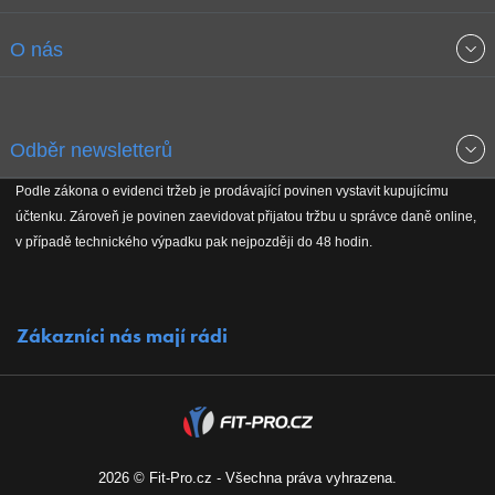
Obchodní podmínky
O nás
Garance nejnižších cen
O společnosti
Odběr newsletterů
Doprava a platba
Jak stavíme fitcentra
Podle zákona o evidenci tržeb je prodávající povinen vystavit kupujícímu
Získejte přehled o novinkách, slevách, akčním zboží a upozornění
účtenku. Zároveň je povinen zaevidovat přijatou tržbu u správce daně online,
Reklamační řád
Koho podporujeme
na nové články v magazínu!
v případě technického výpadku pak nejpozději do 48 hodin.
Vrácení do 30 dnů
Naši partneři
Zákazníci nás mají rádi
Kontakty
Kariéra
2026 © Fit-Pro.cz - Všechna práva vyhrazena.