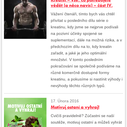
vědět (a něco navíc) – část IV.
Vážení čtenáři, tímto bych vás chtěl
přivítat u posledního dílu série o
kreatinu, kdy jsme se nejprve podívali
na pozivní účinky spojené se
suplementací, dále na možná rizika, a v
předchozím dílu na to, kdy kreatin
zařadit, a jaké je jeho optimální
množství. V tomto posledním
pokračování se společně podíváme na
různé komerčně dostupné formy
kreatinu, a pokusíme si nastínit výhody i
nevýhody těchto různých typů.
17. Února 2016
Motivuj ostaní a vyhraj!
Cvičíš pravidelně? Zúčastni se naší
soutěže, motivuj ostatní a můžeš vyhrát