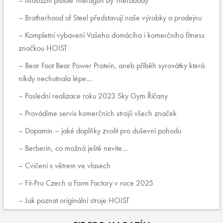
Masážní pistole Theragun by Therabody
Brotherhood of Steel představují naše výrobky a prodejnu
Kompletní vybavení Vašeho domácího i komerčního fitness
značkou HOIST
Bear Foot Bear Power Protein, aneb příběh syrovátky která
nikdy nechutnala lépe...
Poslední realizace roku 2023 Sky Gym Říčany
Provádíme servis komerčních strojů všech značek
Dopamin – jaké doplňky zvolit pro duševní pohodu
Berberin, co možná ještě nevíte...
Cvičení s větrem ve vlasech
Fit-Pro Czech a Form Factory v roce 2025
Jak poznat originální stroje HOIST