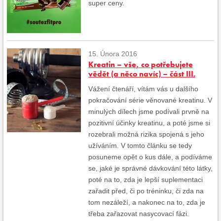
super ceny.
15. Února 2016
Kreatin – vše, co potřebujete
vědět (a něco navíc) – část III.
Vážení čtenáří, vítám vás u dalšího
pokračování série věnované kreatinu. V
minulých dílech jsme podívali prvně na
pozitivní účinky kreatinu, a poté jsme si
rozebrali možná rizika spojená s jeho
užíváním. V tomto článku se tedy
posuneme opět o kus dále, a podíváme
se, jaké je správné dávkování této látky,
poté na to, zda je lepší suplementaci
zařadit před, či po tréninku, či zda na
tom nezáleží, a nakonec na to, zda je
třeba zařazovat nasycovací fázi.