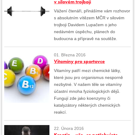
v silovém trojboji
Vážení čtenáři, přinášíme vám rozhovor
s absolutním vítězem MČR v silovém
trojboji Davidem Lupačem o jeho
nedávném úspěchu, plánech do
budoucna a přípravě na soutěže.
01. Března 2016
Vitamíny pro sportovce
Vitamíny patří mezi chemické látky,
které jsou pro organismus nesporně
nezbytné. V našem těle se vitamíny
účastní mnoha fyziologických dějů.
Fungují zde jako koenzymy či
katalyzátory některých chemických
reakcí.
22. Února 2016
Kreatin – vše, co potřebujete