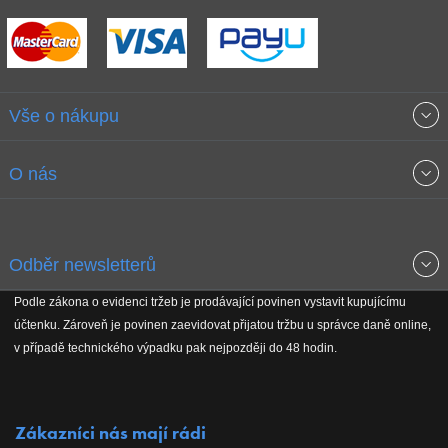
Vše o nákupu
Obchodní podmínky
O nás
Garance nejnižších cen
O společnosti
Odběr newsletterů
Doprava a platba
Jak stavíme fitcentra
Podle zákona o evidenci tržeb je prodávající povinen vystavit kupujícímu
Získejte přehled o novinkách, slevách, akčním zboží a upozornění
účtenku. Zároveň je povinen zaevidovat přijatou tržbu u správce daně online,
Reklamační řád
Koho podporujeme
na nové články v magazínu!
v případě technického výpadku pak nejpozději do 48 hodin.
Vrácení do 30 dnů
Naši partneři
Zákazníci nás mají rádi
Kontakty