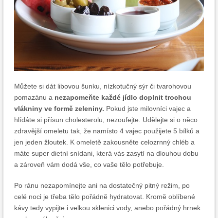
Můžete si dát libovou šunku, nízkotučný sýr či tvarohovou
pomazánu a
nezapomeňte každé jídlo doplnit trochou
vlákniny ve formě zeleniny.
Pokud jste milovníci vajec a
hlídáte si přísun cholesterolu, nezoufejte. Udělejte si o něco
zdravější omeletu tak, že namísto 4 vajec použijete 5 bílků a
jen jeden žloutek. K omeletě zakousněte celozrnný chléb a
máte super dietní snídani, která vás zasytí na dlouhou dobu
a zároveň vám dodá vše, co vaše tělo potřebuje.
Po ránu nezapomínejte ani na dostatečný pitný režim, po
celé noci je třeba tělo pořádně hydratovat. Kromě oblíbené
kávy tedy vypijte i velkou sklenici vody, anebo pořádný hrnek