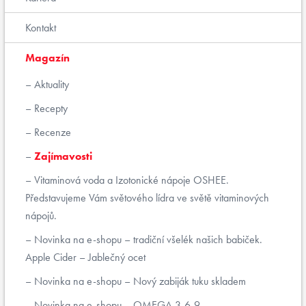
Kontakt
Magazín
Aktuality
Recepty
Recenze
Zajímavosti
Vitaminová voda a Izotonické nápoje OSHEE.
Představujeme Vám světového lídra ve světě vitaminových
nápojů.
Novinka na e-shopu – tradiční všelék našich babiček.
Apple Cider – Jablečný ocet
Novinka na e-shopu – Nový zabiják tuku skladem
Novinka na e-shopu – OMEGA 3-6-9