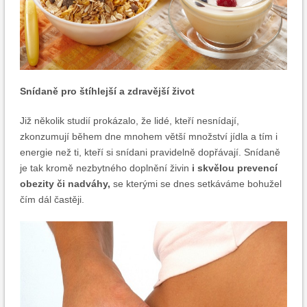
Snídaně pro štíhlejší a zdravější život
Již několik studií prokázalo, že lidé, kteří nesnídají,
zkonzumují během dne mnohem větší množství jídla a tím i
energie než ti, kteří si snídani pravidelně dopřávají. Snídaně
je tak kromě nezbytného doplnění živin
i skvělou prevencí
obezity či nadváhy,
se kterými se dnes setkáváme bohužel
čím dál častěji.