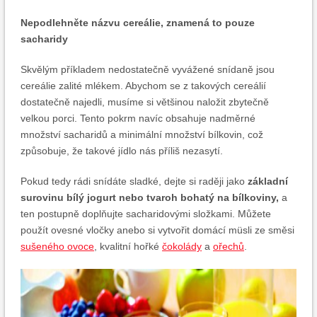
Nepodlehněte názvu cereálie, znamená to pouze
sacharidy
Skvělým příkladem nedostatečně vyvážené snídaně jsou
cereálie zalité mlékem. Abychom se z takových cereálií
dostatečně najedli, musíme si většinou naložit zbytečně
velkou porci. Tento pokrm navíc obsahuje nadměrné
množství sacharidů a minimální množství bílkovin, což
způsobuje, že takové jídlo nás příliš nezasytí.
Pokud tedy rádi snídáte sladké, dejte si raději jako
základní
surovinu bílý jogurt nebo tvaroh bohatý na bílkoviny,
a
ten postupně doplňujte sacharidovými složkami. Můžete
použít ovesné vločky anebo si vytvořit domácí müsli ze směsi
sušeného ovoce
, kvalitní hořké
čokolády
a
ořechů
.