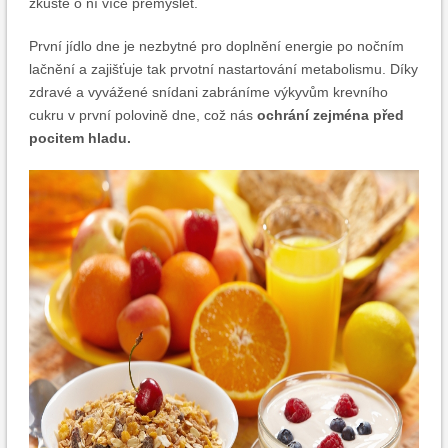
zkuste o ní více přemýšlet.
První jídlo dne je nezbytné pro doplnění energie po nočním
lačnění a zajišťuje tak prvotní nastartování metabolismu. Díky
zdravé a vyvážené snídani zabráníme výkyvům krevního
cukru v první polovině dne, což nás
ochrání zejména před
pocitem hladu.