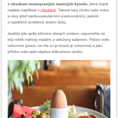
s obsahem nenasycených mastných kyselin
, které hojně
najdete například v
ořechách
. Takové tuky chrání naše srdce
a cévy před kardiovaskulárními onemocněními, jedním
z největších problémů dnešní doby.
Jestliže jste spíše příznivci slaných snídaní, zapomeňte na
bílý rohlík natřený máslem a obložený salámem. Pečivo volte
celozrnné (pozor, ne vše co je tmavé je celozrnné) a jako
přílohu volte opět nějakou bílkovinnou složku.