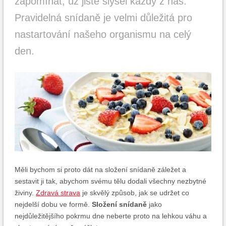
zapomínat, už jistě slyšel každý z nás.
Pravidelná snídaně je velmi důležitá pro
nastartování našeho organismu na celý
den.
Měli bychom si proto dát na složení snídaně záležet a
sestavit ji tak, abychom svému tělu dodali všechny nezbytné
živiny.
Zdravá strava
je skvělý způsob, jak se udržet co
nejdelší dobu ve formě.
Složení snídaně
jako
nejdůležitějšího pokrmu dne neberte proto na lehkou váhu a