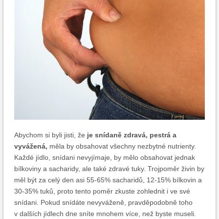
Abychom si byli jisti, že
je snídaně zdravá, pestrá a
vyvážená,
měla by obsahovat všechny nezbytné nutrienty.
Každé jídlo, snídani nevyjímaje, by mělo obsahovat jednak
bílkoviny a sacharidy, ale také zdravé tuky. Trojpoměr živin by
měl být za celý den asi 55-65% sacharidů, 12-15% bílkovin a
30-35% tuků, proto tento poměr zkuste zohlednit i ve své
snídani. Pokud snídáte nevyváženě, pravděpodobně toho
v dalších jídlech dne sníte mnohem více, než byste museli.