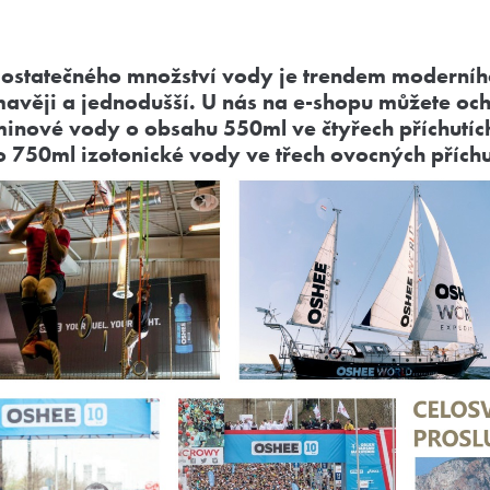
 dostatečného množství vody je trendem moderníh
mavěji a jednodušší. U nás na e-shopu můžete och
minové vody o obsahu 550ml ve čtyřech příchutích
 750ml izotonické vody ve třech ovocných příchu