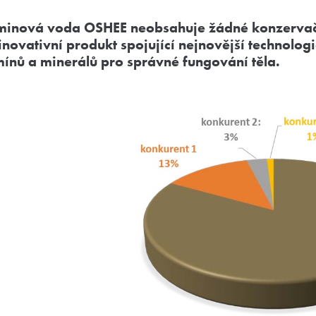
minová voda OSHEE neobsahuje žádné konzervačn
 inovativní produkt spojující nejnovější technolo
mínů a minerálů pro správné fungování těla.