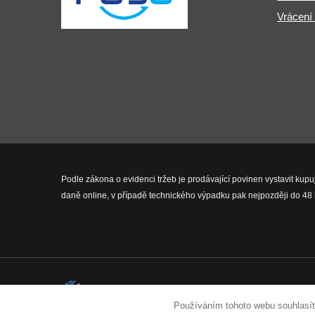
Vrácení
Podle zákona o evidenci tržeb je prodávající povinen vystavit kupu
daně online, v případě technického výpadku pak nejpozději do 48 
2026 © Fit-Pro.cz - Všechna práva 
Používáním tohoto webu souhlasít