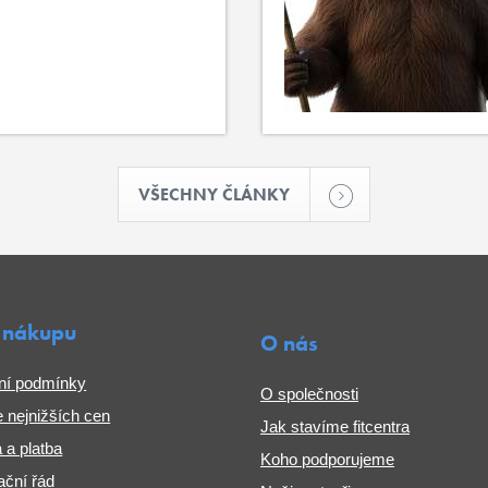
VŠECHNY ČLÁNKY
 nákupu
O nás
ní podmínky
O společnosti
 nejnižších cen
Jak stavíme fitcentra
 a platba
Koho podporujeme
ční řád