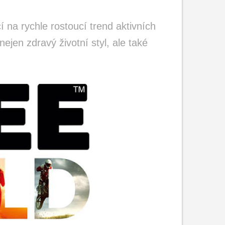
na rychle rostoucí trend aktivních
 nejen zdravý životní styl, ale také