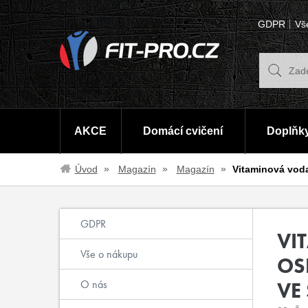
GDPR
Vš
AKCE
Domácí cvičení
Doplňky
Úvod
Magazín
Magazín
Vitaminová voda
GDPR
VI
Vše o nákupu
OS
O nás
VE