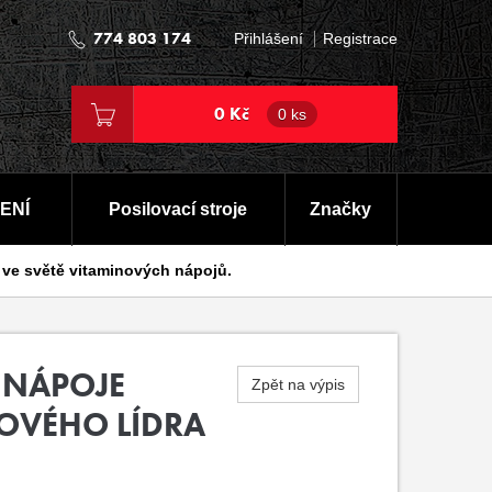
774 803 174
Přihlášení
Registrace
0 Kč
0 ks
ENÍ
Posilovací stroje
Značky
 ve světě vitaminových nápojů.
 NÁPOJE
Zpět na výpis
OVÉHO LÍDRA