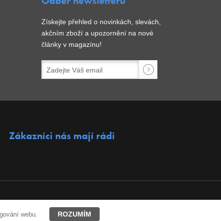
Odběr newsletterů
Získejte přehled o novinkách, slevách,
akčním zboží a upozornění na nové
články v magazínu!
Zákazníci nás mají rádi
ROZUMÍM
ngování webu.