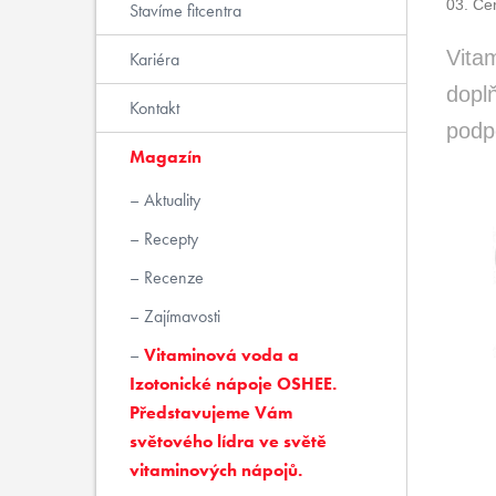
03. Če
Stavíme fitcentra
Vita
Kariéra
doplň
Kontakt
podp
Magazín
Aktuality
Recepty
Recenze
Zajímavosti
Vitaminová voda a
Izotonické nápoje OSHEE.
Představujeme Vám
světového lídra ve světě
vitaminových nápojů.