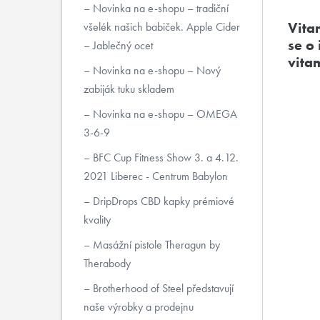
Novinka na e-shopu – tradiční
Vita
všelék našich babiček. Apple Cider
se o
– Jablečný ocet
vita
Novinka na e-shopu – Nový
zabiják tuku skladem
Novinka na e-shopu – OMEGA
3-6-9
BFC Cup Fitness Show 3. a 4.12.
2021 Liberec - Centrum Babylon
DripDrops CBD kapky prémiové
kvality
Masážní pistole Theragun by
Therabody
Brotherhood of Steel představují
naše výrobky a prodejnu