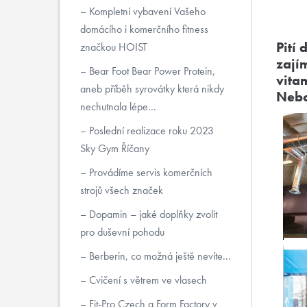
Kompletní vybavení Vašeho
domácího i komerčního fitness
Pití
značkou HOIST
zají
Bear Foot Bear Power Protein,
vita
aneb příběh syrovátky která nikdy
Nebo
nechutnala lépe...
Poslední realizace roku 2023
Sky Gym Říčany
Provádíme servis komerčních
strojů všech značek
Dopamin – jaké doplňky zvolit
pro duševní pohodu
Berberin, co možná ještě nevíte...
Cvičení s větrem ve vlasech
Fit-Pro Czech a Form Factory v