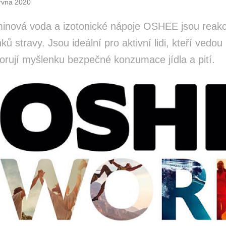
rvna 2020
minová voda a izotonické nápoje OSHEE jsou reakcí 
ků stravy. Jsou ideální pro aktivní lidi, kteří vedou
orují myšlenku bezpečné konzumace jídla a pití.