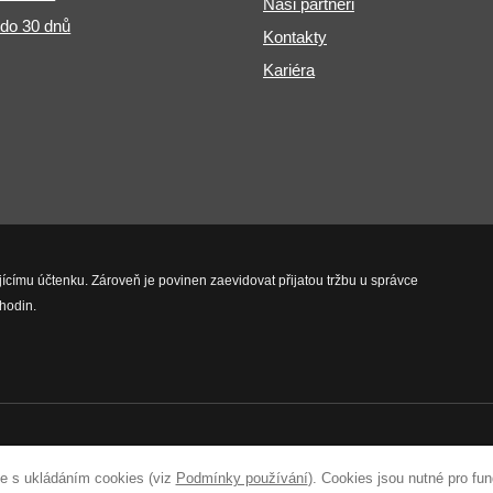
Naši partneři
 do 30 dnů
Kontakty
Kariéra
jícímu účtenku. Zároveň je povinen zaevidovat přijatou tržbu u správce
hodin.
vyhrazena.
e s ukládáním cookies (viz
Podmínky používání
). Cookies jsou nutné pro fu