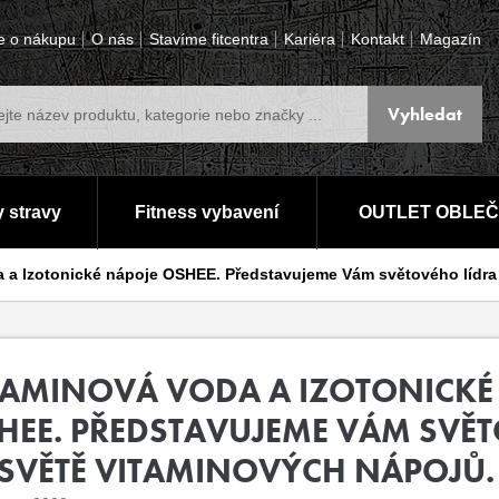
e o nákupu
O nás
Stavíme fitcentra
Kariéra
Kontakt
Magazín
 stravy
Fitness vybavení
OUTLET OBLEČ
 a Izotonické nápoje OSHEE. Představujeme Vám světového lídra
TAMINOVÁ VODA A IZOTONICKÉ
HEE. PŘEDSTAVUJEME VÁM SVĚT
 SVĚTĚ VITAMINOVÝCH NÁPOJŮ.