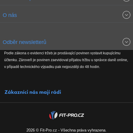
Obchodní podmínky
O nás
Garance nejnižších cen
O společnosti
Odběr newsletterů
Doprava a platba
Jak stavíme fitcentra
Podle zákona o evidenci tržeb je prodávající povinen vystavit kupujícímu
Získejte přehled o novinkách, slevách, akčním zboží a upozornění
účtenku. Zároveň je povinen zaevidovat přijatou tržbu u správce daně online,
Reklamační řád
Koho podporujeme
na nové články v magazínu!
v případě technického výpadku pak nejpozději do 48 hodin.
Vrácení do 30 dnů
Naši partneři
Zákazníci nás mají rádi
Kontakty
Kariéra
2026 © Fit-Pro.cz - Všechna práva vyhrazena.