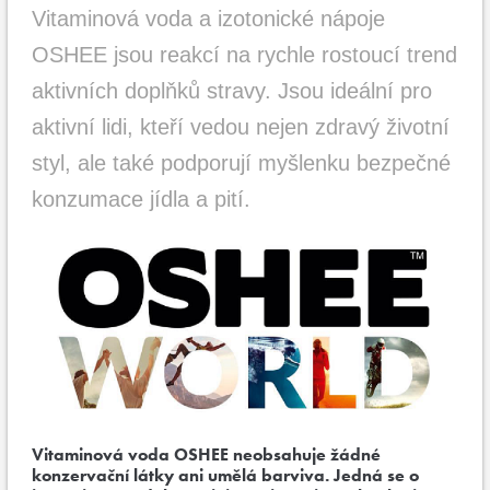
Vitaminová voda a izotonické nápoje
OSHEE jsou reakcí na rychle rostoucí trend
aktivních doplňků stravy. Jsou ideální pro
aktivní lidi, kteří vedou nejen zdravý životní
styl, ale také podporují myšlenku bezpečné
konzumace jídla a pití.
Vitaminová voda OSHEE neobsahuje žádné
konzervační látky ani umělá barviva. Jedná se o