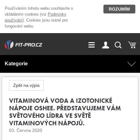
Používáním tohoto webu souhlasíte s
ROZUMÍM
ukládáním cookies (viz
Podmínky
používání
). Cookies jsou nutné pro
fungování webu.
GDPR
Vše o nákupu
Přihlášení
Registrace
Kategorie
O nás
Stavíme fitcentra
AKCE
Domácí cvičení
Zpět na výpis
Kariéra
Kontakt
Doplňky stravy
VITAMINOVÁ VODA A IZOTONICKÉ
Fitness vybavení
NÁPOJE OSHEE. PŘEDSTAVUJEME VÁM
Magazín
SVĚTOVÉHO LÍDRA VE SVĚTĚ
OUTLET OBLEČENÍ
Posilovací stroje
VITAMINOVÝCH NÁPOJŮ.
03. Června 2020
Značky