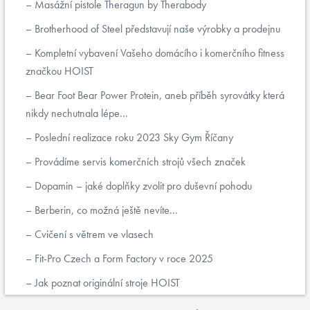
Masážní pistole Theragun by Therabody
Brotherhood of Steel představují naše výrobky a prodejnu
Kompletní vybavení Vašeho domácího i komerčního fitness
značkou HOIST
Bear Foot Bear Power Protein, aneb příběh syrovátky která
nikdy nechutnala lépe...
Poslední realizace roku 2023 Sky Gym Říčany
Provádíme servis komerčních strojů všech značek
Dopamin – jaké doplňky zvolit pro duševní pohodu
Berberin, co možná ještě nevíte...
Cvičení s větrem ve vlasech
Fit-Pro Czech a Form Factory v roce 2025
Jak poznat originální stroje HOIST