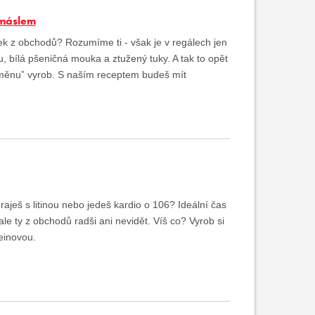
 máslem
k z obchodů? Rozumíme ti - však je v regálech jen
, bílá pšeničná mouka a ztužený tuky. A tak to opět
dměnu” vyrob. S naším receptem budeš mít
hraješ s litinou nebo jedeš kardio o 106? Ideální čas
le ty z obchodů radši ani nevidět. Víš co? Vyrob si
teinovou.