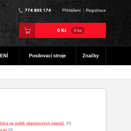
774 803 174
Přihlášení
Registrace
0 Kč
0 ks
ENÍ
Posilovací stroje
Značky
dra ve světě vitaminových nápojů.
(0)
ocet
(0)