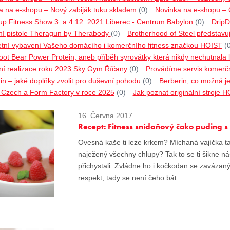
a na e-shopu – Nový zabiják tuku skladem
(0)
Novinka na e-shopu –
p Fitness Show 3. a 4.12. 2021 Liberec - Centrum Babylon
(0)
DripD
í pistole Theragun by Therabody
(0)
Brotherhood of Steel představu
tní vybavení Vašeho domácího i komerčního fitness značkou HOIST
(
ot Bear Power Protein, aneb příběh syrovátky která nikdy nechutnala l
ní realizace roku 2023 Sky Gym Říčany
(0)
Provádíme servis komerčn
n – jaké doplňky zvolit pro duševní pohodu
(0)
Berberin, co možná ješ
o Czech a Form Factory v roce 2025
(0)
Jak poznat originální stroje 
16. Června 2017
Recept: Fitness snídaňový čoko puding s
Ovesná kaše ti leze krkem? Míchaná vajíčka t
naježený všechny chlupy? Tak to se ti šikne ná
přichystali. Zvládne ho i kočkodan se zavázan
respekt, tady se není čeho bát.