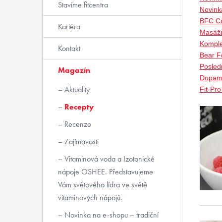
Stavíme fitcentra
Novink
BFC Cu
Kariéra
Masážn
Komple
Kontakt
Bear Fo
Posled
Magazín
Dopami
Aktuality
Fit-Pr
Recepty
Recenze
Zajímavosti
Vitaminová voda a Izotonické
nápoje OSHEE. Představujeme
Vám světového lídra ve světě
vitaminových nápojů.
Novinka na e-shopu – tradiční