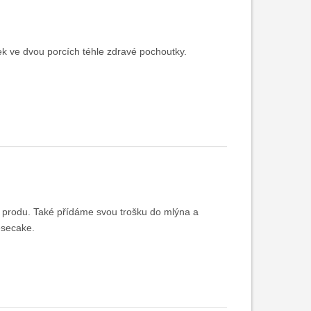
ek ve dvou porcích téhle zdravé pochoutky.
m produ. Také přídáme svou trošku do mlýna a
esecake.