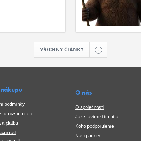
VŠECHNY ČLÁNKY
 nákupu
O nás
ní podmínky
O společnosti
 nejnižších cen
Jak stavíme fitcentra
 a platba
Koho podporujeme
ční řád
Naši partneři