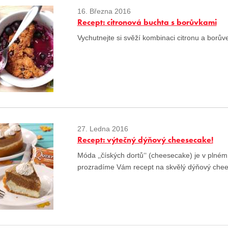
16. Března 2016
Recept: citronová buchta s borůvkami
Vychutnejte si svěží kombinaci citronu a borův
27. Ledna 2016
Recept: výtečný dýňový cheesecake!
Móda ‚‚číských dortů‘‘ (cheesecake) je v plné
prozradíme Vám recept na skvělý dýňový che