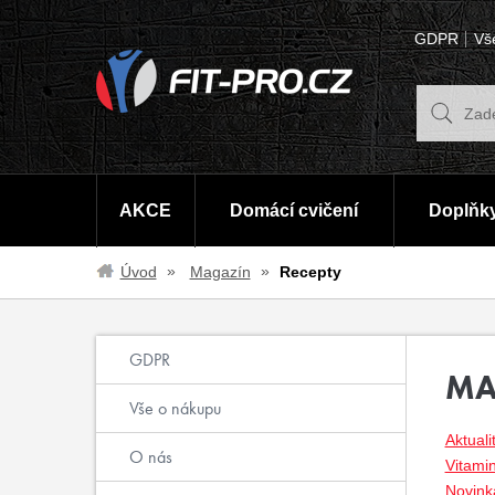
GDPR
Vš
AKCE
Domácí cvičení
Doplňky
Úvod
Magazín
Recepty
GDPR
MA
Vše o nákupu
Aktuali
O nás
Vitami
Novinka