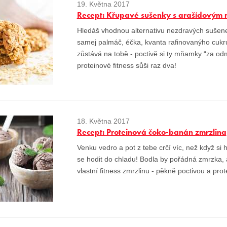
19. Května 2017
Recept: Křupavé sušenky s arašídovým
Hledáš vhodnou alternativu nezdravých sušene
samej palmáč, éčka, kvanta rafinovanýho cukru
zůstává na tobě - poctivě si ty mňamky “za o
proteinové fitness sůši raz dva!
18. Května 2017
Recept: Proteinová čoko-banán zmrzlina
Venku vedro a pot z tebe crčí víc, než když si 
se hodit do chladu! Bodla by pořádná zmrzka, a
vlastní fitness zmrzlinu - pěkně poctivou a pro