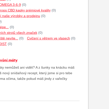
 OMEGA 3-6-9
(0)
rops CBD kapky prémiové kvality
(0)
jí naše výrobky a prodejnu
(0)
0)
épe...
(0)
ích strojů všech značek
(0)
tě nevíte...
(0)
Cvičení s větrem ve vlasech
(0)
HOIST
(0)
 vůní máty
aky nemůžeš ani vidět? A z šunky na knäcku máš
š nový snídaňový recept, který jsme si pro tebe
ýma očima, takže pokud máš jindy z vařečky