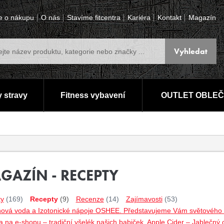
e o nákupu
O nás
Stavíme fitcentra
Kariéra
Kontakt
Magazín
 stravy
Fitness vybavení
OUTLET OBLEČ
GAZÍN - RECEPTY
ty
(169)
Recepty
(9)
Recenze
(14)
Zajímavosti
(53)
nová voda a Izotonické nápoje OSHEE. Představujeme Vám světového lí
 na e-shopu – tradiční všelék našich babiček. Apple Cider – Jablečný 