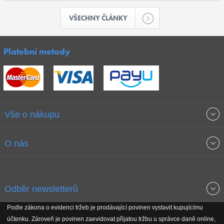
VŠECHNY ČLÁNKY
Platební metody
Vše o nákupu
Obchodní podmínky
O nás
Garance nejnižších cen
O společnosti
Odběr newsletterů
Doprava a platba
Jak stavíme fitcentra
Podle zákona o evidenci tržeb je prodávající povinen vystavit kupujícímu
Získejte přehled o novinkách, slevách, akčním zboží a upozornění
účtenku. Zároveň je povinen zaevidovat přijatou tržbu u správce daně online,
Reklamační řád