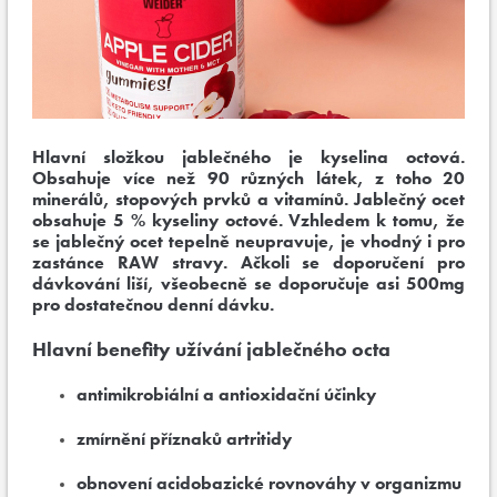
Hlavní složkou jablečného je kyselina octová.
Obsahuje více než 90 různých látek, z toho 20
minerálů, stopových prvků a vitamínů. Jablečný ocet
obsahuje 5 % kyseliny octové. Vzhledem k tomu, že
se jablečný ocet tepelně neupravuje, je vhodný i pro
zastánce RAW stravy. Ačkoli se doporučení pro
dávkování liší, všeobecně se doporučuje asi 500mg
pro dostatečnou denní dávku.
Hlavní benefity užívání jablečného octa
antimikrobiální a antioxidační účinky
zmírnění příznaků artritidy
obnovení acidobazické rovnováhy v organizmu