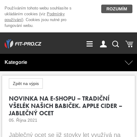
Používáním tohoto webu souhlasíte s
ROZUMÍM
ukládáním cookies (viz
Podmínky
používání
). Cookies jsou nutné pro
fungování webu.
GDPR
Vše o nákupu
Přihlášení
Registrace
Kategorie
O nás
Stavíme fitcentra
AKCE
Domácí cvičení
Zpět na výpis
Kariéra
Kontakt
Doplňky stravy
NOVINKA NA E-SHOPU – TRADIČNÍ
Fitness vybavení
VŠELÉK NAŠICH BABIČEK. APPLE CIDER –
Magazín
JABLEČNÝ OCET
OUTLET OBLEČENÍ
Posilovací stroje
05. Října 2021
Značky
Jablečný ocet se již stovky let využívá na