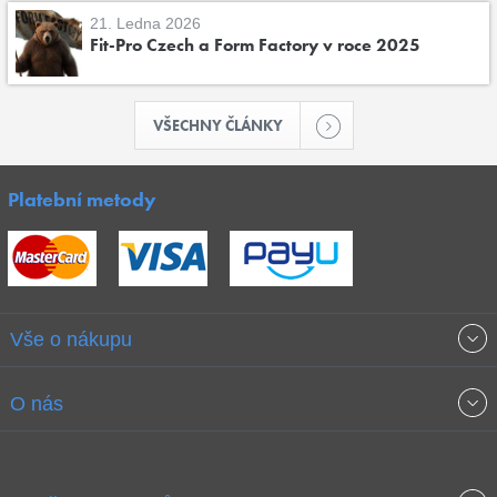
21. Ledna 2026
Fit-Pro Czech a Form Factory v roce 2025
VŠECHNY ČLÁNKY
Platební metody
Vše o nákupu
Obchodní podmínky
O nás
Garance nejnižších cen
O společnosti