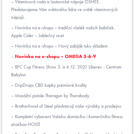
Vitaminová voda a Izotonické nápoje OSHEE.
Představujeme Vám světového lídra ve světě vitaminových
nápojů.
Novinka na e-shopu – tradiční všelék našich babiček.
Apple Cider – Jablečný ocet
Novinka na e-shopu – Nový zabiják tuku skladem
Novinka na e-shopu – OMEGA 3-6-9
BFC Cup Fitness Show 3. a 4.12. 2021 Liberec - Centrum
Babylon
DripDrops CBD kapky prémiové kvality
Masážní pistole Theragun by Therabody
Brotherhood of Steel představují naše výrobky a prodejnu
Kompletní vybavení Vašeho domácího i komerčního fitness
značkou HOIST