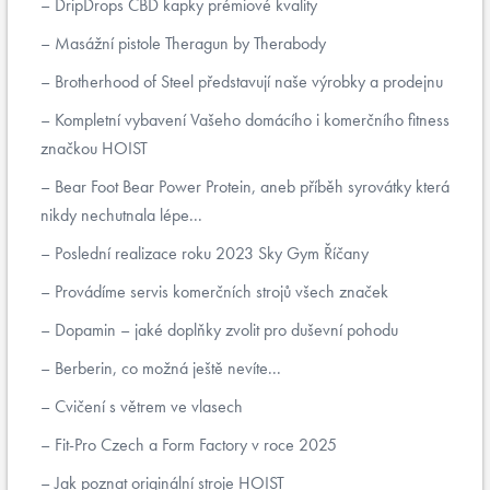
DripDrops CBD kapky prémiové kvality
Masážní pistole Theragun by Therabody
Brotherhood of Steel představují naše výrobky a prodejnu
Kompletní vybavení Vašeho domácího i komerčního fitness
značkou HOIST
Bear Foot Bear Power Protein, aneb příběh syrovátky která
nikdy nechutnala lépe...
Poslední realizace roku 2023 Sky Gym Říčany
Provádíme servis komerčních strojů všech značek
Dopamin – jaké doplňky zvolit pro duševní pohodu
Berberin, co možná ještě nevíte...
Cvičení s větrem ve vlasech
Fit-Pro Czech a Form Factory v roce 2025
Jak poznat originální stroje HOIST