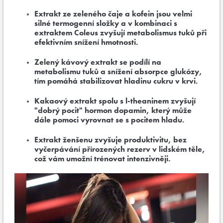
Extrakt ze zeleného čaje a kofein jsou velmi
silné termogenní složky a v kombinaci s
extraktem Coleus zvyšují metabolismus tuků při
efektivním snížení hmotnosti.
Zelený kávový extrakt se podílí na
metabolismu tuků a snížení absorpce glukózy,
tím pomáhá stabilizovat hladinu cukru v krvi.
Kakaový extrakt spolu s l-theaninem zvyšují
"dobrý pocit" hormon dopamin, který může
dále pomoci vyrovnat se s pocitem hladu.
Extrakt ženšenu zvyšuje produktivitu, bez
vyčerpávání přírozených rezerv v lidském těle,
což vám umožní trénovat intenzivněji.