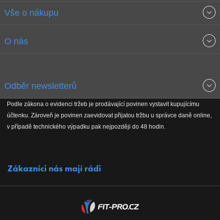
Vše o nákupu
Obchodní podmínky
O nás
Garance nejnižších cen
O společnosti
Odběr newsletterů
Doprava a platba
Jak stavíme fitcentra
Podle zákona o evidenci tržeb je prodávající povinen vystavit kupujícímu
Získejte přehled o novinkách, slevách, akčním zboží a upozornění
účtenku. Zároveň je povinen zaevidovat přijatou tržbu u správce daně online,
Reklamační řád
Koho podporujeme
na nové články v magazínu!
v případě technického výpadku pak nejpozději do 48 hodin.
Vrácení do 30 dnů
Naši partneři
Zákazníci nás mají rádi
Kontakty
Kariéra