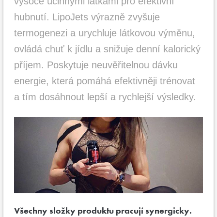
vysoce účinnými látkami pro efektivní
hubnutí. LipoJets výrazně zvyšuje
termogenezi a urychluje látkovou výměnu,
ovládá chuť k jídlu a snižuje denní kalorický
příjem. Poskytuje neuvěřitelnou dávku
energie, která pomáhá efektivněji trénovat
a tím dosáhnout lepší a rychlejší výsledky.
Všechny složky produktu pracují synergicky.