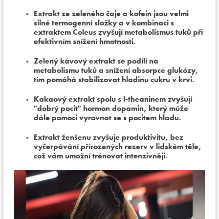
Extrakt ze zeleného čaje a kofein jsou velmi
silné termogenní složky a v kombinaci s
extraktem Coleus zvyšují metabolismus tuků při
efektivním snížení hmotnosti.
Zelený kávový extrakt se podílí na
metabolismu tuků a snížení absorpce glukózy,
tím pomáhá stabilizovat hladinu cukru v krvi.
Kakaový extrakt spolu s l-theaninem zvyšují
"dobrý pocit" hormon dopamin, který může
dále pomoci vyrovnat se s pocitem hladu.
Extrakt ženšenu zvyšuje produktivitu, bez
vyčerpávání přírozených rezerv v lidském těle,
což vám umožní trénovat intenzivněji.