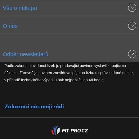
Vše o nákupu
Obchodní podmínky
O nás
Garance nejnižších cen
O společnosti
Odběr newsletterů
Doprava a platba
Jak stavíme fitcentra
Podle zákona o evidenci tržeb je prodávající povinen vystavit kupujícímu
Získejte přehled o novinkách, slevách, akčním zboží a upozornění
účtenku. Zároveň je povinen zaevidovat přijatou tržbu u správce daně online,
Reklamační řád
Koho podporujeme
na nové články v magazínu!
v případě technického výpadku pak nejpozději do 48 hodin.
Vrácení do 30 dnů
Naši partneři
Zákazníci nás mají rádi
Kontakty
Kariéra