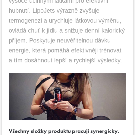
vysoce účinnými látkami pro efektivní
hubnutí. LipoJets výrazně zvyšuje
termogenezi a urychluje látkovou výměnu,
ovládá chuť k jídlu a snižuje denní kalorický
příjem. Poskytuje neuvěřitelnou dávku
energie, která pomáhá efektivněji trénovat
a tím dosáhnout lepší a rychlejší výsledky.
Všechny složky produktu pracují synergicky.