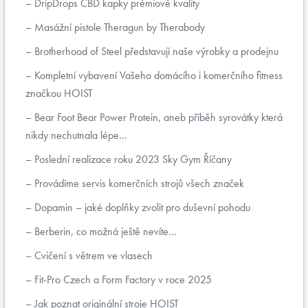
DripDrops CBD kapky prémiové kvality
Masážní pistole Theragun by Therabody
Brotherhood of Steel představují naše výrobky a prodejnu
Kompletní vybavení Vašeho domácího i komerčního fitness
značkou HOIST
Bear Foot Bear Power Protein, aneb příběh syrovátky která
nikdy nechutnala lépe...
Poslední realizace roku 2023 Sky Gym Říčany
Provádíme servis komerčních strojů všech značek
Dopamin – jaké doplňky zvolit pro duševní pohodu
Berberin, co možná ještě nevíte...
Cvičení s větrem ve vlasech
Fit-Pro Czech a Form Factory v roce 2025
Jak poznat originální stroje HOIST