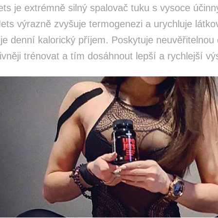
ets je extrémně silný spalovač tuku s vysoce účinný
ets výrazně zvyšuje termogenezi a urychluje látko
je denní kalorický příjem. Poskytuje neuvěřitelno
ivněji trénovat a tím dosáhnout lepší a rychlejší vý