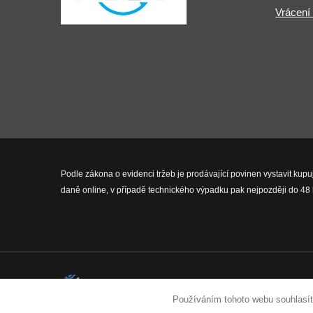
Vrácení
Podle zákona o evidenci tržeb je prodávající povinen vystavit kupu
daně online, v případě technického výpadku pak nejpozději do 48 
2026 © Fit-Pro.cz - Všechna práva 
Používáním tohoto webu souhlasít