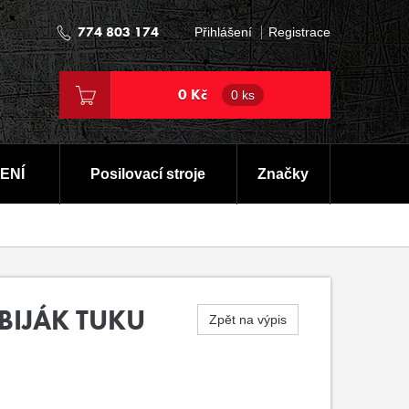
774 803 174
Přihlášení
Registrace
0 Kč
0 ks
ENÍ
Posilovací stroje
Značky
BIJÁK TUKU
Zpět na výpis