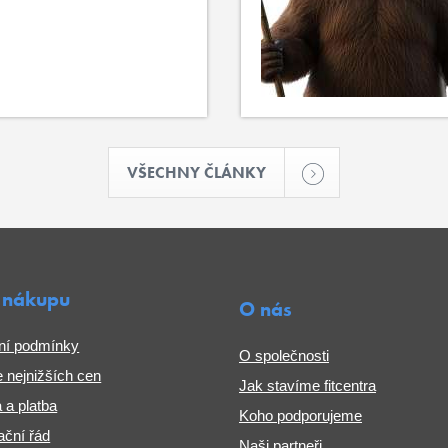
VŠECHNY ČLÁNKY
 nákupu
O nás
ní podmínky
O společnosti
 nejnižších cen
Jak stavíme fitcentra
 a platba
Koho podporujeme
ční řád
Naši partneři