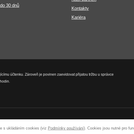
 do 30 dnů
Kontakty
Kariéra
jícímu účtenku. Zároveň je povinen zaevidovat přijatou tržbu u správce
hodin.
vyhrazena.
e s ukládáním cookies (viz
Podmínky používání
). Cookies jsou nutné pro fu