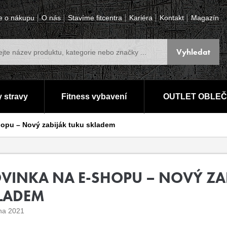
e o nákupu
O nás
Stavíme fitcentra
Kariéra
Kontakt
Magazín
 stravy
Fitness vybavení
OUTLET OBLEČ
opu – Nový zabiják tuku skladem
VINKA NA E-SHOPU – NOVÝ ZA
LADEM
jna 2021