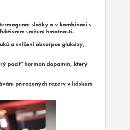
é termogenní složky a v kombinaci s
fektivním snížení hmotnosti.
uků a snížení absorpce glukózy,
brý pocit" hormon dopamin, který
ávání přírozených rezerv v lidském