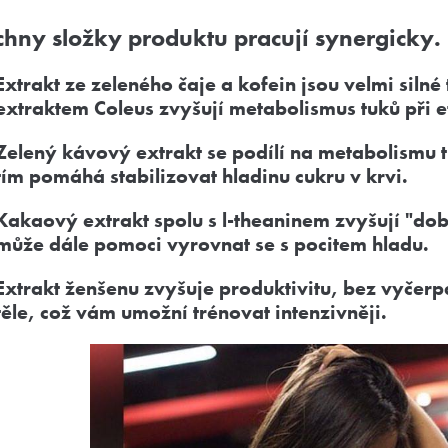
hny složky produktu pracují synergicky.
Extrakt ze zeleného čaje a kofein jsou velmi siln
extraktem Coleus zvyšují metabolismus tuků při e
Zelený kávový extrakt se podílí na metabolismu t
tím pomáhá stabilizovat hladinu cukru v krvi.
Kakaový extrakt spolu s l-theaninem zvyšují "do
může dále pomoci vyrovnat se s pocitem hladu.
Extrakt ženšenu zvyšuje produktivitu, bez vyčerp
těle, což vám umožní trénovat intenzivněji.