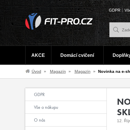
GDPR
Vš
AKCE
Domácí cvičení
Doplňky
Úvod
Magazín
Magazín
Novinka na e-sh
GDPR
NO
Vše o nákupu
SK
O nás
12. Ří