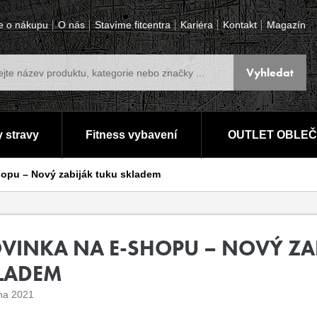
e o nákupu
O nás
Stavíme fitcentra
Kariéra
Kontakt
Magazín
 stravy
Fitness vybavení
OUTLET OBLEČ
opu – Nový zabiják tuku skladem
VINKA NA E-SHOPU – NOVÝ ZA
LADEM
jna 2021