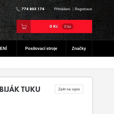
774 803 174
Přihlášení
Registrace
0 Kč
0 ks
ENÍ
Posilovací stroje
Značky
BIJÁK TUKU
Zpět na výpis