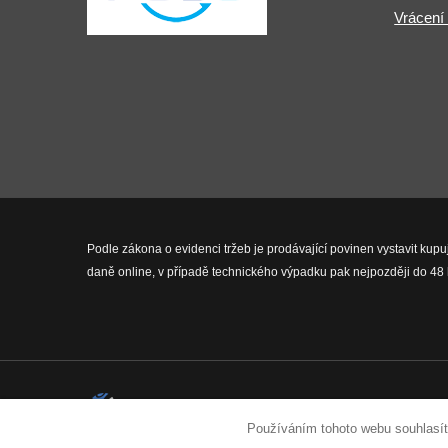
Vrácení
Podle zákona o evidenci tržeb je prodávající povinen vystavit kupu
daně online, v případě technického výpadku pak nejpozději do 48 
2026 © Fit-Pro.cz - Všechna práva 
Používáním tohoto webu souhlasít