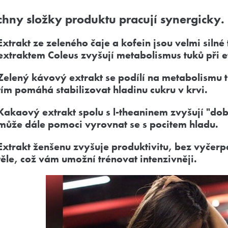
hny složky produktu pracují synergicky.
Extrakt ze zeleného čaje a kofein jsou velmi siln
extraktem Coleus zvyšují metabolismus tuků při e
Zelený kávový extrakt se podílí na metabolismu t
tím pomáhá stabilizovat hladinu cukru v krvi.
Kakaový extrakt spolu s l-theaninem zvyšují "do
může dále pomoci vyrovnat se s pocitem hladu.
Extrakt ženšenu zvyšuje produktivitu, bez vyčerp
těle, což vám umožní trénovat intenzivněji.