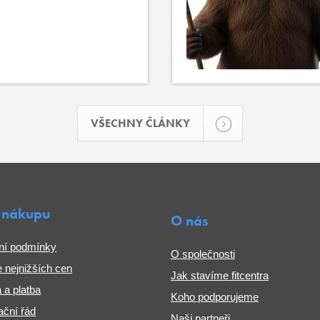
VŠECHNY ČLÁNKY
 nákupu
O nás
ní podmínky
O společnosti
 nejnižších cen
Jak stavíme fitcentra
 a platba
Koho podporujeme
ční řád
Naši partneři