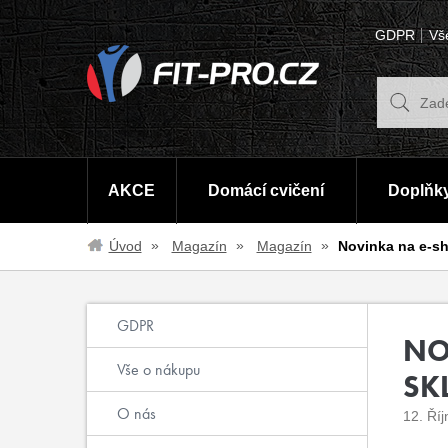
GDPR
Vš
AKCE
Domácí cvičení
Doplňky
Úvod
Magazín
Magazín
Novinka na e-sh
GDPR
NO
Vše o nákupu
SK
O nás
12. Ří