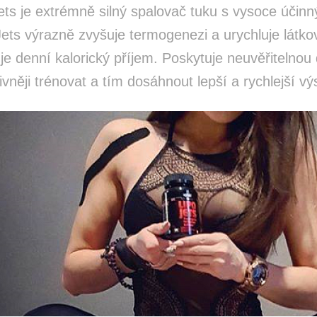
ets je extrémně silný spalovač tuku s vysoce účinný
ets výrazně zvyšuje termogenezi a urychluje látko
je denní kalorický příjem. Poskytuje neuvěřitelno
ivněji trénovat a tím dosáhnout lepší a rychlejší vý