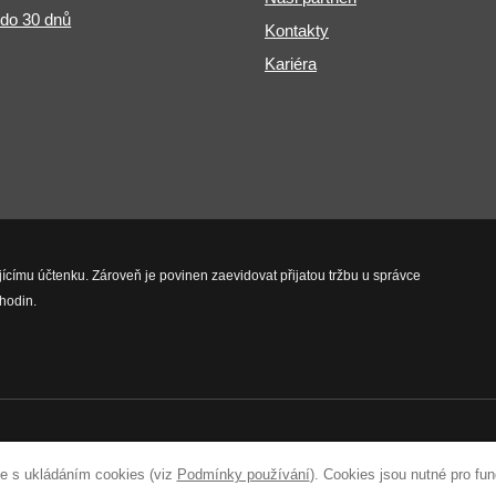
 do 30 dnů
Kontakty
Kariéra
jícímu účtenku. Zároveň je povinen zaevidovat přijatou tržbu u správce
hodin.
vyhrazena.
e s ukládáním cookies (viz
Podmínky používání
). Cookies jsou nutné pro fu