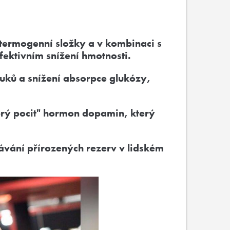
é termogenní složky a v kombinaci s
fektivním snížení hmotnosti.
uků a snížení absorpce glukózy,
brý pocit" hormon dopamin, který
ávání přírozených rezerv v lidském