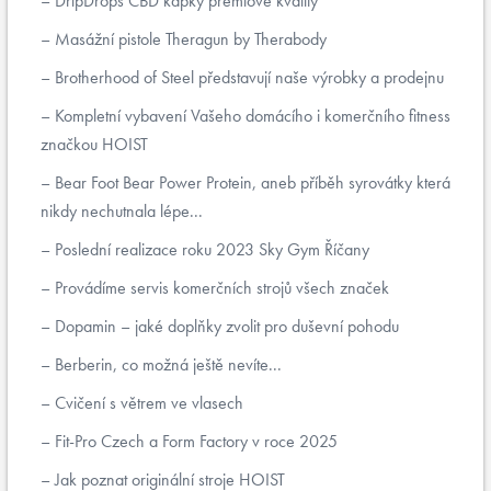
DripDrops CBD kapky prémiové kvality
Masážní pistole Theragun by Therabody
Brotherhood of Steel představují naše výrobky a prodejnu
Kompletní vybavení Vašeho domácího i komerčního fitness
značkou HOIST
Bear Foot Bear Power Protein, aneb příběh syrovátky která
nikdy nechutnala lépe...
Poslední realizace roku 2023 Sky Gym Říčany
Provádíme servis komerčních strojů všech značek
Dopamin – jaké doplňky zvolit pro duševní pohodu
Berberin, co možná ještě nevíte...
Cvičení s větrem ve vlasech
Fit-Pro Czech a Form Factory v roce 2025
Jak poznat originální stroje HOIST