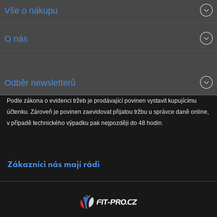
Vše o nákupu
Obchodní podmínky
O nás
Garance nejnižších cen
O společnosti
Odběr newsletterů
Doprava a platba
Jak stavíme fitcentra
Podle zákona o evidenci tržeb je prodávající povinen vystavit kupujícímu
Získejte přehled o novinkách, slevách, akčním zboží a upozornění
účtenku. Zároveň je povinen zaevidovat přijatou tržbu u správce daně online,
Reklamační řád
Koho podporujeme
na nové články v magazínu!
v případě technického výpadku pak nejpozději do 48 hodin.
Vrácení do 30 dnů
Naši partneři
Zákazníci nás mají rádi
Kontakty
Kariéra