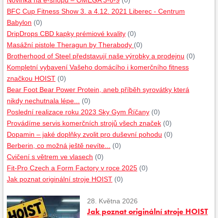
Novinka na e-shopu – OMEGA 3-6-9
(0)
BFC Cup Fitness Show 3. a 4.12. 2021 Liberec - Centrum
Babylon
(0)
DripDrops CBD kapky prémiové kvality
(0)
Masážní pistole Theragun by Therabody
(0)
Brotherhood of Steel představují naše výrobky a prodejnu
(0)
Kompletní vybavení Vašeho domácího i komerčního fitness
značkou HOIST
(0)
Bear Foot Bear Power Protein, aneb příběh syrovátky která
nikdy nechutnala lépe...
(0)
Poslední realizace roku 2023 Sky Gym Říčany
(0)
Provádíme servis komerčních strojů všech značek
(0)
Dopamin – jaké doplňky zvolit pro duševní pohodu
(0)
Berberin, co možná ještě nevíte...
(0)
Cvičení s větrem ve vlasech
(0)
Fit-Pro Czech a Form Factory v roce 2025
(0)
Jak poznat originální stroje HOIST
(0)
28. Května 2026
Jak poznat originální stroje HOIST