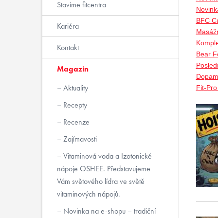
Stavíme fitcentra
Novink
BFC Cu
Kariéra
Masážn
Komple
Kontakt
Bear Fo
Posled
Magazín
Dopami
Aktuality
Fit-Pr
Recepty
Recenze
Zajímavosti
Vitaminová voda a Izotonické
nápoje OSHEE. Představujeme
Vám světového lídra ve světě
vitaminových nápojů.
Novinka na e-shopu – tradiční