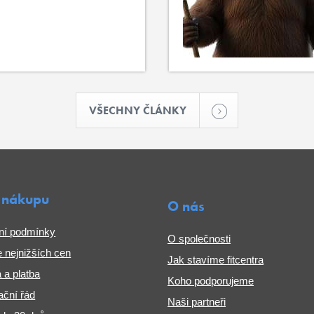
VŠECHNY ČLÁNKY
 nákupu
O nás
ní podmínky
O společnosti
 nejnižších cen
Jak stavíme fitcentra
 a platba
Koho podporujeme
ční řád
Naši partneři