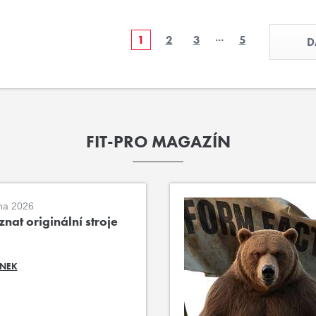
…
1
2
3
5
D
FIT-PRO MAGAZÍN
na 2026
nat originální stroje
ÁNEK