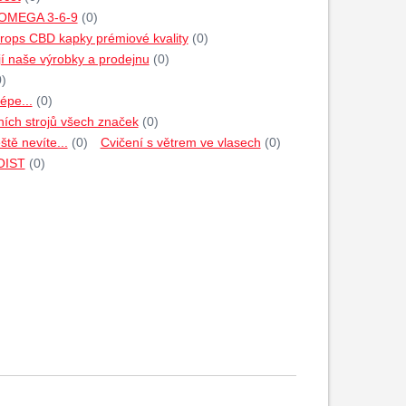
 OMEGA 3-6-9
(0)
rops CBD kapky prémiové kvality
(0)
jí naše výrobky a prodejnu
(0)
0)
épe...
(0)
ích strojů všech značek
(0)
tě nevíte...
(0)
Cvičení s větrem ve vlasech
(0)
HOIST
(0)