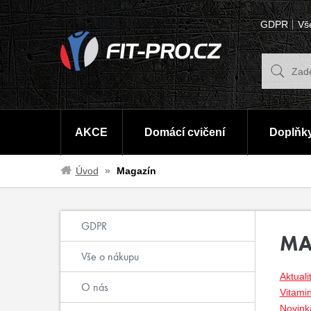
GDPR
Vš
AKCE
Domácí cvičení
Doplňky
Úvod
Magazín
GDPR
MA
Vše o nákupu
Aktuali
O nás
Vitami
Novinka