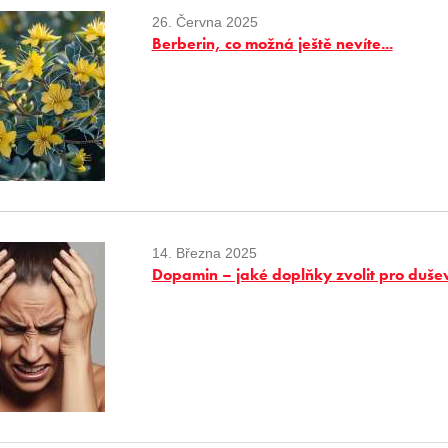
26. Června 2025
Berberin, co možná ještě nevíte...
14. Března 2025
Dopamin – jaké doplňky zvolit pro duše