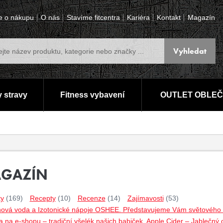
e o nákupu
O nás
Stavíme fitcentra
Kariéra
Kontakt
Magazín
 stravy
Fitness vybavení
OUTLET OBLEČ
GAZÍN
ty
(169)
Recepty
(10)
Recenze
(14)
Zajímavosti
(53)
nová voda a Izotonické nápoje OSHEE. Představujeme Vám světového lí
 na e-shopu – tradiční všelék našich babiček. Apple Cider – Jablečný 