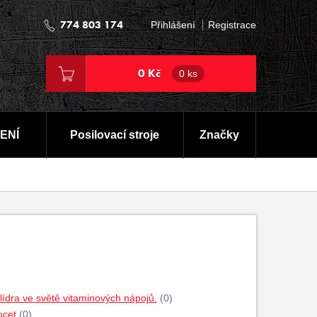
774 803 174
Přihlášení
Registrace
0 Kč
0 ks
ENÍ
Posilovací stroje
Značky
dra ve světě vitaminových nápojů.
(0)
ocet
(0)