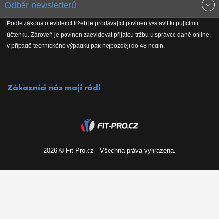
Odběr newsletterů
Doprava a platba
Jak stavíme fitcentra
Podle zákona o evidenci tržeb je prodávající povinen vystavit kupujícímu
Získejte přehled o novinkách, slevách, akčním zboží a upozornění
účtenku. Zároveň je povinen zaevidovat přijatou tržbu u správce daně online,
Reklamační řád
Koho podporujeme
na nové články v magazínu!
v případě technického výpadku pak nejpozději do 48 hodin.
Vrácení do 30 dnů
Naši partneři
Zákazníci nás mají rádi
Kontakty
Kariéra
2026 © Fit-Pro.cz - Všechna práva vyhrazena.