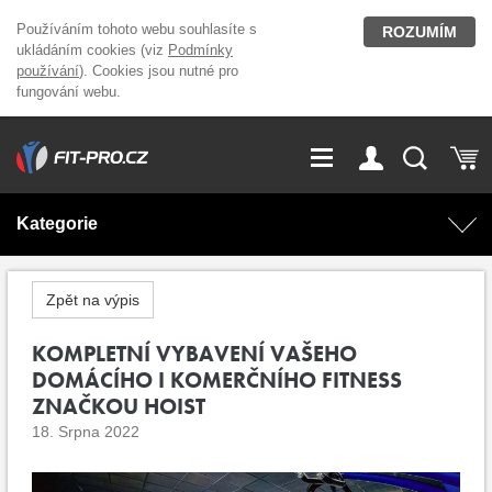
Používáním tohoto webu souhlasíte s
ROZUMÍM
ukládáním cookies (viz
Podmínky
používání
). Cookies jsou nutné pro
fungování webu.
GDPR
Vše o nákupu
Přihlášení
Registrace
Kategorie
O nás
Stavíme fitcentra
AKCE
Domácí cvičení
Zpět na výpis
Kariéra
Kontakt
Doplňky stravy
KOMPLETNÍ VYBAVENÍ VAŠEHO
Fitness vybavení
DOMÁCÍHO I KOMERČNÍHO FITNESS
Magazín
ZNAČKOU HOIST
OUTLET OBLEČENÍ
Posilovací stroje
18. Srpna 2022
Značky