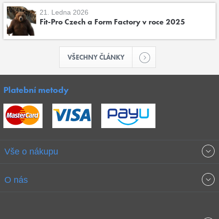
21. Ledna 2026
Fit-Pro Czech a Form Factory v roce 2025
VŠECHNY ČLÁNKY
Platební metody
Vše o nákupu
Obchodní podmínky
O nás
Garance nejnižších cen
O společnosti