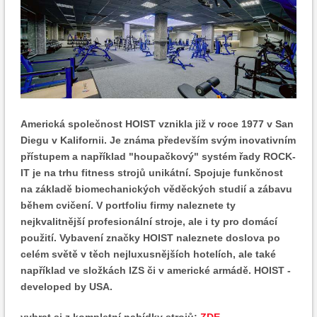
Americká společnost HOIST vznikla již v roce 1977 v San
Diegu v Kalifornii. Je známa především svým inovativním
přístupem a například "houpačkový" systém řady ROCK-
IT je na trhu fitness strojů unikátní. Spojuje funkčnost
na základě biomechanických věděckých studií a zábavu
během cvičení. V portfoliu firmy naleznete ty
nejkvalitnější profesionální stroje, ale i ty pro domácí
použití. Vybavení značky HOIST naleznete doslova po
celém světě v těch nejluxusnějších hotelích, ale také
například ve složkách IZS či v americké armádě. HOIST -
developed by USA.