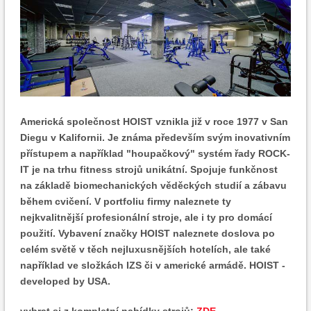
Americká společnost HOIST vznikla již v roce 1977 v San
Diegu v Kalifornii. Je známa především svým inovativním
přístupem a například "houpačkový" systém řady ROCK-
IT je na trhu fitness strojů unikátní. Spojuje funkčnost
na základě biomechanických věděckých studií a zábavu
během cvičení. V portfoliu firmy naleznete ty
nejkvalitnější profesionální stroje, ale i ty pro domácí
použití. Vybavení značky HOIST naleznete doslova po
celém světě v těch nejluxusnějších hotelích, ale také
například ve složkách IZS či v americké armádě. HOIST -
developed by USA.