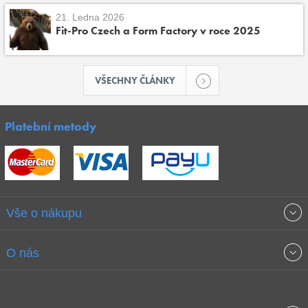
21. Ledna 2026
Fit-Pro Czech a Form Factory v roce 2025
VŠECHNY ČLÁNKY
Platební metody
Vše o nákupu
Obchodní podmínky
O nás
Garance nejnižších cen
O společnosti