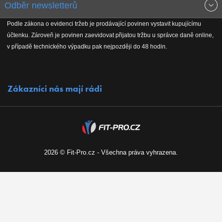
Odběr newsletterů
Doprava a platba
Jak stavíme fitcentra
Podle zákona o evidenci tržeb je prodávající povinen vystavit kupujícímu
Získejte přehled o novinkách, slevách, akčním zboží a upozornění
účtenku. Zároveň je povinen zaevidovat přijatou tržbu u správce daně online,
Reklamační řád
Koho podporujeme
na nové články v magazínu!
v případě technického výpadku pak nejpozději do 48 hodin.
Vrácení do 30 dnů
Naši partneři
Zákazníci nás mají rádi
Kontakty
Kariéra
2026 © Fit-Pro.cz - Všechna práva vyhrazena.