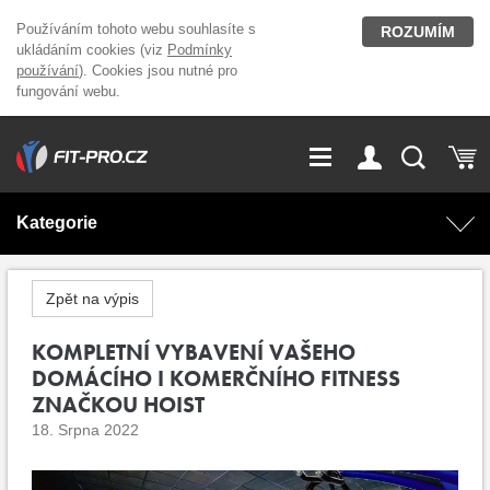
Používáním tohoto webu souhlasíte s
ROZUMÍM
ukládáním cookies (viz
Podmínky
používání
). Cookies jsou nutné pro
fungování webu.
GDPR
Vše o nákupu
Přihlášení
Registrace
Kategorie
O nás
Stavíme fitcentra
AKCE
Domácí cvičení
Zpět na výpis
Kariéra
Kontakt
Doplňky stravy
KOMPLETNÍ VYBAVENÍ VAŠEHO
Fitness vybavení
DOMÁCÍHO I KOMERČNÍHO FITNESS
Magazín
ZNAČKOU HOIST
OUTLET OBLEČENÍ
Posilovací stroje
18. Srpna 2022
Značky