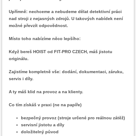
Upřímně: nechceme a nebudeme dělat detektivní práci
nad stroji z nejasných zdrojů. U takových nabídek není
možné převzít odpovědnost.
Místo toho nabízíme něco lepšího:
Když bereš HOIST od FIT-PRO CZECH, máš jistotu
originálu.
Zajistíme kompletně vše: dodání, dokumentaci, záruku,
servis i díly.
A ty máš klid na provoz a na klienty.
Co tím získáš v praxi (ne na papíře)
bezpečný provoz (stroje určené pro reálnou zátěž)
servisní jistotu a díly
doložitelný původ