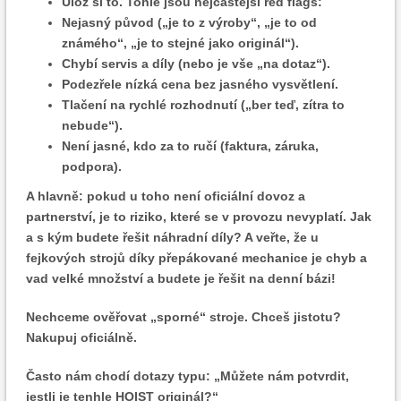
Ulož si to. Tohle jsou nejčastější red flags:
Nejasný původ („je to z výroby“, „je to od
známého“, „je to stejné jako originál“).
Chybí servis a díly (nebo je vše „na dotaz“).
Podezřele nízká cena bez jasného vysvětlení.
Tlačení na rychlé rozhodnutí („ber teď, zítra to
nebude“).
Není jasné, kdo za to ručí (faktura, záruka,
podpora).
A hlavně: pokud u toho není oficiální dovoz a
partnerství, je to riziko, které se v provozu nevyplatí. Jak
a s kým budete řešit náhradní díly? A veřte, že u
fejkových strojů díky přepákované mechanice je chyb a
vad velké množství a budete je řešit na denní bázi!
Nechceme ověřovat „sporné“ stroje. Chceš jistotu?
Nakupuj oficiálně.
Často nám chodí dotazy typu: „Můžete nám potvrdit,
jestli je tenhle HOIST originál?“