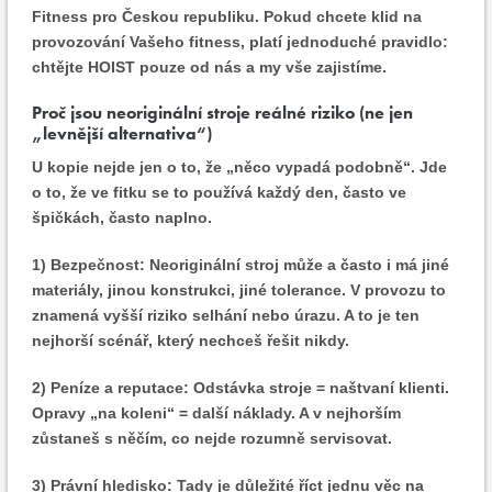
Fitness pro Českou republiku. Pokud chcete klid na
provozování Vašeho fitness, platí jednoduché pravidlo:
chtějte HOIST pouze od nás a my vše zajistíme.
Proč jsou neoriginální stroje reálné riziko (ne jen
„levnější alternativa“)
U kopie nejde jen o to, že „něco vypadá podobně“. Jde
o to, že ve fitku se to používá každý den, často ve
špičkách, často naplno.
1) Bezpečnost:
Neoriginální stroj může a často i má jiné
materiály, jinou konstrukci, jiné tolerance. V provozu to
znamená vyšší riziko selhání nebo úrazu. A to je ten
nejhorší scénář, který nechceš řešit nikdy.
2) Peníze a reputace:
Odstávka stroje = naštvaní klienti.
Opravy „na koleni“ = další náklady. A v nejhorším
zůstaneš s něčím, co nejde rozumně servisovat.
3) Právní hledisko:
Tady je důležité říct jednu věc na