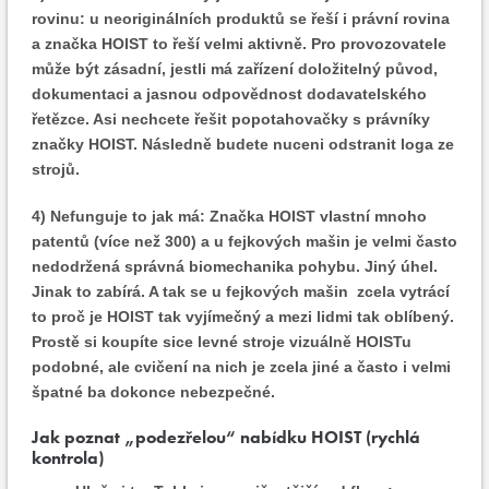
rovinu: u neoriginálních produktů se řeší i právní rovina
a značka HOIST to řeší velmi aktivně. Pro provozovatele
může být zásadní, jestli má zařízení doložitelný původ,
dokumentaci a jasnou odpovědnost dodavatelského
řetězce. Asi nechcete řešit popotahovačky s právníky
značky HOIST. Následně budete nuceni odstranit loga ze
strojů.
4) Nefunguje to jak má:
Značka HOIST vlastní mnoho
patentů (více než 300) a u fejkových mašin je velmi často
nedodržená správná biomechanika pohybu. Jiný úhel.
Jinak to zabírá. A tak se u fejkových mašin zcela vytrácí
to proč je HOIST tak vyjímečný a mezi lidmi tak oblíbený.
Prostě si koupíte sice levné stroje vizuálně HOISTu
podobné, ale cvičení na nich je zcela jiné a často i velmi
špatné ba dokonce nebezpečné.
Jak poznat „podezřelou“ nabídku HOIST (rychlá
kontrola)