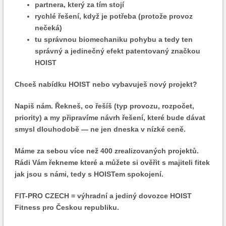
partnera, který za tím stojí
rychlé řešení, když je potřeba (protože provoz
nečeká)
tu správnou biomechaniku pohybu a tedy ten
správný a jedinečný efekt patentovaný značkou
HOIST
Chceš nabídku HOIST nebo vybavuješ nový projekt?
Napiš nám. Řekneš, co řešíš (typ provozu, rozpočet,
priority) a my připravíme návrh řešení, které bude dávat
smysl dlouhodobě — ne jen dneska v nízké ceně.
Máme za sebou více než 400 zrealizovaných projektů.
Rádi Vám řekneme které a můžete si ověřit s majiteli fitek
jak jsou s námi, tedy s HOISTem spokojení.
FIT-PRO CZECH = výhradní a jediný dovozce HOIST
Fitness pro Českou republiku.