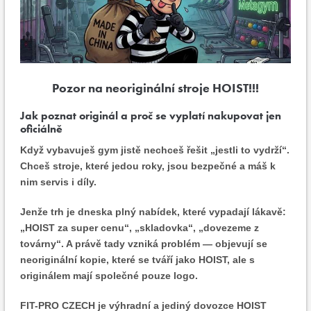
Pozor na neoriginální stroje HOIST!!!
Jak poznat originál a proč se vyplatí nakupovat jen
oficiálně
Když vybavuješ gym jistě nechceš řešit „jestli to vydrží“.
Chceš stroje, které jedou roky, jsou bezpečné a máš k
nim servis i díly.
Jenže trh je dneska plný nabídek, které vypadají lákavě:
„HOIST za super cenu“, „skladovka“, „dovezeme z
továrny“. A právě tady vzniká problém — objevují se
neoriginální kopie, které se tváří jako HOIST, ale s
originálem mají společné pouze logo.
FIT-PRO CZECH je výhradní a jediný dovozce HOIST