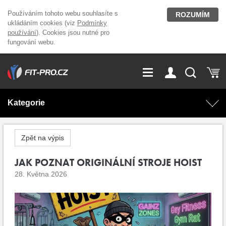
Používáním tohoto webu souhlasíte s
ROZUMÍM
ukládáním cookies (viz
Podmínky
používání
). Cookies jsou nutné pro
fungování webu.
GDPR
Vše o nákupu
Přihlášení
Registrace
Kategorie
O nás
Stavíme fitcentra
AKCE
Domácí cvičení
Zpět na výpis
Kariéra
Kontakt
Doplňky stravy
JAK POZNAT ORIGINÁLNÍ STROJE HOIST
Fitness vybavení
28. Května 2026
Magazín
OUTLET OBLEČENÍ
Posilovací stroje
Značky