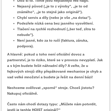
Ulož si to. Tohle jsou nejčastější red flags:
Nejasný původ („je to z výroby“, „je to od
známého“, „je to stejné jako originál“).
Chybí servis a díly (nebo je vše „na dotaz“).
Podezřele nízká cena bez jasného vysvětlení.
Tlačení na rychlé rozhodnutí („ber teď, zítra to
nebude“).
Není jasné, kdo za to ručí (faktura, záruka,
podpora).
A hlavně: pokud u toho není oficiální dovoz a
partnerství, je to riziko, které se v provozu nevyplatí. Jak
a s kým budete řešit náhradní díly? A veřte, že u
fejkových strojů díky přepákované mechanice je chyb a
vad velké množství a budete je řešit na denní bázi!
Nechceme ověřovat „sporné“ stroje. Chceš jistotu?
Nakupuj oficiálně.
Často nám chodí dotazy typu: „Můžete nám potvrdit,
jestli je tenhle HOIST originál?“