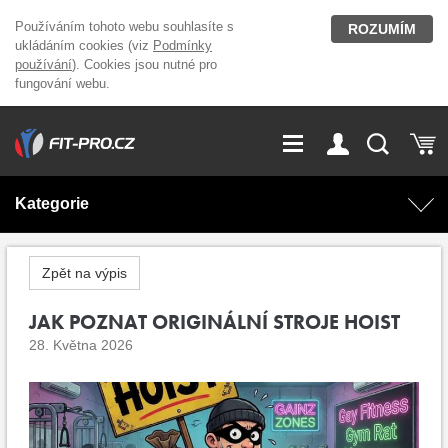
Používáním tohoto webu souhlasíte s
ROZUMÍM
ukládáním cookies (viz
Podmínky
používání
). Cookies jsou nutné pro
fungování webu.
GDPR
Vše o nákupu
Přihlášení
Registrace
Kategorie
O nás
Stavíme fitcentra
AKCE
Domácí cvičení
Zpět na výpis
Kariéra
Kontakt
Doplňky stravy
JAK POZNAT ORIGINÁLNÍ STROJE HOIST
Fitness vybavení
28. Května 2026
Magazín
OUTLET OBLEČENÍ
Posilovací stroje
Značky