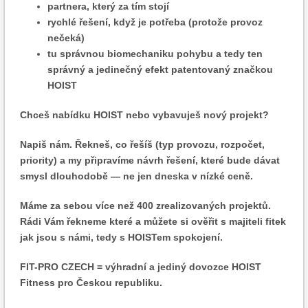
partnera, který za tím stojí
rychlé řešení, když je potřeba (protože provoz
nečeká)
tu správnou biomechaniku pohybu a tedy ten
správný a jedinečný efekt patentovaný značkou
HOIST
Chceš nabídku HOIST nebo vybavuješ nový projekt?
Napiš nám. Řekneš, co řešíš (typ provozu, rozpočet,
priority) a my připravíme návrh řešení, které bude dávat
smysl dlouhodobě — ne jen dneska v nízké ceně.
Máme za sebou více než 400 zrealizovaných projektů.
Rádi Vám řekneme které a můžete si ověřit s majiteli fitek
jak jsou s námi, tedy s HOISTem spokojení.
FIT-PRO CZECH = výhradní a jediný dovozce HOIST
Fitness pro Českou republiku.