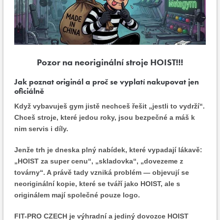
Pozor na neoriginální stroje HOIST!!!
Jak poznat originál a proč se vyplatí nakupovat jen
oficiálně
Když vybavuješ gym jistě nechceš řešit „jestli to vydrží“.
Chceš stroje, které jedou roky, jsou bezpečné a máš k
nim servis i díly.
Jenže trh je dneska plný nabídek, které vypadají lákavě:
„HOIST za super cenu“, „skladovka“, „dovezeme z
továrny“. A právě tady vzniká problém — objevují se
neoriginální kopie, které se tváří jako HOIST, ale s
originálem mají společné pouze logo.
FIT-PRO CZECH je výhradní a jediný dovozce HOIST