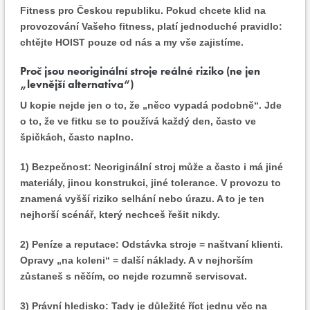
Fitness pro Českou republiku. Pokud chcete klid na
provozování Vašeho fitness, platí jednoduché pravidlo:
chtějte HOIST pouze od nás a my vše zajistíme.
Proč jsou neoriginální stroje reálné riziko (ne jen
„levnější alternativa“)
U kopie nejde jen o to, že „něco vypadá podobně“. Jde
o to, že ve fitku se to používá každý den, často ve
špičkách, často naplno.
1) Bezpečnost:
Neoriginální stroj může a často i má jiné
materiály, jinou konstrukci, jiné tolerance. V provozu to
znamená vyšší riziko selhání nebo úrazu. A to je ten
nejhorší scénář, který nechceš řešit nikdy.
2) Peníze a reputace:
Odstávka stroje = naštvaní klienti.
Opravy „na koleni“ = další náklady. A v nejhorším
zůstaneš s něčím, co nejde rozumně servisovat.
3) Právní hledisko:
Tady je důležité říct jednu věc na