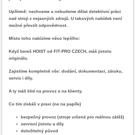
Upřímně: nechceme a nebudeme dělat detektivní práci
nad stroji z nejasných zdrojů. U takových nabídek není
možné převzít odpovědnost.
Místo toho nabízíme něco lepšího:
Když bereš HOIST od FIT-PRO CZECH, máš jistotu
originálu.
Zajistíme kompletně vše: dodání, dokumentaci, záruku,
servis i díly.
A ty máš klid na provoz a na klienty.
Co tím získáš v praxi (ne na papíře)
bezpečný provoz (stroje určené pro reálnou zátěž)
servisní jistotu a díly
doložitelný původ