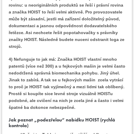
rovinu: u neoriginálních produktů se řeší i právní rovina
a značka HOIST to řeší velmi aktivně. Pro provozovatele
může být zásadní, jestli má zařízení doložitelný původ,
dokumentaci a jasnou odpovědnost dodavatelského
řetězce. Asi nechcete řešit popotahovačky s právníky
značky HOIST. Následně budete nuceni odstranit loga ze
strojů.
4) Nefunguje to jak má:
Značka HOIST vlastní mnoho
patentů (více než 300) a u fejkových mašin je velmi často
nedodržená správná biomechanika pohybu. Jiný úhel.
Jinak to zabírá. A tak se u fejkových mašin zcela vytrácí
to proč je HOIST tak vyjímečný a mezi lidmi tak oblíbený.
Prostě si koupíte sice levné stroje vizuálně HOISTu
podobné, ale cvičení na nich je zcela jiné a často i velmi
špatné ba dokonce nebezpečné.
Jak poznat „podezřelou“ nabídku HOIST (rychlá
kontrola)