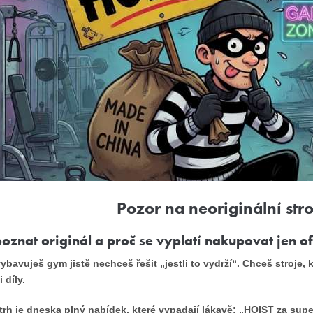
Pozor na neoriginální stro
oznat originál a proč se vyplatí nakupovat jen of
ybavuješ gym jistě nechceš řešit „jestli to vydrží“. Chceš stroje,
i díly.
trh je dneska plný nabídek, které vypadají lákavě: „HOIST za sup