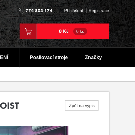
774 803 174
Přihlášení
Registrace
0 Kč
0 ks
ENÍ
Posilovací stroje
Značky
OIST
Zpět na výpis