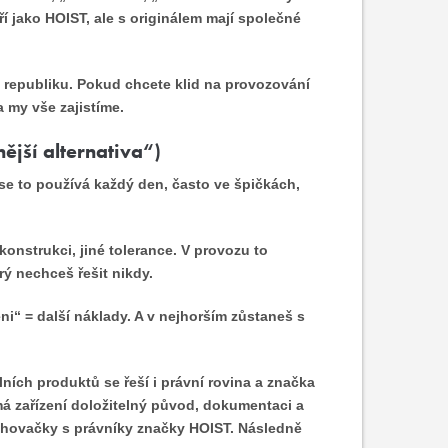
ří jako HOIST, ale s originálem mají společné
republiku. Pokud chcete klid na provozování
 my vše zajistíme.
nější alternativa“)
 se to používá každý den, často ve špičkách,
 konstrukci, jiné tolerance. V provozu to
rý nechceš řešit nikdy.
ni“ = další náklady. A v nejhorším zůstaneš s
lních produktů se řeší i právní rovina a značka
 má zařízení doložitelný původ, dokumentaci a
ahovačky s právníky značky HOIST. Následně