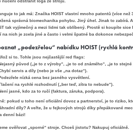
 nuceni odstranit loga ze strojů.
unguje to jak má:
Značka HOIST vlastní mnoho patentů (více než 3
žená správná biomechanika pohybu. Jiný úhel. Jinak to zabírá. A 
ST tak vyjímečný a mezi lidmi tak oblíbený. Prostě si koupíte sice
í na nich je zcela jiné a často i velmi špatné ba dokonce nebezpe
poznat „podezřelou“ nabídku HOIST (rychlá kontr
Ulož si to. Tohle jsou nejčastější red flags:
Nejasný původ („je to z výroby“, „je to od známého“, „je to stejné 
Chybí servis a díly (nebo je vše „na dotaz“).
Podezřele nízká cena bez jasného vysvětlení.
Tlačení na rychlé rozhodnutí („ber teď, zítra to nebude“).
Není jasné, kdo za to ručí (faktura, záruka, podpora).
ně: pokud u toho není oficiální dovoz a partnerství, je to riziko, 
náhradní díly? A veřte, že u fejkových strojů díky přepákované me
na denní bázi!
me ověřovat „sporné“ stroje. Chceš jistotu? Nakupuj oficiálně.