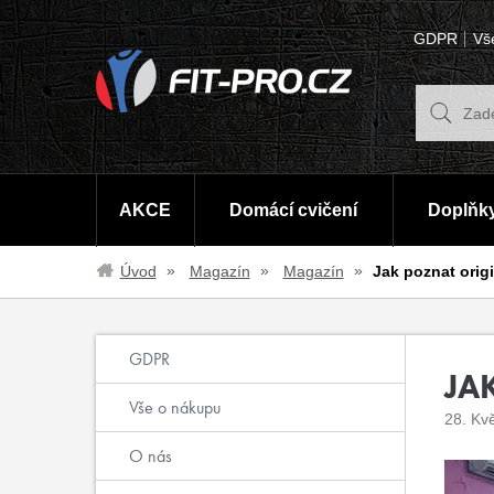
GDPR
Vš
AKCE
Domácí cvičení
Doplňky
Úvod
Magazín
Magazín
Jak poznat origi
GDPR
JA
Vše o nákupu
28. Kv
O nás