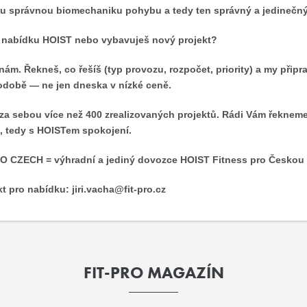
tu správnou biomechaniku pohybu a tedy ten správný a jedinečn
nabídku HOIST nebo vybavuješ nový projekt?
nám. Řekneš, co řešíš (typ provozu, rozpočet, priority) a my přip
době — ne jen dneska v nízké ceně.
a sebou více než 400 zrealizovaných projektů. Rádi Vám řekneme kte
, tedy s HOISTem spokojení.
O CZECH = výhradní a jediný dovozce HOIST Fitness pro Českou 
t pro nabídku: jiri.vacha@fit-pro.cz
FIT-PRO MAGAZÍN