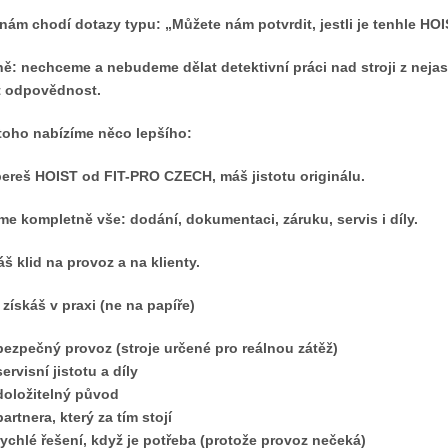
nám chodí dotazy typu: „Můžete nám potvrdit, jestli je tenhle HOI
ě: nechceme a nebudeme dělat detektivní práci nad stroji z nej
t odpovědnost.
toho nabízíme něco lepšího:
ereš HOIST od FIT-PRO CZECH, máš jistotu originálu.
íme kompletně vše: dodání, dokumentaci, záruku, servis i díly.
áš klid na provoz a na klienty.
 získáš v praxi (ne na papíře)
bezpečný provoz (stroje určené pro reálnou zátěž)
servisní jistotu a díly
doložitelný původ
partnera, který za tím stojí
rychlé řešení, když je potřeba (protože provoz nečeká)