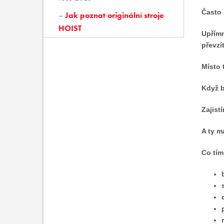
Často 
Jak poznat originální stroje
HOIST
Upřímn
převzí
Místo 
Když b
Zajist
A ty m
Co tím