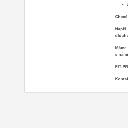
Chceš 
Napiš 
dlouho
Máme z
s námi
FIT-PR
Kontak