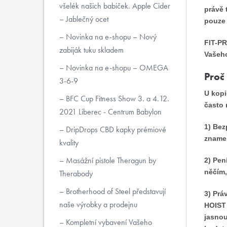
všelék našich babiček. Apple Cider
právě 
– Jablečný ocet
pouze 
Novinka na e-shopu – Nový
FIT-PR
zabiják tuku skladem
Vašeho
Novinka na e-shopu – OMEGA
Proč 
3-6-9
U kopi
BFC Cup Fitness Show 3. a 4.12.
často 
2021 Liberec - Centrum Babylon
1) Be
DripDrops CBD kapky prémiové
znamen
kvality
Masážní pistole Theragun by
2) Pen
něčím,
Therabody
Brotherhood of Steel představují
3) Prá
naše výrobky a prodejnu
HOIST 
jasnou
Kompletní vybavení Vašeho