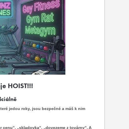
je HOIST!!!
iciálně
 které jedou roky, jsou bezpečné a máš k nim
er cenu“, „skladovka“, „dovezeme z továrny“. A