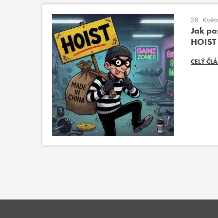
28. Květ
Jak poz
HOIST
CELÝ ČL