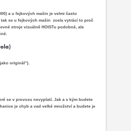
00) a u fejkových mašin je velmi často
tak se u fejkových mašin zcela vytrácí to proč
 levné stroje vizuálně HOISTu podobné, ale
čné.
ola)
jako originál“).
které se v provozu nevyplatí. Jak a s kým budete
chanice je chyb a vad velké množství a budete je