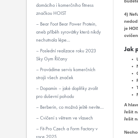
budete
domácího i komerčního fitness
značkou HOIST
4) Nef
nedodr
Bear Foot Bear Power Protein,
je HOI
aneb příběh syrovátky která nikdy
cvičen
nechutnala lépe...
Jak 
Poslední realizace roku 2023
Sky Gym Říčany
Provádíme servis komerčních
strojů všech značek
Dopamin – jaké doplňky zvolit
pro duševní pohodu
A hlav
Berberin, co možná ještě nevíte...
řešit 
Cvičení s větrem ve vlasech
řešit 
Fit-Pro Czech a Form Factory v
Nechce
roce 2025