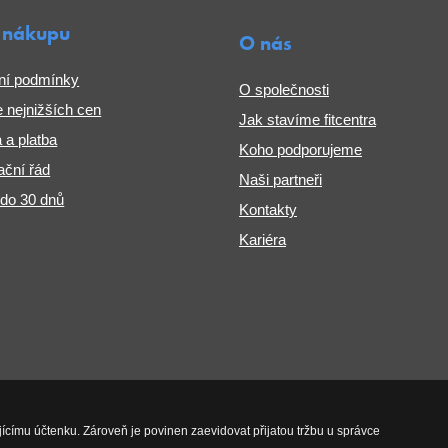
 nákupu
O nás
ní podmínky
O společnosti
 nejnižších cen
Jak stavíme fitcentra
 a platba
Koho podporujeme
ční řád
Naši partneři
 do 30 dnů
Kontakty
Kariéra
jícímu účtenku. Zároveň je povinen zaevidovat přijatou tržbu u správce