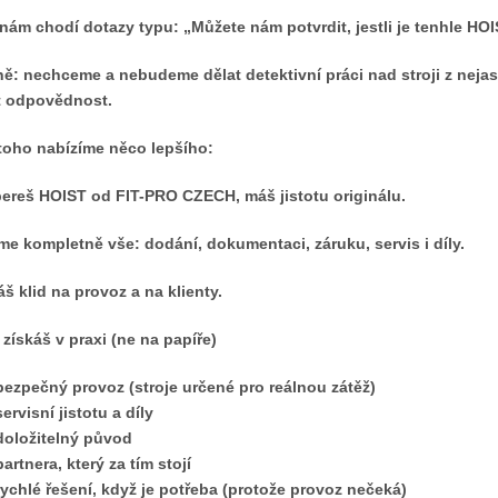
nám chodí dotazy typu: „Můžete nám potvrdit, jestli je tenhle HOI
ě: nechceme a nebudeme dělat detektivní práci nad stroji z nej
t odpovědnost.
toho nabízíme něco lepšího:
ereš HOIST od FIT-PRO CZECH, máš jistotu originálu.
íme kompletně vše: dodání, dokumentaci, záruku, servis i díly.
áš klid na provoz a na klienty.
 získáš v praxi (ne na papíře)
bezpečný provoz (stroje určené pro reálnou zátěž)
servisní jistotu a díly
doložitelný původ
partnera, který za tím stojí
rychlé řešení, když je potřeba (protože provoz nečeká)