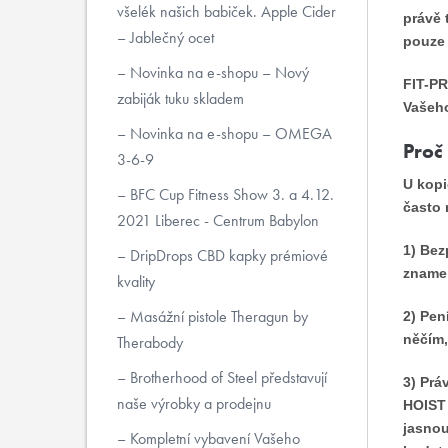
všelék našich babiček. Apple Cider
právě 
– Jablečný ocet
pouze 
Novinka na e-shopu – Nový
FIT-PR
zabiják tuku skladem
Vašeho
Novinka na e-shopu – OMEGA
Proč 
3-6-9
U kopi
BFC Cup Fitness Show 3. a 4.12.
často 
2021 Liberec - Centrum Babylon
1) Be
DripDrops CBD kapky prémiové
znamen
kvality
Masážní pistole Theragun by
2) Pen
něčím,
Therabody
Brotherhood of Steel představují
3) Prá
naše výrobky a prodejnu
HOIST 
jasnou
Kompletní vybavení Vašeho