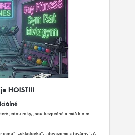
je HOIST!!!
iciálně
 které jedou roky, jsou bezpečné a máš k nim
er cenu“, „skladovka“, „dovezeme z továrny“. A