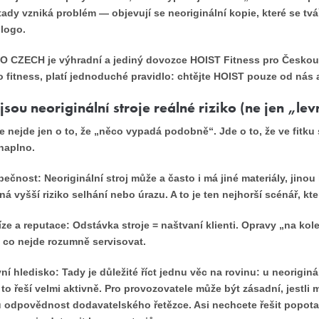
tady vzniká problém — objevují se neoriginální kopie, které se tvá
logo.
O CZECH je výhradní a jediný dovozce HOIST Fitness pro Českou 
 fitness, platí jednoduché pravidlo: chtějte HOIST pouze od nás a
jsou neoriginální stroje reálné riziko (ne jen „lev
e nejde jen o to, že „něco vypadá podobně“. Jde o to, že ve fitku
naplno.
zpečnost:
Neoriginální stroj může a často i má jiné materiály, jinou
á vyšší riziko selhání nebo úrazu. A to je ten nejhorší scénář, kte
íze a reputace:
Odstávka stroje = naštvaní klienti. Opravy „na kole
 co nejde rozumně servisovat.
vní hledisko:
Tady je důležité říct jednu věc na rovinu: u neoriginá
to řeší velmi aktivně. Pro provozovatele může být zásadní, jestli
 odpovědnost dodavatelského řetězce. Asi nechcete řešit popot