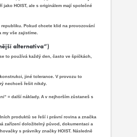
ří jako HOIST, ale s originálem mají společné
republiku. Pokud chcete klid na provozování
 my vše zajistíme.
nější alternativa“)
 se to používá každý den, často ve špičkách,
 konstrukci, jiné tolerance. V provozu to
rý nechceš řešit nikdy.
ni“ = další náklady. A v nejhorším zůstaneš s
lních produktů se řeší i právní rovina a značka
 má zařízení doložitelný původ, dokumentaci a
ahovačky s právníky značky HOIST. Následně