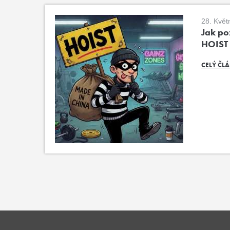
28. Květ
Jak poz
HOIST
CELÝ ČL