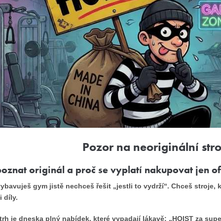
Pozor na neoriginální stro
oznat originál a proč se vyplatí nakupovat jen of
ybavuješ gym jistě nechceš řešit „jestli to vydrží“. Chceš stroje,
i díly.
trh je dneska plný nabídek, které vypadají lákavě: „HOIST za sup