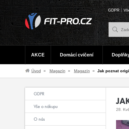
GDPR
Vš
AKCE
Domácí cvičení
Doplňky
Úvod
Magazín
Magazín
Jak poznat origi
GDPR
JA
Vše o nákupu
28. Kv
O nás