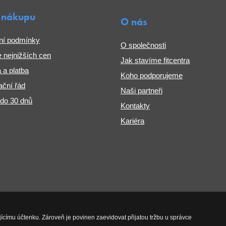
 nákupu
O nás
ní podmínky
O společnosti
 nejnižších cen
Jak stavíme fitcentra
 a platba
Koho podporujeme
ční řád
Naši partneři
 do 30 dnů
Kontakty
Kariéra
jícímu účtenku. Zároveň je povinen zaevidovat přijatou tržbu u správce