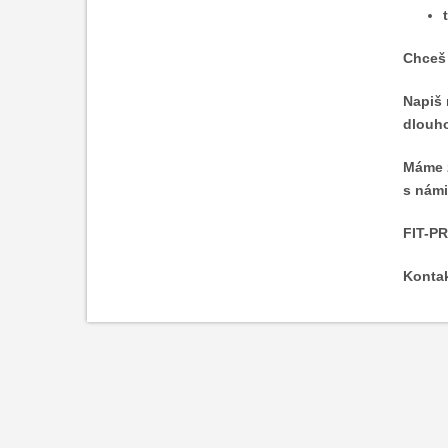
Chceš 
Napiš 
dlouho
Máme z
s námi
FIT-PR
Kontak