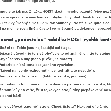
 nuceni odstranit loga ze strojů.
unguje to jak má:
Značka HOIST vlastní mnoho patentů (více než 3
žená správná biomechanika pohybu. Jiný úhel. Jinak to zabírá. A 
ST tak vyjímečný a mezi lidmi tak oblíbený. Prostě si koupíte sice
í na nich je zcela jiné a často i velmi špatné ba dokonce nebezpe
poznat „podezřelou“ nabídku HOIST (rychlá kontr
Ulož si to. Tohle jsou nejčastější red flags:
Nejasný původ („je to z výroby“, „je to od známého“, „je to stejné 
Chybí servis a díly (nebo je vše „na dotaz“).
Podezřele nízká cena bez jasného vysvětlení.
Tlačení na rychlé rozhodnutí („ber teď, zítra to nebude“).
Není jasné, kdo za to ručí (faktura, záruka, podpora).
ně: pokud u toho není oficiální dovoz a partnerství, je to riziko, 
náhradní díly? A veřte, že u fejkových strojů díky přepákované me
na denní bázi!
me ověřovat „sporné“ stroje. Chceš jistotu? Nakupuj oficiálně.