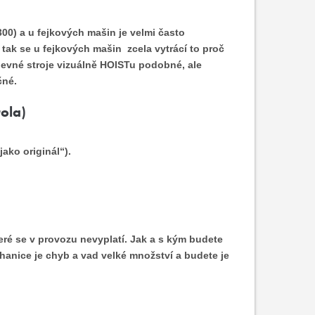
00) a u fejkových mašin je velmi často
tak se u fejkových mašin zcela vytrácí to proč
 levné stroje vizuálně HOISTu podobné, ale
čné.
ola)
jako originál“).
které se v provozu nevyplatí. Jak a s kým budete
chanice je chyb a vad velké množství a budete je