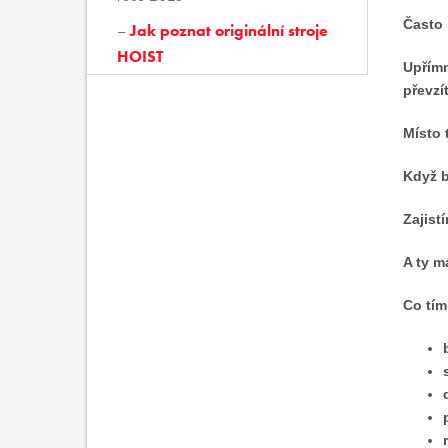
Často 
Jak poznat originální stroje
HOIST
Upřímn
převzí
Místo 
Když b
Zajist
A ty m
Co tím