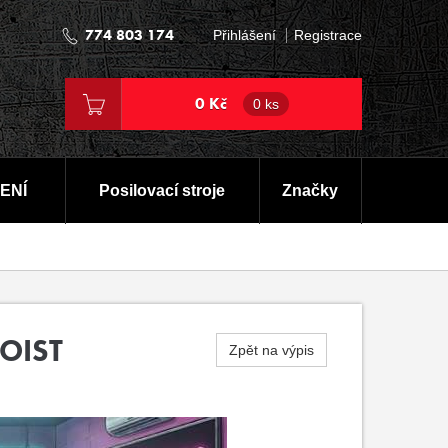
774 803 174
Přihlášení
Registrace
0 Kč
0 ks
ENÍ
Posilovací stroje
Značky
OIST
Zpět na výpis