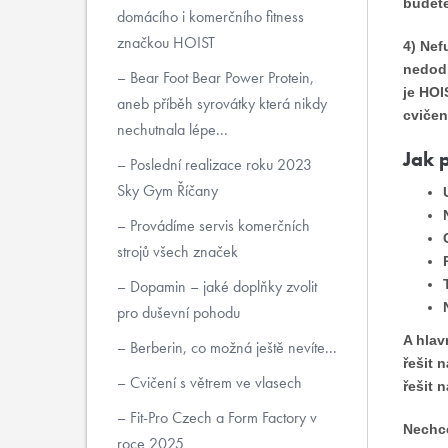
budete
domácího i komerčního fitness
značkou HOIST
4) Nef
nedodr
Bear Foot Bear Power Protein,
je HOI
aneb příběh syrovátky která nikdy
cvičen
nechutnala lépe...
Jak 
Poslední realizace roku 2023
Sky Gym Říčany
Provádíme servis komerčních
strojů všech značek
Dopamin – jaké doplňky zvolit
pro duševní pohodu
A hlav
Berberin, co možná ještě nevíte...
řešit 
Cvičení s větrem ve vlasech
řešit 
Fit-Pro Czech a Form Factory v
Nechce
roce 2025