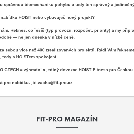
tu správnou biomechaniku pohybu a tedy ten správný a jedinečn
nabídku HOIST nebo vybavuješ nový projekt?
nám. Řekneš, co řešíš (typ provozu, rozpočet, priority) a my přip
době — ne jen dneska v nízké ceně.
a sebou více než 400 zrealizovaných projektů. Rádi Vám řekneme kte
, tedy s HOISTem spokojení.
O CZECH = výhradní a jediný dovozce HOIST Fitness pro Českou 
t pro nabídku: jiri.vacha@fit-pro.cz
FIT-PRO MAGAZÍN