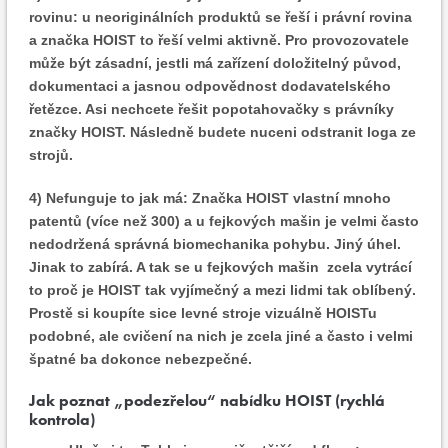
rovinu: u neoriginálních produktů se řeší i právní rovina
a značka HOIST to řeší velmi aktivně. Pro provozovatele
může být zásadní, jestli má zařízení doložitelný původ,
dokumentaci a jasnou odpovědnost dodavatelského
řetězce. Asi nechcete řešit popotahovačky s právníky
značky HOIST. Následně budete nuceni odstranit loga ze
strojů.
4) Nefunguje to jak má:
Značka HOIST vlastní mnoho
patentů (více než 300) a u fejkových mašin je velmi často
nedodržená správná biomechanika pohybu. Jiný úhel.
Jinak to zabírá. A tak se u fejkových mašin zcela vytrácí
to proč je HOIST tak vyjímečný a mezi lidmi tak oblíbený.
Prostě si koupíte sice levné stroje vizuálně HOISTu
podobné, ale cvičení na nich je zcela jiné a často i velmi
špatné ba dokonce nebezpečné.
Jak poznat „podezřelou“ nabídku HOIST (rychlá
kontrola)