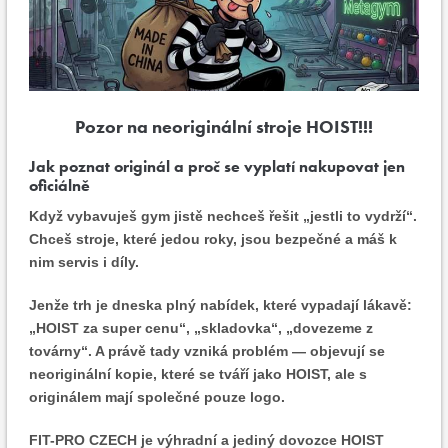
Pozor na neoriginální stroje HOIST!!!
Jak poznat originál a proč se vyplatí nakupovat jen
oficiálně
Když vybavuješ gym jistě nechceš řešit „jestli to vydrží“.
Chceš stroje, které jedou roky, jsou bezpečné a máš k
nim servis i díly.
Jenže trh je dneska plný nabídek, které vypadají lákavě:
„HOIST za super cenu“, „skladovka“, „dovezeme z
továrny“. A právě tady vzniká problém — objevují se
neoriginální kopie, které se tváří jako HOIST, ale s
originálem mají společné pouze logo.
FIT-PRO CZECH je výhradní a jediný dovozce HOIST