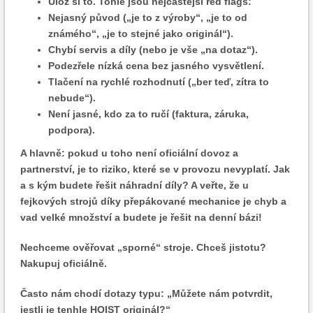
Ulož si to. Tohle jsou nejčastější red flags:
Nejasný původ („je to z výroby“, „je to od
známého“, „je to stejné jako originál“).
Chybí servis a díly (nebo je vše „na dotaz“).
Podezřele nízká cena bez jasného vysvětlení.
Tlačení na rychlé rozhodnutí („ber teď, zítra to
nebude“).
Není jasné, kdo za to ručí (faktura, záruka,
podpora).
A hlavně: pokud u toho není oficiální dovoz a
partnerství, je to riziko, které se v provozu nevyplatí. Jak
a s kým budete řešit náhradní díly? A veřte, že u
fejkových strojů díky přepákované mechanice je chyb a
vad velké množství a budete je řešit na denní bázi!
Nechceme ověřovat „sporné“ stroje. Chceš jistotu?
Nakupuj oficiálně.
Často nám chodí dotazy typu: „Můžete nám potvrdit,
jestli je tenhle HOIST originál?“