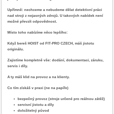
Upřímně: nechceme a nebudeme dělat detektivní práci
nad stroji z nejasných zdrojů. U takových nabídek není
možné převzít odpovědnost.
Místo toho nabízíme něco lepšího:
Když bereš HOIST od FIT-PRO CZECH, máš jistotu
originálu.
Zajistíme kompletně vše: dodání, dokumentaci, záruku,
servis i díly.
A ty máš klid na provoz a na klienty.
Co tím získáš v praxi (ne na papíře)
bezpečný provoz (stroje určené pro reálnou zátěž)
servisní jistotu a díly
doložitelný původ