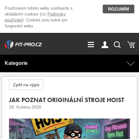
Používáním tohoto webu souhlasíte s
ROZUMÍM
ukládáním cookies (viz
Podmínky
používání
). Cookies jsou nutné pro
fungování webu.
GDPR
Vše o nákupu
Přihlášení
Registrace
Kategorie
O nás
Stavíme fitcentra
AKCE
Domácí cvičení
Zpět na výpis
Kariéra
Kontakt
Doplňky stravy
JAK POZNAT ORIGINÁLNÍ STROJE HOIST
Fitness vybavení
28. Května 2026
Magazín
OUTLET OBLEČENÍ
Posilovací stroje
Značky