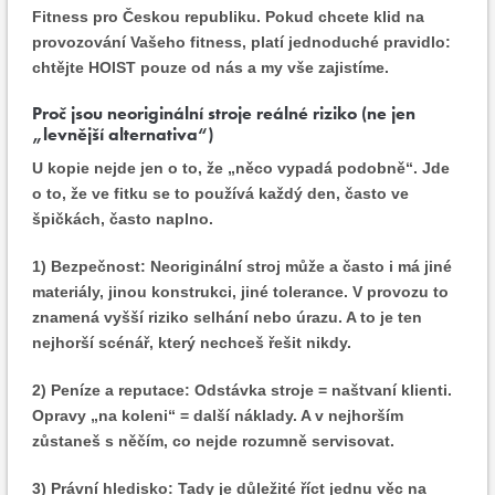
Fitness pro Českou republiku. Pokud chcete klid na
provozování Vašeho fitness, platí jednoduché pravidlo:
chtějte HOIST pouze od nás a my vše zajistíme.
Proč jsou neoriginální stroje reálné riziko (ne jen
„levnější alternativa“)
U kopie nejde jen o to, že „něco vypadá podobně“. Jde
o to, že ve fitku se to používá každý den, často ve
špičkách, často naplno.
1) Bezpečnost:
Neoriginální stroj může a často i má jiné
materiály, jinou konstrukci, jiné tolerance. V provozu to
znamená vyšší riziko selhání nebo úrazu. A to je ten
nejhorší scénář, který nechceš řešit nikdy.
2) Peníze a reputace:
Odstávka stroje = naštvaní klienti.
Opravy „na koleni“ = další náklady. A v nejhorším
zůstaneš s něčím, co nejde rozumně servisovat.
3) Právní hledisko:
Tady je důležité říct jednu věc na