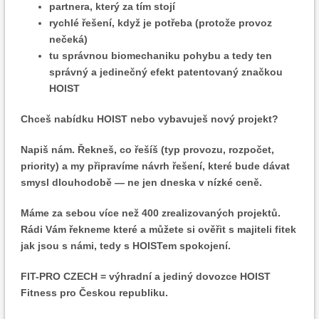
partnera, který za tím stojí
rychlé řešení, když je potřeba (protože provoz
nečeká)
tu správnou biomechaniku pohybu a tedy ten
správný a jedinečný efekt patentovaný značkou
HOIST
Chceš nabídku HOIST nebo vybavuješ nový projekt?
Napiš nám. Řekneš, co řešíš (typ provozu, rozpočet,
priority) a my připravíme návrh řešení, které bude dávat
smysl dlouhodobě — ne jen dneska v nízké ceně.
Máme za sebou více než 400 zrealizovaných projektů.
Rádi Vám řekneme které a můžete si ověřit s majiteli fitek
jak jsou s námi, tedy s HOISTem spokojení.
FIT-PRO CZECH = výhradní a jediný dovozce HOIST
Fitness pro Českou republiku.