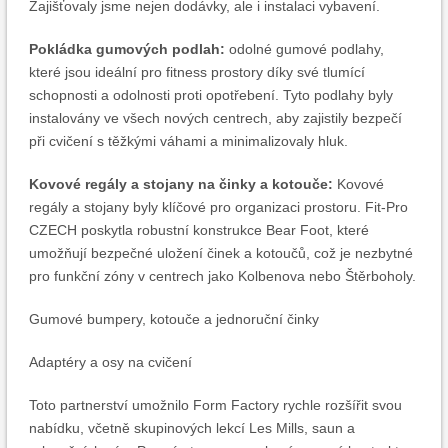
Zajišťovaly jsme nejen dodávky, ale i instalaci vybavení.
Pokládka gumových podlah:
odolné gumové podlahy,
které jsou ideální pro fitness prostory díky své tlumící
schopnosti a odolnosti proti opotřebení. Tyto podlahy byly
instalovány ve všech nových centrech, aby zajistily bezpečí
při cvičení s těžkými váhami a minimalizovaly hluk.
Kovové regály a stojany na činky a kotouče:
Kovové
regály a stojany byly klíčové pro organizaci prostoru. Fit-Pro
CZECH poskytla robustní konstrukce Bear Foot, které
umožňují bezpečné uložení činek a kotoučů, což je nezbytné
pro funkční zóny v centrech jako Kolbenova nebo Štěrboholy.
Gumové bumpery, kotouče a jednoruční činky
Adaptéry a osy na cvičení
Toto partnerství umožnilo Form Factory rychle rozšířit svou
nabídku, včetně skupinových lekcí Les Mills, saun a