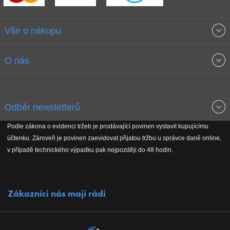
Vše o nákupu
Obchodní podmínky
O nás
Garance nejnižších cen
O společnosti
Odběr newsletterů
Doprava a platba
Jak stavíme fitcentra
Podle zákona o evidenci tržeb je prodávající povinen vystavit kupujícímu
Získejte přehled o novinkách, slevách, akčním zboží a upozornění
účtenku. Zároveň je povinen zaevidovat přijatou tržbu u správce daně online,
Reklamační řád
Koho podporujeme
na nové články v magazínu!
v případě technického výpadku pak nejpozději do 48 hodin.
Vrácení do 30 dnů
Naši partneři
Zákazníci nás mají rádi
Kontakty
Kariéra