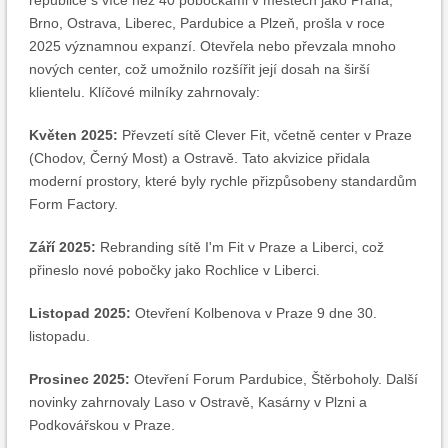
republice s více než 40 pobočkami v městech jako Praha,
Brno, Ostrava, Liberec, Pardubice a Plzeň, prošla v roce
2025 významnou expanzí. Otevřela nebo převzala mnoho
nových center, což umožnilo rozšířit její dosah na širší
klientelu. Klíčové milníky zahrnovaly:
Květen 2025:
Převzetí sítě Clever Fit, včetně center v Praze
(Chodov, Černý Most) a Ostravě. Tato akvizice přidala
moderní prostory, které byly rychle přizpůsobeny standardům
Form Factory.
Září 2025:
Rebranding sítě I'm Fit v Praze a Liberci, což
přineslo nové pobočky jako Rochlice v Liberci.
Listopad 2025:
Otevření Kolbenova v Praze 9 dne 30.
listopadu.
Prosinec 2025:
Otevření Forum Pardubice, Štěrboholy. Další
novinky zahrnovaly Laso v Ostravě, Kasárny v Plzni a
Podkovářskou v Praze.