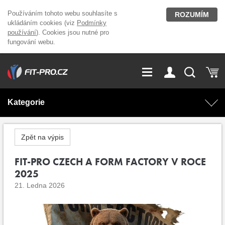
Používáním tohoto webu souhlasíte s
ROZUMÍM
ukládáním cookies (viz
Podmínky
používání
). Cookies jsou nutné pro
fungování webu.
GDPR
Vše o nákupu
Přihlášení
Registrace
Kategorie
O nás
Stavíme fitcentra
AKCE
Domácí cvičení
Zpět na výpis
Kariéra
Kontakt
Doplňky stravy
FIT-PRO CZECH A FORM FACTORY V ROCE
Fitness vybavení
2025
Magazín
21. Ledna 2026
OUTLET OBLEČENÍ
Posilovací stroje
Značky