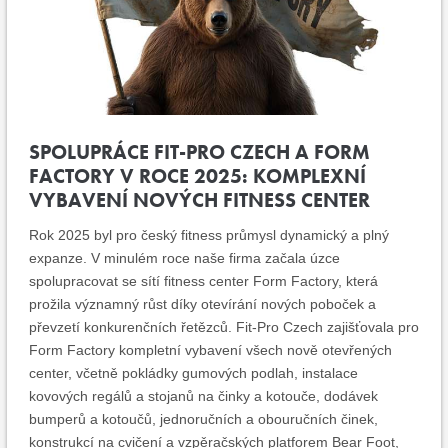
SPOLUPRÁCE FIT-PRO CZECH A FORM
FACTORY V ROCE 2025: KOMPLEXNÍ
VYBAVENÍ NOVÝCH FITNESS CENTER
Rok 2025 byl pro český fitness průmysl dynamický a plný
expanze. V minulém roce naše firma začala úzce
spolupracovat se sítí fitness center Form Factory, která
prožila významný růst díky otevírání nových poboček a
převzetí konkurenčních řetězců. Fit-Pro Czech zajišťovala pro
Form Factory kompletní vybavení všech nově otevřených
center, včetně pokládky gumových podlah, instalace
kovových regálů a stojanů na činky a kotouče, dodávek
bumperů a kotoučů, jednoručních a obouručních činek,
konstrukcí na cvičení a vzpěračských platforem Bear Foot,