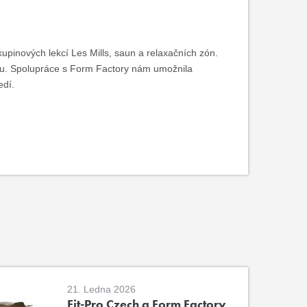
kupinových lekcí Les Mills, saun a relaxačních zón.
rhu. Spolupráce s Form Factory nám umožnila
edí.
21. Ledna 2026
Fit-Pro Czech a Form Factory