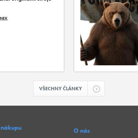
ÁNEK
VŠECHNY ČLÁNKY
 nákupu
O nás