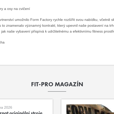
ry a osy na cvičení
rtnerství umožnilo Form Factory rychle rozšířit svou nabídku, včetně s
s to znamenalo významný kontrakt, který upevnil naše postavení na t
 jak naše vybavení přispívá k udržitelnému a efektivnímu fitness prostř
cha
FIT-PRO MAGAZÍN
na 2026
nat originální stroje