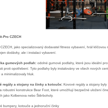
it-Pro CZECH
 CZECH, jako specializovaný dodavatel fitness vybavení, hrál klíčovou ro
jen dodávky, ale i instalaci vybavení.
dka gumových podlah:
odolné gumové podlahy, které jsou ideální pro 
ti proti opotřebení. Tyto podlahy byly instalovány ve všech nových centr
a minimalizovaly hluk.
 regály a stojany na činky a kotouče:
Kovové regály a stojany byly 
a robustní konstrukce Bear Foot, které umožňují bezpečné uložení čine
ch jako Kolbenova nebo Štěrboholy.
 bumpery, kotouče a jednoruční činky