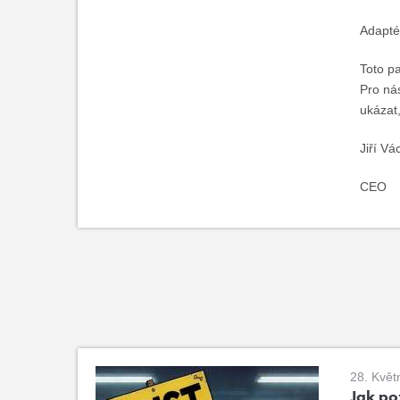
Adapté
Toto pa
Pro ná
ukázat,
Jiří Vá
CEO
28. Květ
Jak poz