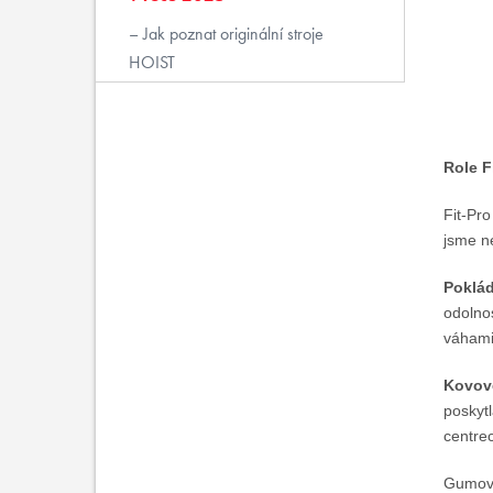
Jak poznat originální stroje
HOIST
Role F
Fit-Pro
jsme ne
Poklá
odolnos
váhami 
Kovové
poskytl
centre
Gumové