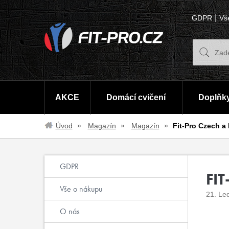
GDPR
Vš
AKCE
Domácí cvičení
Doplňky
Úvod
Magazín
Magazín
Fit-Pro Czech a
GDPR
FI
Vše o nákupu
21. Le
O nás