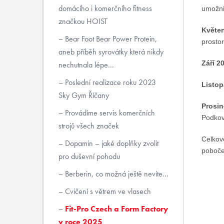
domácího i komerčního fitness
umožnil
značkou HOIST
Květen
Bear Foot Bear Power Protein,
prosto
aneb příběh syrovátky která nikdy
Září 2
nechutnala lépe...
Poslední realizace roku 2023
Listop
Sky Gym Říčany
Prosin
Provádíme servis komerčních
Podkov
strojů všech značek
Celkově
Dopamin – jaké doplňky zvolit
poboče
pro duševní pohodu
Berberin, co možná ještě nevíte...
Cvičení s větrem ve vlasech
Fit-Pro Czech a Form Factory
v roce 2025