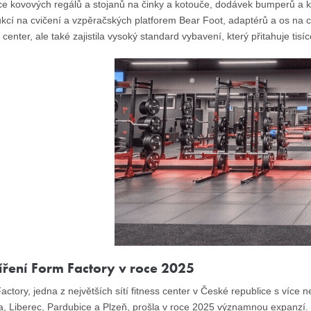
ace kovových regálů a stojanů na činky a kotouče, dodávek bumperů a k
kcí na cvičení a vzpěračských platforem Bear Foot, adaptérů a os na cv
center, ale také zajistila vysoký standard vybavení, který přitahuje tisí
íření Form Factory v roce 2025
ctory, jedna z největších sítí fitness center v České republice s více
a, Liberec, Pardubice a Plzeň, prošla v roce 2025 významnou expanzí.