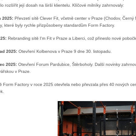
o rozšířit její dosah na širší klientelu. Klíčové milníky zahrnovaly:
 2025:
Převzetí sítě Clever Fit, včetně center v Praze (Chodov, Černý 
ry, které byly rychle přizpůsobeny standardům Form Factory.
025:
Rebranding sítě I'm Fit v Praze a Liberci, což přineslo nové pobočky
ad 2025:
Otevření Kolbenova v Praze 9 dne 30. listopadu.
ec 2025:
Otevření Forum Pardubice, Štěrboholy. Další novinky zahrnov
ářskou v Praze.
 Form Factory v roce 2025 otevřela nebo převzala přes 40 nových cente
k.