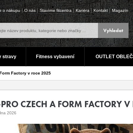
e o nákupu
O nás
Stavíme fitcentra
Kariéra
Kontakt
Magazín
 stravy
Fitness vybavení
OUTLET OBLEČ
 Form Factory v roce 2025
T-PRO CZECH A FORM FACTORY V
dna 2026