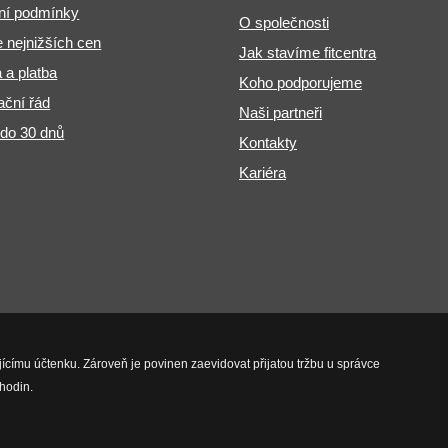
ní podmínky
O společnosti
 nejnižších cen
Jak stavíme fitcentra
 a platba
Koho podporujeme
ční řád
Naši partneři
 do 30 dnů
Kontakty
Kariéra
jícímu účtenku. Zároveň je povinen zaevidovat přijatou tržbu u správce
hodin.