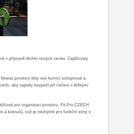
li v přípravě těchto nových center. Zajišťovaly
fitness prostory díky své tlumící schopnosti a
ech, aby zajistily bezpečí při cvičení s těžkými
klíčové pro organizaci prostoru. Fit-Pro CZECH
k a kotoučů, což je nezbytné pro funkční zóny v