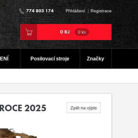
774 803 174
Přihlášení
Registrace
0 Kč
0 ks
ENÍ
Posilovací stroje
Značky
 ROCE 2025
Zpět na výpis