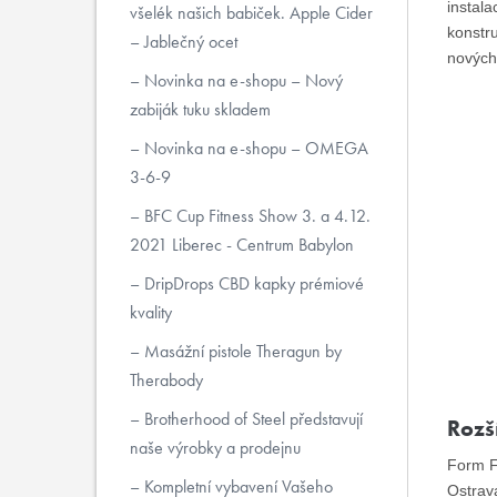
instal
všelék našich babiček. Apple Cider
konstru
– Jablečný ocet
nových 
Novinka na e-shopu – Nový
zabiják tuku skladem
Novinka na e-shopu – OMEGA
3-6-9
BFC Cup Fitness Show 3. a 4.12.
2021 Liberec - Centrum Babylon
DripDrops CBD kapky prémiové
kvality
Masážní pistole Theragun by
Therabody
Brotherhood of Steel představují
Rozš
naše výrobky a prodejnu
Form Fa
Kompletní vybavení Vašeho
Ostrav