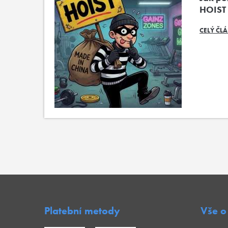
HOIST
CELÝ ČL
Platební metody
Vše o