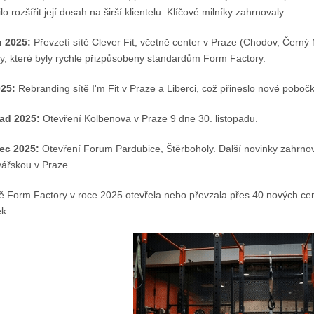
o rozšířit její dosah na širší klientelu. Klíčové milníky zahrnovaly:
 2025:
Převzetí sítě Clever Fit, včetně center v Praze (Chodov, Černý 
ry, které byly rychle přizpůsobeny standardům Form Factory.
025:
Rebranding sítě I'm Fit v Praze a Liberci, což přineslo nové pobočky
ad 2025:
Otevření Kolbenova v Praze 9 dne 30. listopadu.
ec 2025:
Otevření Forum Pardubice, Štěrboholy. Další novinky zahrnov
ářskou v Praze.
 Form Factory v roce 2025 otevřela nebo převzala přes 40 nových cente
k.