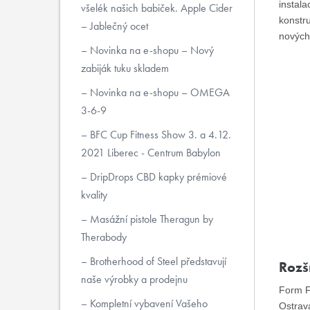
instal
všelék našich babiček. Apple Cider
konstru
– Jablečný ocet
nových 
Novinka na e-shopu – Nový
zabiják tuku skladem
Novinka na e-shopu – OMEGA
3-6-9
BFC Cup Fitness Show 3. a 4.12.
2021 Liberec - Centrum Babylon
DripDrops CBD kapky prémiové
kvality
Masážní pistole Theragun by
Therabody
Brotherhood of Steel představují
Rozš
naše výrobky a prodejnu
Form Fa
Kompletní vybavení Vašeho
Ostrav