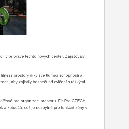
li v přípravě těchto nových center. Zajišťovaly
fitness prostory díky své tlumící schopnosti a
ech, aby zajistily bezpečí při cvičení s těžkými
klíčové pro organizaci prostoru. Fit-Pro CZECH
k a kotoučů, což je nezbytné pro funkční zóny v