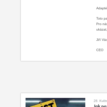
Adapté
Toto pa
Pro ná
ukázat,
Jiří Vá
CEO
28. Květ
Jak poz