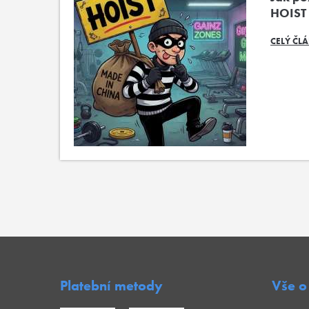
HOIST
CELÝ ČL
Platební metody
Vše o