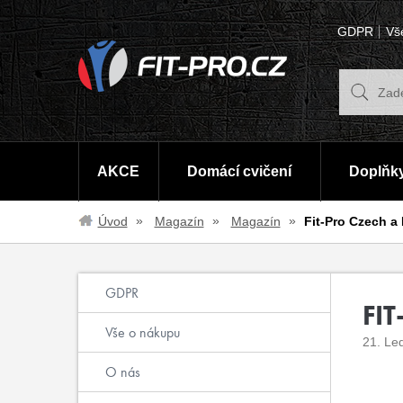
GDPR
Vš
AKCE
Domácí cvičení
Doplňky
Úvod
Magazín
Magazín
Fit-Pro Czech a
GDPR
FI
Vše o nákupu
21. Le
O nás