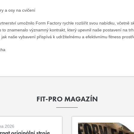
ry a osy na cvičení
rtnerství umožnilo Form Factory rychle rozšířit svou nabídku, včetně s
s to znamenalo významný kontrakt, který upevnil naše postavení na t
 jak naše vybavení přispívá k udržitelnému a efektivnímu fitness prostř
cha
FIT-PRO MAGAZÍN
na 2026
nat originální stroje