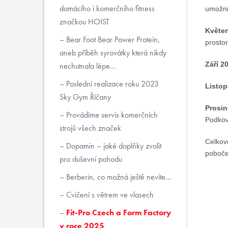
domácího i komerčního fitness
umožnil
značkou HOIST
Květen
Bear Foot Bear Power Protein,
prosto
aneb příběh syrovátky která nikdy
Září 2
nechutnala lépe...
Poslední realizace roku 2023
Listop
Sky Gym Říčany
Prosin
Provádíme servis komerčních
Podkov
strojů všech značek
Celkově
Dopamin – jaké doplňky zvolit
poboče
pro duševní pohodu
Berberin, co možná ještě nevíte...
Cvičení s větrem ve vlasech
Fit-Pro Czech a Form Factory
v roce 2025