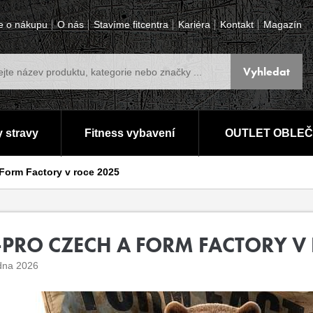
e o nákupu
O nás
Stavíme fitcentra
Kariéra
Kontakt
Magazín
 stravy
Fitness vybavení
OUTLET OBLEČ
 Form Factory v roce 2025
T-PRO CZECH A FORM FACTORY V
dna 2026