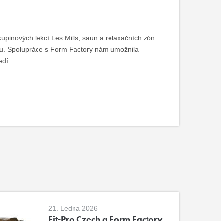
kupinových lekcí Les Mills, saun a relaxačních zón.
rhu. Spolupráce s Form Factory nám umožnila
edí.
21. Ledna 2026
Fit-Pro Czech a Form Factory