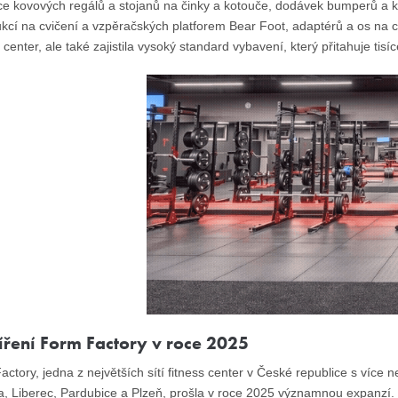
ace kovových regálů a stojanů na činky a kotouče, dodávek bumperů a k
kcí na cvičení a vzpěračských platforem Bear Foot, adaptérů a os na cv
center, ale také zajistila vysoký standard vybavení, který přitahuje tisí
íření Form Factory v roce 2025
ctory, jedna z největších sítí fitness center v České republice s více
a, Liberec, Pardubice a Plzeň, prošla v roce 2025 významnou expanzí.