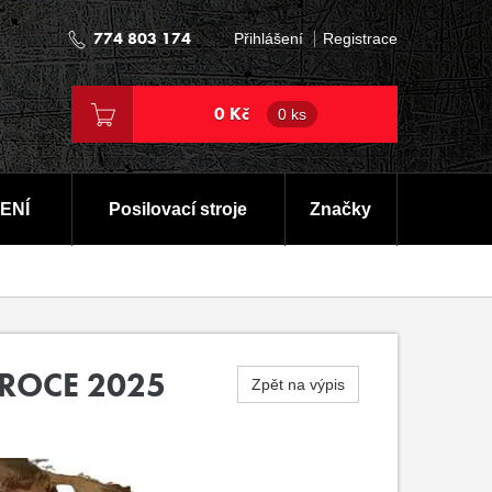
774 803 174
Přihlášení
Registrace
0 Kč
0 ks
ENÍ
Posilovací stroje
Značky
 ROCE 2025
Zpět na výpis