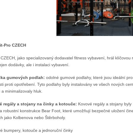
it-Pro CZECH
 CZECH, jako specializovaný dodavatel fitness vybavení, hrál klíčovou ro
jen dodávky, ale i instalaci vybavení.
dka gumových podlah:
odolné gumové podlahy, které jsou ideální pro 
ti proti opotřebení. Tyto podlahy byly instalovány ve všech nových centr
a minimalizovaly hluk.
 regály a stojany na činky a kotouče:
Kovové regály a stojany byly 
a robustní konstrukce Bear Foot, které umožňují bezpečné uložení čine
ch jako Kolbenova nebo Štěrboholy.
 bumpery, kotouče a jednoruční činky