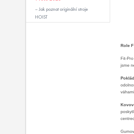
Jak poznat originální stroje
HOIST
Role F
Fit-Pro
jsme ne
Poklá
odolnos
váhami 
Kovové
poskytl
centre
Gumové