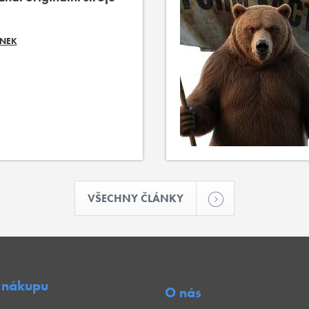
ÁNEK
VŠECHNY ČLÁNKY
 nákupu
O nás