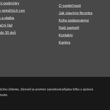
ní podmínky
O společnosti
 nejnižších cen
Jak stavíme fitcentra
 a platba
Koho podporujeme
ční řád
Naši partneři
 do 30 dnů
Kontakty
Kariéra
jícímu účtenku. Zároveň je povinen zaevidovat přijatou tržbu u správce
hodin.