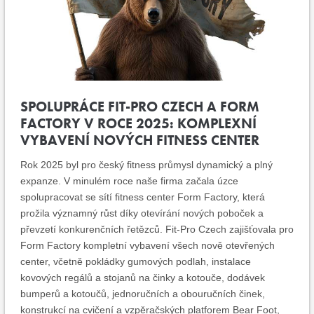
SPOLUPRÁCE FIT-PRO CZECH A FORM
FACTORY V ROCE 2025: KOMPLEXNÍ
VYBAVENÍ NOVÝCH FITNESS CENTER
Rok 2025 byl pro český fitness průmysl dynamický a plný
expanze. V minulém roce naše firma začala úzce
spolupracovat se sítí fitness center Form Factory, která
prožila významný růst díky otevírání nových poboček a
převzetí konkurenčních řetězců. Fit-Pro Czech zajišťovala pro
Form Factory kompletní vybavení všech nově otevřených
center, včetně pokládky gumových podlah, instalace
kovových regálů a stojanů na činky a kotouče, dodávek
bumperů a kotoučů, jednoručních a obouručních činek,
konstrukcí na cvičení a vzpěračských platforem Bear Foot,