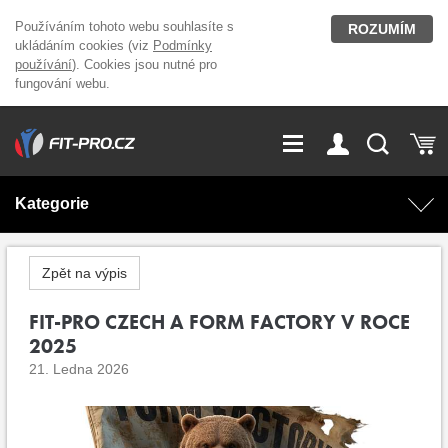
Používáním tohoto webu souhlasíte s
ROZUMÍM
ukládáním cookies (viz
Podmínky
používání
). Cookies jsou nutné pro
fungování webu.
GDPR
Vše o nákupu
Přihlášení
Registrace
Kategorie
O nás
Stavíme fitcentra
AKCE
Domácí cvičení
Zpět na výpis
Kariéra
Kontakt
Doplňky stravy
FIT-PRO CZECH A FORM FACTORY V ROCE
Fitness vybavení
2025
Magazín
21. Ledna 2026
OUTLET OBLEČENÍ
Posilovací stroje
Značky