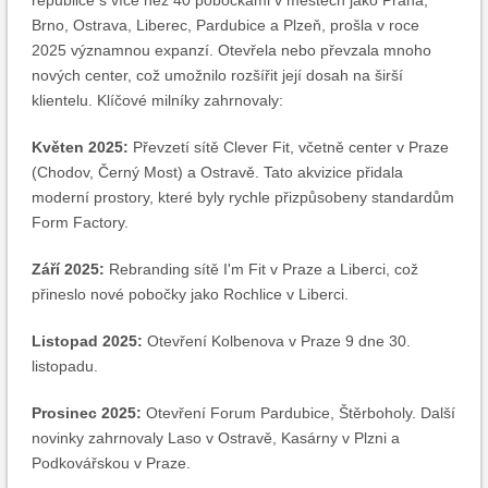
republice s více než 40 pobočkami v městech jako Praha,
Brno, Ostrava, Liberec, Pardubice a Plzeň, prošla v roce
2025 významnou expanzí. Otevřela nebo převzala mnoho
nových center, což umožnilo rozšířit její dosah na širší
klientelu. Klíčové milníky zahrnovaly:
Květen 2025:
Převzetí sítě Clever Fit, včetně center v Praze
(Chodov, Černý Most) a Ostravě. Tato akvizice přidala
moderní prostory, které byly rychle přizpůsobeny standardům
Form Factory.
Září 2025:
Rebranding sítě I'm Fit v Praze a Liberci, což
přineslo nové pobočky jako Rochlice v Liberci.
Listopad 2025:
Otevření Kolbenova v Praze 9 dne 30.
listopadu.
Prosinec 2025:
Otevření Forum Pardubice, Štěrboholy. Další
novinky zahrnovaly Laso v Ostravě, Kasárny v Plzni a
Podkovářskou v Praze.