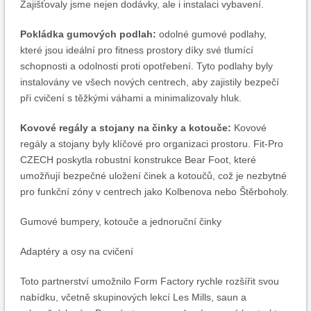
Zajišťovaly jsme nejen dodávky, ale i instalaci vybavení.
Pokládka gumových podlah:
odolné gumové podlahy,
které jsou ideální pro fitness prostory díky své tlumící
schopnosti a odolnosti proti opotřebení. Tyto podlahy byly
instalovány ve všech nových centrech, aby zajistily bezpečí
při cvičení s těžkými váhami a minimalizovaly hluk.
Kovové regály a stojany na činky a kotouče:
Kovové
regály a stojany byly klíčové pro organizaci prostoru. Fit-Pro
CZECH poskytla robustní konstrukce Bear Foot, které
umožňují bezpečné uložení činek a kotoučů, což je nezbytné
pro funkční zóny v centrech jako Kolbenova nebo Štěrboholy.
Gumové bumpery, kotouče a jednoruční činky
Adaptéry a osy na cvičení
Toto partnerství umožnilo Form Factory rychle rozšířit svou
nabídku, včetně skupinových lekcí Les Mills, saun a