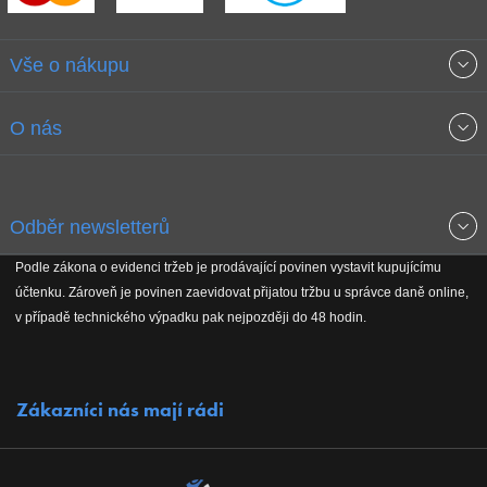
Vše o nákupu
Obchodní podmínky
O nás
Garance nejnižších cen
O společnosti
Odběr newsletterů
Doprava a platba
Jak stavíme fitcentra
Podle zákona o evidenci tržeb je prodávající povinen vystavit kupujícímu
Získejte přehled o novinkách, slevách, akčním zboží a upozornění
účtenku. Zároveň je povinen zaevidovat přijatou tržbu u správce daně online,
Reklamační řád
Koho podporujeme
na nové články v magazínu!
v případě technického výpadku pak nejpozději do 48 hodin.
Vrácení do 30 dnů
Naši partneři
Zákazníci nás mají rádi
Kontakty
Kariéra