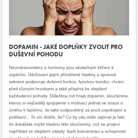
DOPAMIN - JAKÉ DOPLŇKY ZVOLIT PRO
DUŠEVNÍ POHODU
Neurotransmitery a hormony jsou skutečným klíčem k
úspěchu. Udržování jejich přiměřené hladiny a správné
sekrece podporuje duševní funkce, fyzickou kondici, chrání
před různými hrozbami a také přispívá ke zlepšení
každodenní pohody. Důležitou roli hraje dopamin, sloučenina,
kterou si nejčastěji spojujeme s motivací jednat ve snaze o
změnu k lepšímu. Je také zodpovědný za pocit uspokojení a
potěšení... To zní dobře, že? Co by vás mělo zajímat je fakt,
že dokážete zvýšit hladinu této sloučeniny, což se projeví
například ve zlepšení nálady, lepší koncentraci a schopnosti