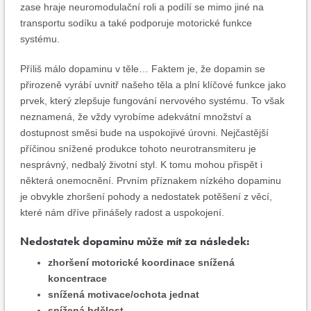
zase hraje neuromodulační roli a podílí se mimo jiné na
transportu sodíku a také podporuje motorické funkce
systému.
Příliš málo dopaminu v těle… Faktem je, že dopamin se
přirozeně vyrábí uvnitř našeho těla a plní klíčové funkce jako
prvek, který zlepšuje fungování nervového systému. To však
neznamená, že vždy vyrobíme adekvátní množství a
dostupnost směsi bude na uspokojivé úrovni. Nejčastější
příčinou snížené produkce tohoto neurotransmiteru je
nesprávný, nedbalý životní styl. K tomu mohou přispět i
některá onemocnění. Prvním příznakem nízkého dopaminu
je obvykle zhoršení pohody a nedostatek potěšení z věcí,
které nám dříve přinášely radost a uspokojení.
Nedostatek dopaminu může mít za následek:
zhoršení motorické koordinace snížená
koncentrace
snížená motivace/ochota jednat
snížená bdělost