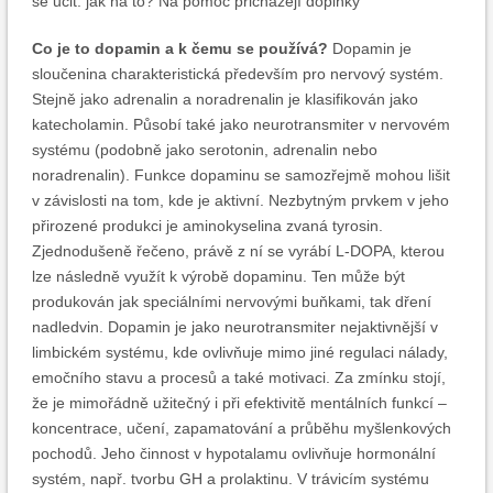
se učit. jak na to? Na pomoc přicházejí doplňky
Co je to dopamin a k čemu se používá?
Dopamin je
sloučenina charakteristická především pro nervový systém.
Stejně jako adrenalin a noradrenalin je klasifikován jako
katecholamin. Působí také jako neurotransmiter v nervovém
systému (podobně jako serotonin, adrenalin nebo
noradrenalin). Funkce dopaminu se samozřejmě mohou lišit
v závislosti na tom, kde je aktivní. Nezbytným prvkem v jeho
přirozené produkci je aminokyselina zvaná tyrosin.
Zjednodušeně řečeno, právě z ní se vyrábí L-DOPA, kterou
lze následně využít k výrobě dopaminu. Ten může být
produkován jak speciálními nervovými buňkami, tak dření
nadledvin. Dopamin je jako neurotransmiter nejaktivnější v
limbickém systému, kde ovlivňuje mimo jiné regulaci nálady,
emočního stavu a procesů a také motivaci. Za zmínku stojí,
že je mimořádně užitečný i při efektivitě mentálních funkcí –
koncentrace, učení, zapamatování a průběhu myšlenkových
pochodů. Jeho činnost v hypotalamu ovlivňuje hormonální
systém, např. tvorbu GH a prolaktinu. V trávicím systému