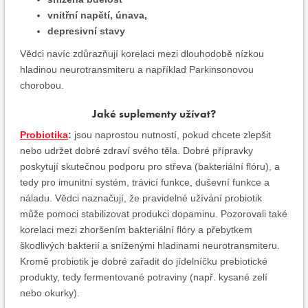
vnitřní napětí, únava,
depresivní stavy
Vědci navíc zdůrazňují korelaci mezi dlouhodobě nízkou
hladinou neurotransmiteru a například Parkinsonovou
chorobou.
Jaké suplementy užívat?
Probiotika
:
jsou naprostou nutností, pokud chcete zlepšit
nebo udržet dobré zdraví svého těla. Dobré přípravky
poskytují skutečnou podporu pro střeva (bakteriální flóru), a
tedy pro imunitní systém, trávicí funkce, duševní funkce a
náladu. Vědci naznačují, že pravidelné užívání probiotik
může pomoci stabilizovat produkci dopaminu. Pozorovali také
korelaci mezi zhoršením bakteriální flóry a přebytkem
škodlivých bakterií a sníženými hladinami neurotransmiteru.
Kromě probiotik je dobré zařadit do jídelníčku prebiotické
produkty, tedy fermentované potraviny (např. kysané zelí
nebo okurky).