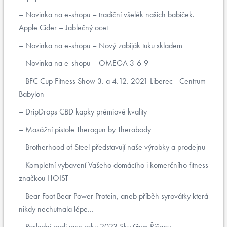
Novinka na e-shopu – tradiční všelék našich babiček.
Apple Cider – Jablečný ocet
Novinka na e-shopu – Nový zabiják tuku skladem
Novinka na e-shopu – OMEGA 3-6-9
BFC Cup Fitness Show 3. a 4.12. 2021 Liberec - Centrum
Babylon
DripDrops CBD kapky prémiové kvality
Masážní pistole Theragun by Therabody
Brotherhood of Steel představují naše výrobky a prodejnu
Kompletní vybavení Vašeho domácího i komerčního fitness
značkou HOIST
Bear Foot Bear Power Protein, aneb příběh syrovátky která
nikdy nechutnala lépe...
Poslední realizace roku 2023 Sky Gym Říčany