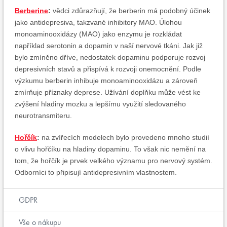
Berberine
:
vědci zdůrazňují, že berberin má podobný účinek
jako antidepresiva, takzvané inhibitory MAO. Úlohou
monoaminooxidázy (MAO) jako enzymu je rozkládat
například serotonin a dopamin v naší nervové tkáni. Jak již
bylo zmíněno dříve, nedostatek dopaminu podporuje rozvoj
depresivních stavů a ​​přispívá k rozvoji onemocnění. Podle
výzkumu berberin inhibuje monoaminooxidázu a zároveň
zmírňuje příznaky deprese. Užívání doplňku může vést ke
zvýšení hladiny mozku a lepšímu využití sledovaného
neurotransmiteru.
Hořčík
:
na zvířecích modelech bylo provedeno mnoho studií
o vlivu hořčíku na hladiny dopaminu. To však nic nemění na
tom, že hořčík je prvek velkého významu pro nervový systém.
Odborníci to připisují antidepresivním vlastnostem.
GDPR
Vše o nákupu