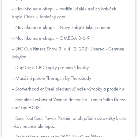
Novinka na e-shopu – tradiční všelék našich babiček.
Apple Cider – Jablečný ocet
Novinka na e-shopu – Nový zabiják tuku skladem
Novinka na e-shopu – OMEGA 3-6-9
BFC Cup Fitness Show 3. a 4.12. 2021 Liberec - Centrum
Babylon
DripDrops CBD kapky prémiové kvality
Masážní pistole Theragun by Therabody
Brotherhood of Steel představují naše výrobky a prodejnu
Kompletní vybavení Vašeho domácího i komerčního fitness
značkou HOIST
Bear Foot Bear Power Protein, aneb příběh syrovátky která
nikdy nechutnala lépe...
Poslední realizace roku 2023 Sky Gym Říčany