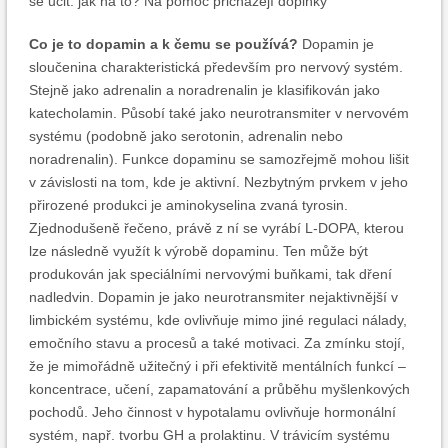
se učit. jak na to? Na pomoc přicházejí doplňky
Co je to dopamin a k čemu se používá?
Dopamin je
sloučenina charakteristická především pro nervový systém.
Stejně jako adrenalin a noradrenalin je klasifikován jako
katecholamin. Působí také jako neurotransmiter v nervovém
systému (podobně jako serotonin, adrenalin nebo
noradrenalin). Funkce dopaminu se samozřejmě mohou lišit
v závislosti na tom, kde je aktivní. Nezbytným prvkem v jeho
přirozené produkci je aminokyselina zvaná tyrosin.
Zjednodušeně řečeno, právě z ní se vyrábí L-DOPA, kterou
lze následně využít k výrobě dopaminu. Ten může být
produkován jak speciálními nervovými buňkami, tak dření
nadledvin. Dopamin je jako neurotransmiter nejaktivnější v
limbickém systému, kde ovlivňuje mimo jiné regulaci nálady,
emočního stavu a procesů a také motivaci. Za zmínku stojí,
že je mimořádně užitečný i při efektivitě mentálních funkcí –
koncentrace, učení, zapamatování a průběhu myšlenkových
pochodů. Jeho činnost v hypotalamu ovlivňuje hormonální
systém, např. tvorbu GH a prolaktinu. V trávicím systému