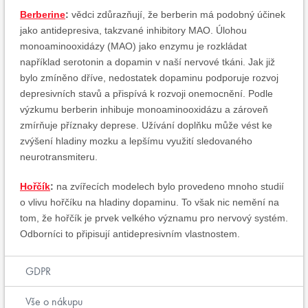
Berberine
:
vědci zdůrazňují, že berberin má podobný účinek
jako antidepresiva, takzvané inhibitory MAO. Úlohou
monoaminooxidázy (MAO) jako enzymu je rozkládat
například serotonin a dopamin v naší nervové tkáni. Jak již
bylo zmíněno dříve, nedostatek dopaminu podporuje rozvoj
depresivních stavů a ​​přispívá k rozvoji onemocnění. Podle
výzkumu berberin inhibuje monoaminooxidázu a zároveň
zmírňuje příznaky deprese. Užívání doplňku může vést ke
zvýšení hladiny mozku a lepšímu využití sledovaného
neurotransmiteru.
Hořčík
:
na zvířecích modelech bylo provedeno mnoho studií
o vlivu hořčíku na hladiny dopaminu. To však nic nemění na
tom, že hořčík je prvek velkého významu pro nervový systém.
Odborníci to připisují antidepresivním vlastnostem.
GDPR
Vše o nákupu