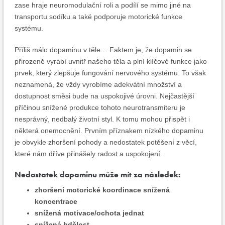
zase hraje neuromodulační roli a podílí se mimo jiné na
transportu sodíku a také podporuje motorické funkce
systému.
Příliš málo dopaminu v těle… Faktem je, že dopamin se
přirozeně vyrábí uvnitř našeho těla a plní klíčové funkce jako
prvek, který zlepšuje fungování nervového systému. To však
neznamená, že vždy vyrobíme adekvátní množství a
dostupnost směsi bude na uspokojivé úrovni. Nejčastější
příčinou snížené produkce tohoto neurotransmiteru je
nesprávný, nedbalý životní styl. K tomu mohou přispět i
některá onemocnění. Prvním příznakem nízkého dopaminu
je obvykle zhoršení pohody a nedostatek potěšení z věcí,
které nám dříve přinášely radost a uspokojení.
Nedostatek dopaminu může mít za následek:
zhoršení motorické koordinace snížená
koncentrace
snížená motivace/ochota jednat
snížená bdělost