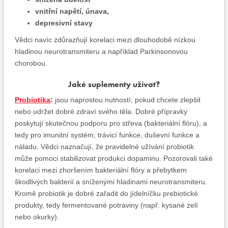
vnitřní napětí, únava,
depresivní stavy
Vědci navíc zdůrazňují korelaci mezi dlouhodobě nízkou
hladinou neurotransmiteru a například Parkinsonovou
chorobou.
Jaké suplementy užívat?
Probiotika
:
jsou naprostou nutností, pokud chcete zlepšit
nebo udržet dobré zdraví svého těla. Dobré přípravky
poskytují skutečnou podporu pro střeva (bakteriální flóru), a
tedy pro imunitní systém, trávicí funkce, duševní funkce a
náladu. Vědci naznačují, že pravidelné užívání probiotik
může pomoci stabilizovat produkci dopaminu. Pozorovali také
korelaci mezi zhoršením bakteriální flóry a přebytkem
škodlivých bakterií a sníženými hladinami neurotransmiteru.
Kromě probiotik je dobré zařadit do jídelníčku prebiotické
produkty, tedy fermentované potraviny (např. kysané zelí
nebo okurky).