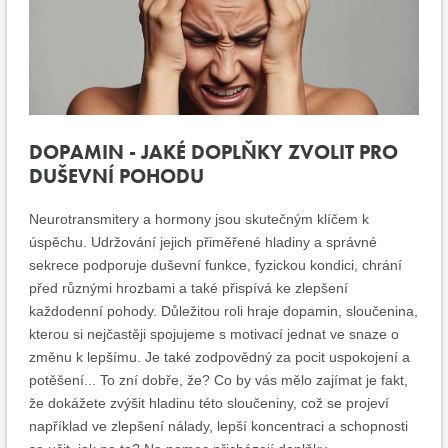
DOPAMIN - JAKÉ DOPLŇKY ZVOLIT PRO
DUŠEVNÍ POHODU
Neurotransmitery a hormony jsou skutečným klíčem k
úspěchu. Udržování jejich přiměřené hladiny a správné
sekrece podporuje duševní funkce, fyzickou kondici, chrání
před různými hrozbami a také přispívá ke zlepšení
každodenní pohody. Důležitou roli hraje dopamin, sloučenina,
kterou si nejčastěji spojujeme s motivací jednat ve snaze o
změnu k lepšímu. Je také zodpovědný za pocit uspokojení a
potěšení... To zní dobře, že? Co by vás mělo zajímat je fakt,
že dokážete zvýšit hladinu této sloučeniny, což se projeví
například ve zlepšení nálady, lepší koncentraci a schopnosti