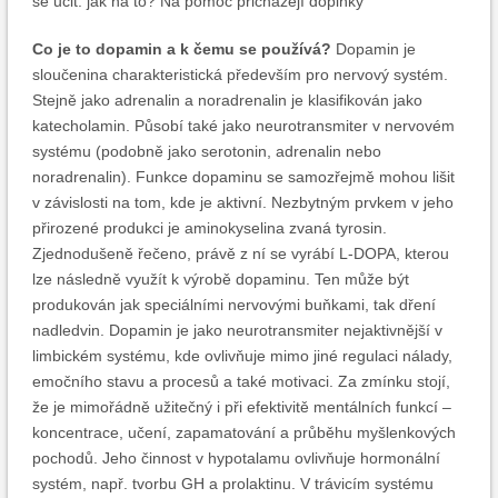
se učit. jak na to? Na pomoc přicházejí doplňky
Co je to dopamin a k čemu se používá?
Dopamin je
sloučenina charakteristická především pro nervový systém.
Stejně jako adrenalin a noradrenalin je klasifikován jako
katecholamin. Působí také jako neurotransmiter v nervovém
systému (podobně jako serotonin, adrenalin nebo
noradrenalin). Funkce dopaminu se samozřejmě mohou lišit
v závislosti na tom, kde je aktivní. Nezbytným prvkem v jeho
přirozené produkci je aminokyselina zvaná tyrosin.
Zjednodušeně řečeno, právě z ní se vyrábí L-DOPA, kterou
lze následně využít k výrobě dopaminu. Ten může být
produkován jak speciálními nervovými buňkami, tak dření
nadledvin. Dopamin je jako neurotransmiter nejaktivnější v
limbickém systému, kde ovlivňuje mimo jiné regulaci nálady,
emočního stavu a procesů a také motivaci. Za zmínku stojí,
že je mimořádně užitečný i při efektivitě mentálních funkcí –
koncentrace, učení, zapamatování a průběhu myšlenkových
pochodů. Jeho činnost v hypotalamu ovlivňuje hormonální
systém, např. tvorbu GH a prolaktinu. V trávicím systému