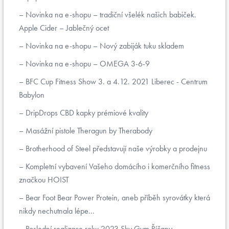
Novinka na e-shopu – tradiční všelék našich babiček.
Apple Cider – Jablečný ocet
Novinka na e-shopu – Nový zabiják tuku skladem
Novinka na e-shopu – OMEGA 3-6-9
BFC Cup Fitness Show 3. a 4.12. 2021 Liberec - Centrum
Babylon
DripDrops CBD kapky prémiové kvality
Masážní pistole Theragun by Therabody
Brotherhood of Steel představují naše výrobky a prodejnu
Kompletní vybavení Vašeho domácího i komerčního fitness
značkou HOIST
Bear Foot Bear Power Protein, aneb příběh syrovátky která
nikdy nechutnala lépe...
Poslední realizace roku 2023 Sky Gym Říčany