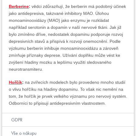
Berberine
:
vědci zdůrazňují, že berberin má podobný účinek
jako antidepresiva, takzvané inhibitory MAO. Úlohou
monoaminooxidázy (MAO) jako enzymu je rozkládat
například serotonin a dopamin v naší nervové tkáni. Jak již
bylo zmíněno dříve, nedostatek dopaminu podporuje rozvoj
depresivních stavů a ​​přispívá k rozvoji onemocnění. Podle
výzkumu berberin inhibuje monoaminooxidázu a zároveň
zmírňuje příznaky deprese. Užívání doplňku může vést ke
zvýšení hladiny mozku a lepšímu využití sledovaného
neurotransmiteru.
Hořčík
:
na zvířecích modelech bylo provedeno mnoho studií
o vlivu hořčíku na hladiny dopaminu. To však nic nemění na
tom, že hořčík je prvek velkého významu pro nervový systém.
Odborníci to připisují antidepresivním vlastnostem.
GDPR
Vše o nákupu