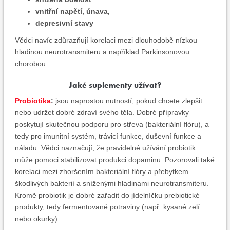
vnitřní napětí, únava,
depresivní stavy
Vědci navíc zdůrazňují korelaci mezi dlouhodobě nízkou
hladinou neurotransmiteru a například Parkinsonovou
chorobou.
Jaké suplementy užívat?
Probiotika
:
jsou naprostou nutností, pokud chcete zlepšit
nebo udržet dobré zdraví svého těla. Dobré přípravky
poskytují skutečnou podporu pro střeva (bakteriální flóru), a
tedy pro imunitní systém, trávicí funkce, duševní funkce a
náladu. Vědci naznačují, že pravidelné užívání probiotik
může pomoci stabilizovat produkci dopaminu. Pozorovali také
korelaci mezi zhoršením bakteriální flóry a přebytkem
škodlivých bakterií a sníženými hladinami neurotransmiteru.
Kromě probiotik je dobré zařadit do jídelníčku prebiotické
produkty, tedy fermentované potraviny (např. kysané zelí
nebo okurky).