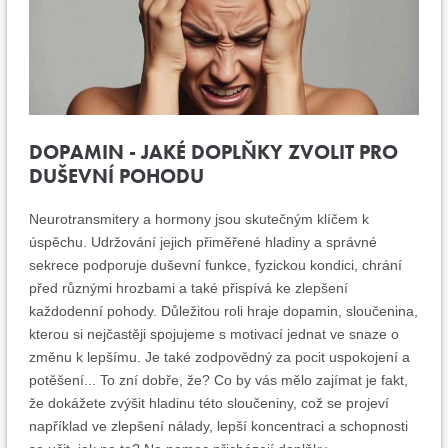
DOPAMIN - JAKÉ DOPLŇKY ZVOLIT PRO
DUŠEVNÍ POHODU
Neurotransmitery a hormony jsou skutečným klíčem k
úspěchu. Udržování jejich přiměřené hladiny a správné
sekrece podporuje duševní funkce, fyzickou kondici, chrání
před různými hrozbami a také přispívá ke zlepšení
každodenní pohody. Důležitou roli hraje dopamin, sloučenina,
kterou si nejčastěji spojujeme s motivací jednat ve snaze o
změnu k lepšímu. Je také zodpovědný za pocit uspokojení a
potěšení... To zní dobře, že? Co by vás mělo zajímat je fakt,
že dokážete zvýšit hladinu této sloučeniny, což se projeví
například ve zlepšení nálady, lepší koncentraci a schopnosti