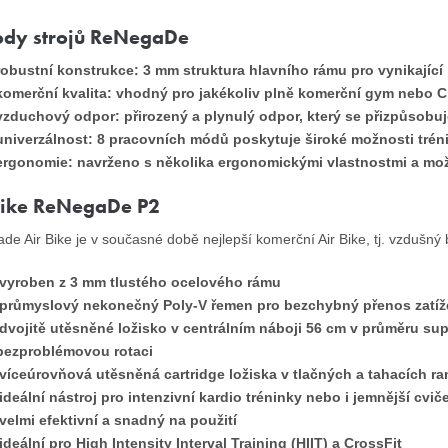
dy strojů ReNegaDe
robustní konstrukce: 3 mm struktura hlavního rámu pro vynikající
komerční kvalita: vhodný pro jakékoliv plně komerční gym nebo C
vzduchový odpor: přirozený a plynulý odpor, který se přizpůsobuje
univerzálnost: 8 pracovních módů poskytuje široké možnosti trén
ergonomie: navrženo s několika ergonomickými vlastnostmi a možn
Bike ReNegaDe P2
e Air Bike je v současné době nejlepší komerční Air Bike, tj. vzdušný bi
vyroben z 3 mm tlustého ocelového rámu
průmyslový nekonečný Poly-V řemen pro bezchybný přenos zatíže
dvojitě utěsněné ložisko v centrálním náboji 56 cm v průměru su
bezproblémovou rotaci
víceúrovňová utěsněná cartridge ložiska v tlačných a tahacích r
ideální nástroj pro intenzivní kardio tréninky nebo i jemnější cviče
velmi efektivní a snadný na použití
ideální pro High Intensity Interval Training (HIIT) a CrossFit