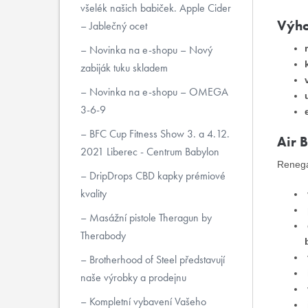
všelék našich babiček. Apple Cider
Výho
– Jablečný ocet
Novinka na e-shopu – Nový
zabiják tuku skladem
Novinka na e-shopu – OMEGA
3-6-9
BFC Cup Fitness Show 3. a 4.12.
Air 
2021 Liberec - Centrum Babylon
Renegad
DripDrops CBD kapky prémiové
kvality
Masážní pistole Theragun by
Therabody
Brotherhood of Steel představují
naše výrobky a prodejnu
Kompletní vybavení Vašeho