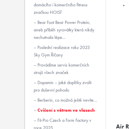
domácího i komerčního fitness
značkou HOIST
Bear Foot Bear Power Protein,
aneb příběh syrovátky která nikdy
nechutnala lépe...
Poslední realizace roku 2023
Sky Gym Říčany
Provádíme servis komerčních
strojů všech značek
Dopamin – jaké doplňky zvolit
pro duševní pohodu
Berberin, co možná ještě nevíte...
Cvičení s větrem ve vlasech
Fit-Pro Czech a Form Factory v
Air 
roce 2025