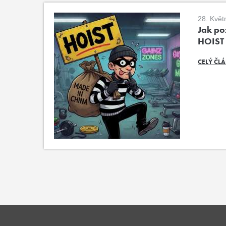
28. Květ
Jak poz
HOIST
CELÝ ČL