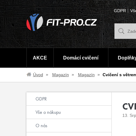
GDPR
Vš
AKCE
Domácí cvičení
Doplňky
Úvod
Magazín
Magazín
Cvičení s větre
GDPR
CV
Vše o nákupu
13. Sr
O nás