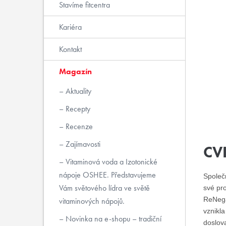
Stavíme fitcentra
Kariéra
Kontakt
Magazín
Aktuality
Recepty
Recenze
Zajímavosti
CV
Vitaminová voda a Izotonické
nápoje OSHEE. Představujeme
Společ
Vám světového lídra ve světě
své pro
ReNega
vitaminových nápojů.
vznikla
Novinka na e-shopu – tradiční
doslova