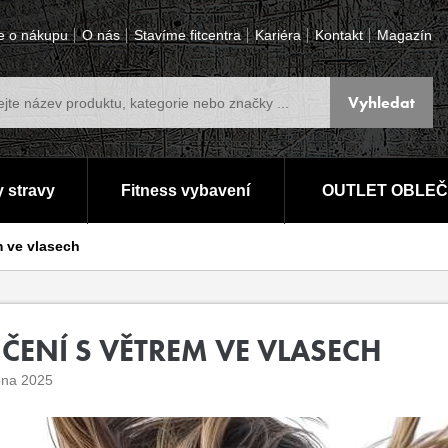
e o nákupu
O nás
Stavíme fitcentra
Kariéra
Kontakt
Magazín
 stravy
Fitness vybavení
OUTLET OBLEČ
m ve vlasech
IČENÍ S VĚTREM VE VLASECH
pna 2025