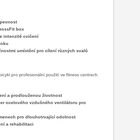
 pevnost
rossFit box
 intenzitě cvičení
inku
ostmi umístění pro cílení různých svalů
cykl pro profesionální použití ve fitness centrech.
ní a prodlouženou životnost
per ocelového vzdušného ventilátoru pro
amenech pro dlouhotrvající odolnost
ní a rehabilitaci