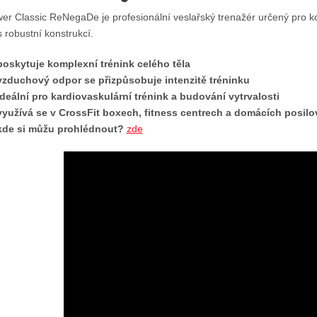
wer Classic ReNegaDe je profesionální veslařský trenažér určený pro k
 robustní konstrukcí.
poskytuje komplexní trénink celého těla
vzduchový odpor se přizpůsobuje intenzitě tréninku
ideální pro kardiovaskulární trénink a budování vytrvalosti
využívá se v CrossFit boxech, fitness centrech a domácích posil
kde si můžu prohlédnout?
zde