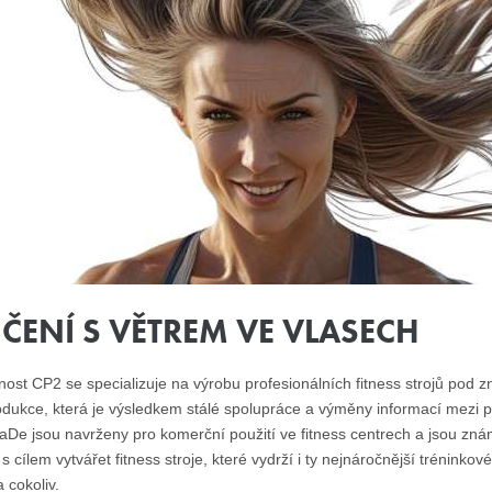
IČENÍ S VĚTREM VE VLASECH
nost CP2 se specializuje na výrobu profesionálních fitness strojů pod
dukce, která je výsledkem stálé spolupráce a výměny informací mezi pr
De jsou navrženy pro komerční použití ve fitness centrech a jsou znám
 s cílem vytvářet fitness stroje, které vydrží i ty nejnáročnější trénink
 cokoliv.