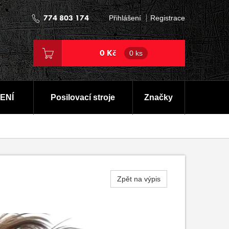
774 803 174
Přihlášení
Registrace
0 Kč
0 ks
ENÍ
Posilovací stroje
Značky
Zpět na výpis