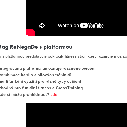
Mag ReNegaDe s platformou
 s platformou představuje pokročilý fitness stroj, který rozšiřuje možnos
integrovaná platforma umožňuje rozšířené cvičení
kombinace kardio a silových tréninků
multifunkční využití pro různé typy cvičení
vhodný pro funkční fitness a CrossTraining
kde si můžu prohlédnout?
zde