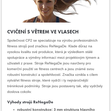
CVIČENÍ S VĚTREM VE VLASECH
Společnost CP2 se specializuje na výrobu profesionálních
fitness strojů pod značkou ReNegaDe. Klade důraz na
vysokou kvalitu své produkce, která je výsledkem stálé
spolupráce a výměny informací mezi projektovým týmem a
uživateli z praxe. Stroje ReNegaDe jsou navrženy pro
komerční použití ve fitness centrech a jsou známé svou
robustní konstrukcí a spolehlivostí. Značka vznikla s cílem
vytvářet fitness stroje, které vydrží i ty nejnáročnější
tréninkové podmínky. Stroje jsou postaveny tak, aby vydržely
doslova cokoliv.
Výhody strojů ReNegaDe
robustní konstrukce: 3 mm struktura hlavního