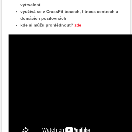
vytrvalosti
využívá se v CrossFit boxech, fitness centrech a
domácích posilovnách
kde si můžu prohlédnout?
zde