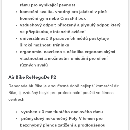
rámu pro vynikající pevnost
komerční kvalita: vhodný pro jakékoliv plně
komerční gym nebo CrossFit box
vzduchový odpor: přirozený a plynulý odpor, který
se přizpůsobuje intenzitě cvičení
univerzálnost: 8 pracovních módů poskytuje
široké možnosti tréninku
ergonomie: navrženo s několika ergonomickými
vlastnostmi a možnostmi umístění pro cílení
různých svalů
Air Bike ReNegaDe P2
Renegade Air Bike je v současné době nejlepší komerční Air
Bike, tj. vzdušný bicykl pro profesionální použití ve fitness
centrech.
vyroben z 3 mm tlustého ocelového rámu
průmyslový nekonečný Poly-V řemen pro
bezchybný přenos zatížení a prodlouženou