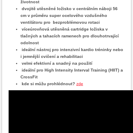
životnost
dvojitě utěsněné ložisko v centrálním náboji 56
cm v průměru super ocelového vzdušného
ventilátoru pro bezproblémovou rotaci
víceúrovňová utěsněná cartridge ložiska v
tlačných a tahacích ramenech pro dlouhotrvající
odolnost
ideální nástroj pro intenzivní kardio tréninky nebo
i jemnější cvičení a rehabilitaci
velmi efektivní a snadný na použití
ideální pro High Intensity Interval Training (HIIT) a
CrossFit
kde si můžu prohlédnout?
zde