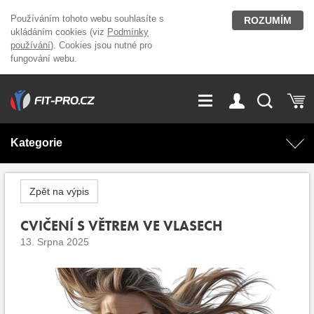
Používáním tohoto webu souhlasíte s
ROZUMÍM
ukládáním cookies (viz
Podmínky
používání
). Cookies jsou nutné pro
fungování webu.
GDPR
Vše o nákupu
Přihlášení
Registrace
Kategorie
O nás
Stavíme fitcentra
AKCE
Domácí cvičení
Zpět na výpis
Kariéra
Kontakt
Doplňky stravy
CVIČENÍ S VĚTREM VE VLASECH
Fitness vybavení
13. Srpna 2025
Magazín
OUTLET OBLEČENÍ
Posilovací stroje
Značky