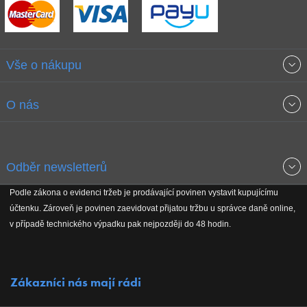
Vše o nákupu
Obchodní podmínky
O nás
Garance nejnižších cen
O společnosti
Odběr newsletterů
Doprava a platba
Jak stavíme fitcentra
Podle zákona o evidenci tržeb je prodávající povinen vystavit kupujícímu
Získejte přehled o novinkách, slevách, akčním zboží a upozornění
účtenku. Zároveň je povinen zaevidovat přijatou tržbu u správce daně online,
Reklamační řád
Koho podporujeme
na nové články v magazínu!
v případě technického výpadku pak nejpozději do 48 hodin.
Vrácení do 30 dnů
Naši partneři
Zákazníci nás mají rádi
Kontakty