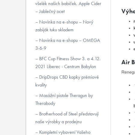
všelék našich babiček. Apple Cider
Výho
– Jablečný ocet
Novinka na e-shopu – Nový
zabiják tuku skladem
Novinka na e-shopu – OMEGA
3-6-9
BFC Cup Fitness Show 3. a 4.12.
Air 
2021 Liberec - Centrum Babylon
Renegad
DripDrops CBD kapky prémiové
kvality
Masážní pistole Theragun by
Therabody
Brotherhood of Steel představují
naše výrobky a prodejnu
Kompletní vybavení Vašeho