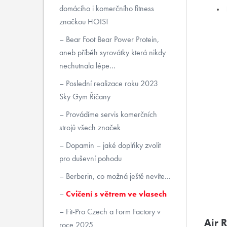
domácího i komerčního fitness
značkou HOIST
Bear Foot Bear Power Protein,
aneb příběh syrovátky která nikdy
nechutnala lépe...
Poslední realizace roku 2023
Sky Gym Říčany
Provádíme servis komerčních
strojů všech značek
Dopamin – jaké doplňky zvolit
pro duševní pohodu
Berberin, co možná ještě nevíte...
Cvičení s větrem ve vlasech
Fit-Pro Czech a Form Factory v
Air 
roce 2025