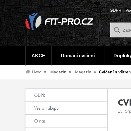
GDPR
Vš
AKCE
Domácí cvičení
Doplňky
Úvod
Magazín
Magazín
Cvičení s větre
GDPR
CV
Vše o nákupu
13. Sr
O nás