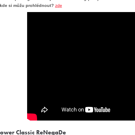
kde si můžu prohlédnout?
zde
Rower Classic ReNegaDe