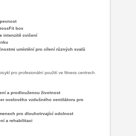
 pevnost
rossFit box
 intenzitě cvičení
inku
ostmi umístění pro cílení různých svalů
cykl pro profesionální použití ve fitness centrech.
ní a prodlouženou životnost
per ocelového vzdušného ventilátoru pro
amenech pro dlouhotrvající odolnost
ní a rehabilitaci