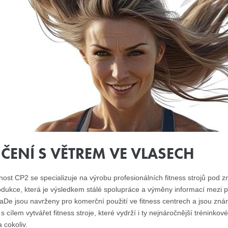
IČENÍ S VĚTREM VE VLASECH
nost CP2 se specializuje na výrobu profesionálních fitness strojů pod
dukce, která je výsledkem stálé spolupráce a výměny informací mezi pr
De jsou navrženy pro komerční použití ve fitness centrech a jsou znám
 s cílem vytvářet fitness stroje, které vydrží i ty nejnáročnější trénink
 cokoliv.