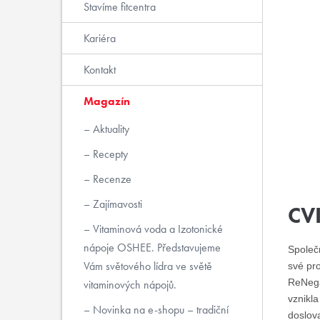
Stavíme fitcentra
Kariéra
Kontakt
Magazín
Aktuality
Recepty
Recenze
Zajímavosti
CV
Vitaminová voda a Izotonické
nápoje OSHEE. Představujeme
Společ
Vám světového lídra ve světě
své pro
ReNega
vitaminových nápojů.
vznikla
Novinka na e-shopu – tradiční
doslova