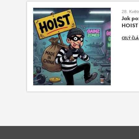
28. Květ
Jak poz
HOIST
CELÝ ČL