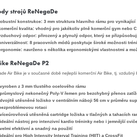
dy strojů ReNegaDe
robustní konstrukce: 3 mm struktura hlavního rámu pro vynikající
komerční kvalita: vhodný pro jakékoliv plně komerční gym nebo C
vzduchový odpor: přirozený a plynulý odpor, který se přizpůsobuje
univerzálnost: 8 pracovních módů poskytuje široké možnosti trén
ergonomie: navrženo s několika ergonomickými vlastnostmi a možn
Bike ReNegaDe P2
e Air Bike je v současné době nejlepší komerční Air Bike, tj. vzdušný bi
vyroben z 3 mm tlustého ocelového rámu
průmyslový nekonečný Poly-V řemen pro bezchybný přenos zatíže
dvojitě utěsněné ložisko v centrálním náboji 56 cm v průměru su
bezproblémovou rotaci
víceúrovňová utěsněná cartridge ložiska v tlačných a tahacích r
ideální nástroj pro intenzivní kardio tréninky nebo i jemnější cviče
velmi efektivní a snadný na použití
ideální pro High Intensity Interval Training (HIIT) a CrossFit