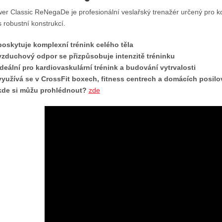
wer Classic ReNegaDe je profesionální veslařský trenažér určený pro k
 robustní konstrukcí.
poskytuje komplexní trénink celého těla
vzduchový odpor se přizpůsobuje intenzitě tréninku
ideální pro kardiovaskulární trénink a budování vytrvalosti
využívá se v CrossFit boxech, fitness centrech a domácích posil
kde si můžu prohlédnout?
zde