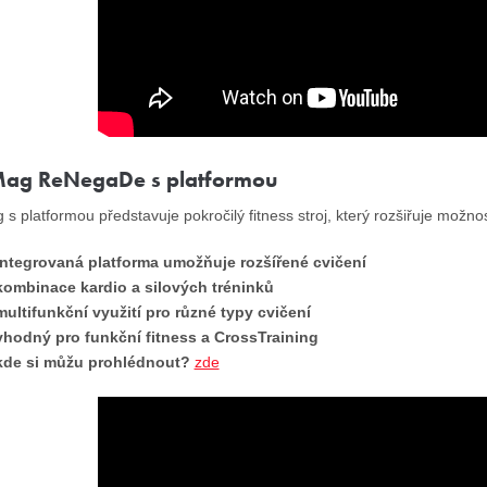
Mag ReNegaDe s platformou
 s platformou představuje pokročilý fitness stroj, který rozšiřuje možnos
integrovaná platforma umožňuje rozšířené cvičení
kombinace kardio a silových tréninků
multifunkční využití pro různé typy cvičení
vhodný pro funkční fitness a CrossTraining
kde si můžu prohlédnout?
zde