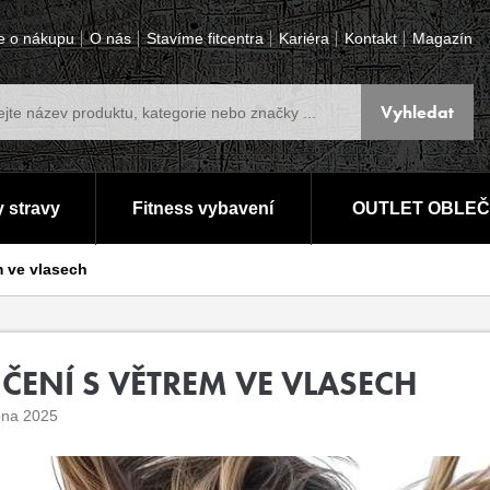
e o nákupu
O nás
Stavíme fitcentra
Kariéra
Kontakt
Magazín
 stravy
Fitness vybavení
OUTLET OBLEČ
m ve vlasech
IČENÍ S VĚTREM VE VLASECH
pna 2025