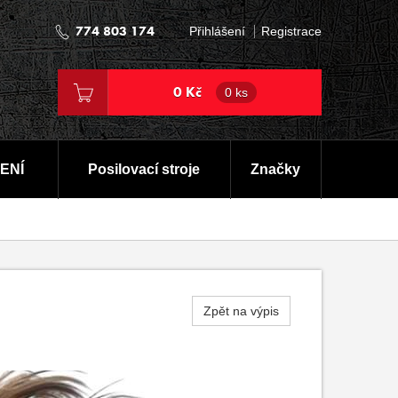
774 803 174
Přihlášení
Registrace
0 Kč
0 ks
ENÍ
Posilovací stroje
Značky
Zpět na výpis