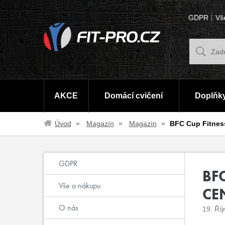
GDPR
Vš
AKCE
Domácí cvičení
Doplňky
Úvod
Magazín
Magazín
BFC Cup Fitness
GDPR
BFC
Vše o nákupu
CE
O nás
19. Ří