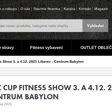
e o nákupu
O nás
Stavíme fitcentra
Kariéra
Kontakt
Magazín
 stravy
Fitness vybavení
OUTLET OBLEČ
 Show 3. a 4.12. 2021 Liberec - Centrum Babylon
 CUP FITNESS SHOW 3. A 4.12. 2
NTRUM BABYLON
jna 2021