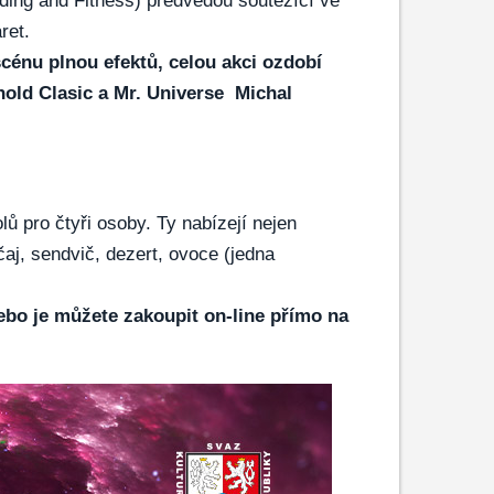
lding and Fitness) předvedou soutěžící ve
ret.
scénu plnou efektů, celou akci ozdobí
nold Clasic a Mr. Universe Michal
lů pro čtyři osoby. Ty nabízejí nejen
čaj, sendvič, dezert, ovoce (jedna
nebo je můžete zakoupit on-line přímo na