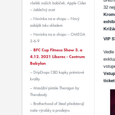
Březn
všelék našich babiček. Apple Cider
32 nej
– Jablečný ocet
Kromě
Novinka na e-shopu – Nový
exhib
zabiják tuku skladem
Križá
Novinka na e-shopu – OMEGA
VIP 
3-6-9
BFC Cup Fitness Show 3. a
Vedle 
4.12. 2021 Liberec - Centrum
exkluz
Babylon
vstupe
DripDrops CBD kapky prémiové
Vstup
kvality
ticke
Masážní pistole Theragun by
Therabody
Brotherhood of Steel představují
naše výrobky a prodejnu