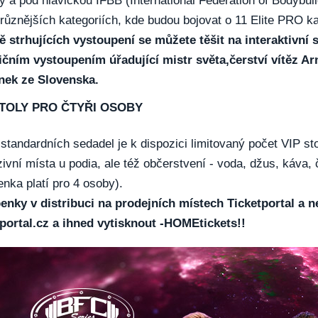
y a pod hlavičkou IFBB (International Federation of Bodybui
různějších kategoriích, kde budou bojovat o 11 Elite PRO ka
 strhujících vystoupení se můžete těšit na interaktivní 
ičním vystoupením úřadující mistr světa,čerství vítěz Ar
nek ze Slovenska.
STOLY PRO ČTYŘI OSOBY
standardních sedadel je k dispozici limitovaný počet VIP sto
ivní místa u podia, ale též občerstvení - voda, džus, káva, 
nka platí pro 4 osoby).
enky v distribuci na prodejních místech Ticketportal a 
tportal.cz a ihned vytisknout -HOMEtickets!!