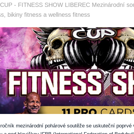
CUP - FITNESS SHOW LIBEREC Mezinárodní soutěž 
ss, bikiny fitness a wellness fitness
. ročník mezinárodní pohárové soutěže se uskuteční poprvé v