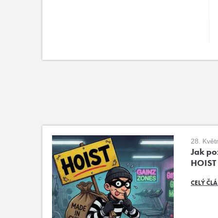
28. Květ
Jak poz
HOIST
CELÝ ČL