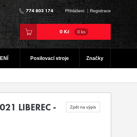
774 803 174
Přihlášení
Registrace
0 Kč
0 ks
ENÍ
Posilovací stroje
Značky
021 LIBEREC -
Zpět na výpis