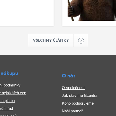
VŠECHNY ČLÁNKY
 nákupu
O nás
ní podmínky
O společnosti
 nejnižších cen
Jak stavíme fitcentra
 a platba
Koho podporujeme
ční řád
Naši partneři