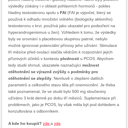
výsledky získány i v oblasti pohlavních hormonů - pokles
hladiny testosteronu spolu s
FAI
(FAI je výpočet, který se
používá k odhadu množství volného (biologicky aktivního)
testosteronu v krvi, používá jako ukazatel pro podezření na
hyperandrogenismus u žen). Vzhledem k tomu, že výsledky
byly ve srovnání s placebovou skupinou patrné, nebylo
možné ignorovat potenciální přínosy jeho užívání. Stimulace
tři měsíce před ovulací stačila vědcům k rozpoznání jejích
příznivých účinků v kontextu
plodnosti
u PCOS. Abychom
tedy studii shrnuli, ukazatele naznačující
možnost
otěhotnění se výrazně zvýšily
a
podmínky pro
otěhotnění se zlepšily
. Nemluvě o zlepšení dalších
parametrů a celkového stavu těla při onemocnění. Je třeba
také poznamenat, že ve studii bylo 500 mg sloučeniny
užíváno 3 krát denně po dobu tří měsíců. Suplementace při
problémech, jako je PCOS, by však měla být pod dohledem a
konzultována s odborníkem.
A kde ho koupit?
zde
a
zde