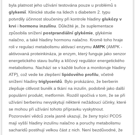
byla platnost jeho užívání testována pouze u problémů s
glykemií
. Klinické studie na lidech s diabetem 2. typu
potvrdily účinnost sloučeniny při kontrole hladiny
glukózy v
krvi
i
hormonu inzulínu
. Důležité je, že suplementace
způsobila snížení
postprandiální glykémie
, glykémie
nalačno, a také hladiny hormonu nalačno. Kromě toho hraje
roli v regulaci metabolismu aktivací enzymu
AMPK
(AMPK -
aktivovaná proteinkináza, je enzym, který funguje jako senzor
energetického stavu buňky a klíčový regulátor energetického
metabolismu. Nachází se v každé buňce a monitoruje hladiny
ATP), což vede ke zlepšení
lipidového profilu
, včetně
snížení hladiny
triglyceridů
. Bylo prokázáno, že berberin
zlepšuje citlivost buněk a tkání na inzulín, podobně jako další
populární produkt, metformin. Rozdíl spočívá v tom, že se při
užívání berberinu nevyskytují některé nežádoucí účinky, které
se mohou při užívání tohoto přípravku vyskytnout.
Pozorování vědců zcela jasně ukazují, že ženy trpící PCOS
mají vyšší hladiny inzulínu nalačno a poruchy metabolismu
sacharidů postihují velkou část z nich. Není bezdůvodné, že