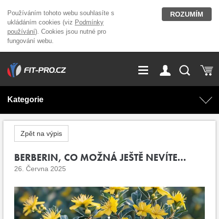
Používáním tohoto webu souhlasíte s
ROZUMÍM
ukládáním cookies (viz
Podmínky
používání
). Cookies jsou nutné pro
fungování webu.
GDPR
Vše o nákupu
Přihlášení
Registrace
Kategorie
O nás
Stavíme fitcentra
AKCE
Domácí cvičení
Zpět na výpis
Kariéra
Kontakt
Doplňky stravy
BERBERIN, CO MOŽNÁ JEŠTĚ NEVÍTE...
Fitness vybavení
26. Června 2025
Magazín
OUTLET OBLEČENÍ
Posilovací stroje
Značky