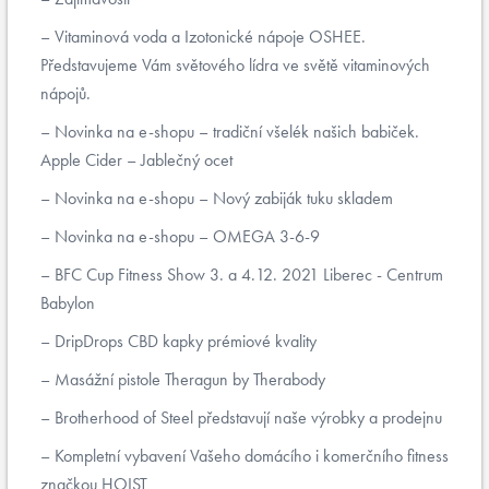
Vitaminová voda a Izotonické nápoje OSHEE.
Představujeme Vám světového lídra ve světě vitaminových
nápojů.
Novinka na e-shopu – tradiční všelék našich babiček.
Apple Cider – Jablečný ocet
Novinka na e-shopu – Nový zabiják tuku skladem
Novinka na e-shopu – OMEGA 3-6-9
BFC Cup Fitness Show 3. a 4.12. 2021 Liberec - Centrum
Babylon
DripDrops CBD kapky prémiové kvality
Masážní pistole Theragun by Therabody
Brotherhood of Steel představují naše výrobky a prodejnu
Kompletní vybavení Vašeho domácího i komerčního fitness
značkou HOIST