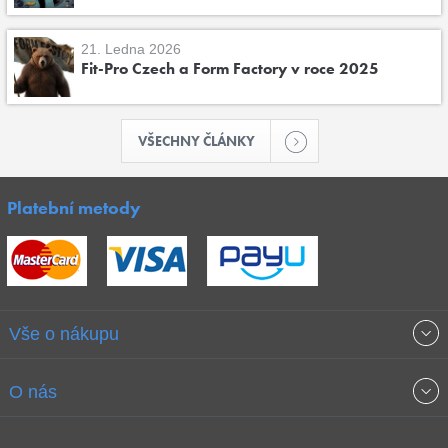
21. Ledna 2026
Fit-Pro Czech a Form Factory v roce 2025
VŠECHNY ČLÁNKY
Platební metody
Vše o nákupu
Obchodní podmínky
O nás
Garance nejnižších cen
O společnosti