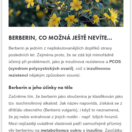
BERBERIN, CO MOŽNÁ JEŠTĚ NEVÍTE...
Berberin je jedním z nejdiskutovanějších doplňků stravy
posledních let. Zejména proto, že se zdá být mimořádně
účinný při problémech, jako je inzulínová rezistence a
PCOS
(syndrom polycystických ovarií)
, což s
inzulínovou
rezistencí
nějakým způsobem souvisí.
Berberin a jeho účinky na tělo
Začněme tím, že berberin jako sloučenina je klasifikován jako
tzv. isochinolinový alkaloid. Jak název napovídá, získává se z
dřišťálu obecného (Berberis vulgaris), i když to neznamená,
že jej nelze extrahovat z jiných rostlin - např. bílých hroznů.
Mezi nejčastěji uváděné vlastnosti patří samozřejmě příznivý
vliv berberinu na
metabolismus cukru
a
inzulínu
. Zpočátku