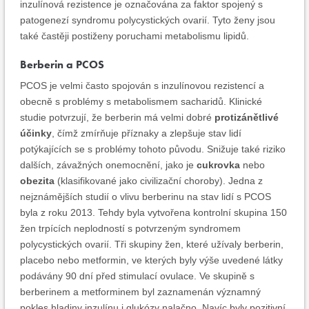
inzulínová rezistence je označována za faktor spojený s
patogenezí syndromu polycystických ovarií. Tyto ženy jsou
také častěji postiženy poruchami metabolismu lipidů.
Berberin a PCOS
PCOS je velmi často spojován s inzulínovou rezistencí a
obecně s problémy s metabolismem sacharidů. Klinické
studie potvrzují, že berberin má velmi dobré
protizánětlivé
účinky
, čímž zmírňuje příznaky a zlepšuje stav lidí
potýkajících se s problémy tohoto původu. Snižuje také riziko
dalších, závažných onemocnění, jako je
cukrovka
nebo
obezita
(klasifikované jako civilizační choroby). Jedna z
nejznámějších studií o vlivu berberinu na stav lidí s PCOS
byla z roku 2013. Tehdy byla vytvořena kontrolní skupina 150
žen trpících neplodností s potvrzeným syndromem
polycystických ovarií. Tři skupiny žen, které užívaly berberin,
placebo nebo metformin, ve kterých byly výše uvedené látky
podávány 90 dní před stimulací ovulace. Ve skupině s
berberinem a metforminem byl zaznamenán významný
pokles hladiny inzulínu i glukózy nalačno. Navíc byly pozitivní