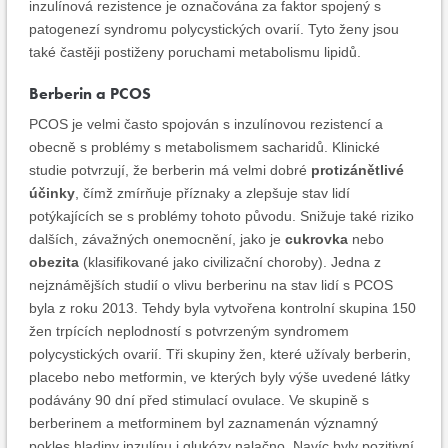
inzulínová rezistence je označována za faktor spojený s
patogenezí syndromu polycystických ovarií. Tyto ženy jsou
také častěji postiženy poruchami metabolismu lipidů.
Berberin a PCOS
PCOS je velmi často spojován s inzulínovou rezistencí a
obecně s problémy s metabolismem sacharidů. Klinické
studie potvrzují, že berberin má velmi dobré
protizánětlivé
účinky
, čímž zmírňuje příznaky a zlepšuje stav lidí
potýkajících se s problémy tohoto původu. Snižuje také riziko
dalších, závažných onemocnění, jako je
cukrovka
nebo
obezita
(klasifikované jako civilizační choroby). Jedna z
nejznámějších studií o vlivu berberinu na stav lidí s PCOS
byla z roku 2013. Tehdy byla vytvořena kontrolní skupina 150
žen trpících neplodností s potvrzeným syndromem
polycystických ovarií. Tři skupiny žen, které užívaly berberin,
placebo nebo metformin, ve kterých byly výše uvedené látky
podávány 90 dní před stimulací ovulace. Ve skupině s
berberinem a metforminem byl zaznamenán významný
pokles hladiny inzulínu i glukózy nalačno. Navíc byly pozitivní