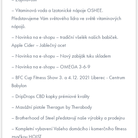
Vitaminová voda a Izotonické nápoje OSHEE.
Představujeme Vám světového lídra ve světě vitaminových
nápojů.
Novinka na e-shopu – tradiční všelék našich babiček.
Apple Cider – Jablečný ocet
Novinka na e-shopu – Nový zabiják tuku skladem
Novinka na e-shopu – OMEGA 3-6-9
BFC Cup Fitness Show 3. a 4.12. 2021 Liberec - Centrum
Babylon
DripDrops CBD kapky prémiové kvality
Masážní pistole Theragun by Therabody
Brotherhood of Steel představují naše výrobky a prodejnu
Kompletní vybavení Vašeho domácího i komerčního fitness
značkou HOIST