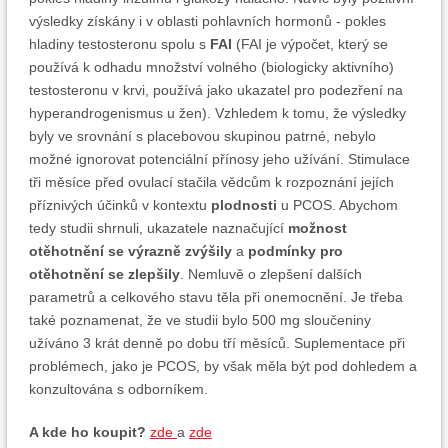
výsledky získány i v oblasti pohlavních hormonů - pokles
hladiny testosteronu spolu s
FAI
(FAI je výpočet, který se
používá k odhadu množství volného (biologicky aktivního)
testosteronu v krvi, používá jako ukazatel pro podezření na
hyperandrogenismus u žen). Vzhledem k tomu, že výsledky
byly ve srovnání s placebovou skupinou patrné, nebylo
možné ignorovat potenciální přínosy jeho užívání. Stimulace
tři měsíce před ovulací stačila vědcům k rozpoznání jejích
příznivých účinků v kontextu
plodnosti
u PCOS. Abychom
tedy studii shrnuli, ukazatele naznačující
možnost
otěhotnění se výrazně zvýšily
a
podmínky pro
otěhotnění se zlepšily
. Nemluvě o zlepšení dalších
parametrů a celkového stavu těla při onemocnění. Je třeba
také poznamenat, že ve studii bylo 500 mg sloučeniny
užíváno 3 krát denně po dobu tří měsíců. Suplementace při
problémech, jako je PCOS, by však měla být pod dohledem a
konzultována s odborníkem.
A kde ho koupit?
zde
a
zde