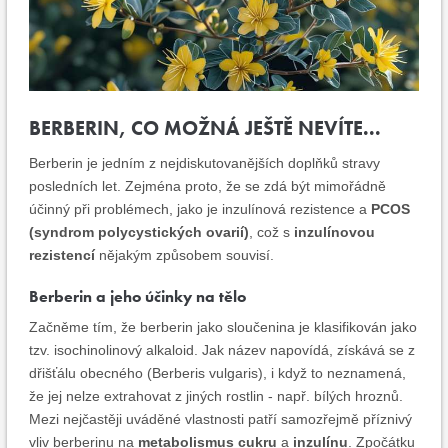
BERBERIN, CO MOŽNÁ JEŠTĚ NEVÍTE...
Berberin je jedním z nejdiskutovanějších doplňků stravy
posledních let. Zejména proto, že se zdá být mimořádně
účinný při problémech, jako je inzulínová rezistence a
PCOS
(syndrom polycystických ovarií)
, což s
inzulínovou
rezistencí
nějakým způsobem souvisí.
Berberin a jeho účinky na tělo
Začněme tím, že berberin jako sloučenina je klasifikován jako
tzv. isochinolinový alkaloid. Jak název napovídá, získává se z
dřišťálu obecného (Berberis vulgaris), i když to neznamená,
že jej nelze extrahovat z jiných rostlin - např. bílých hroznů.
Mezi nejčastěji uváděné vlastnosti patří samozřejmě příznivý
vliv berberinu na
metabolismus cukru
a
inzulínu
. Zpočátku