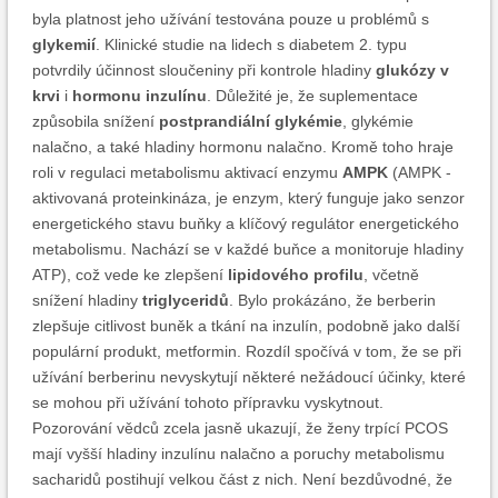
byla platnost jeho užívání testována pouze u problémů s
glykemií
. Klinické studie na lidech s diabetem 2. typu
potvrdily účinnost sloučeniny při kontrole hladiny
glukózy v
krvi
i
hormonu inzulínu
. Důležité je, že suplementace
způsobila snížení
postprandiální glykémie
, glykémie
nalačno, a také hladiny hormonu nalačno. Kromě toho hraje
roli v regulaci metabolismu aktivací enzymu
AMPK
(AMPK -
aktivovaná proteinkináza, je enzym, který funguje jako senzor
energetického stavu buňky a klíčový regulátor energetického
metabolismu. Nachází se v každé buňce a monitoruje hladiny
ATP), což vede ke zlepšení
lipidového profilu
, včetně
snížení hladiny
triglyceridů
. Bylo prokázáno, že berberin
zlepšuje citlivost buněk a tkání na inzulín, podobně jako další
populární produkt, metformin. Rozdíl spočívá v tom, že se při
užívání berberinu nevyskytují některé nežádoucí účinky, které
se mohou při užívání tohoto přípravku vyskytnout.
Pozorování vědců zcela jasně ukazují, že ženy trpící PCOS
mají vyšší hladiny inzulínu nalačno a poruchy metabolismu
sacharidů postihují velkou část z nich. Není bezdůvodné, že