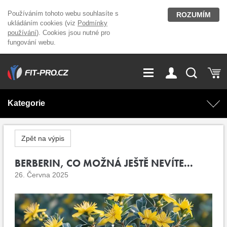
Používáním tohoto webu souhlasíte s
ROZUMÍM
ukládáním cookies (viz
Podmínky
používání
). Cookies jsou nutné pro
fungování webu.
GDPR
Vše o nákupu
Přihlášení
Registrace
Kategorie
O nás
Stavíme fitcentra
AKCE
Domácí cvičení
Zpět na výpis
Kariéra
Kontakt
Doplňky stravy
BERBERIN, CO MOŽNÁ JEŠTĚ NEVÍTE...
Fitness vybavení
26. Června 2025
Magazín
OUTLET OBLEČENÍ
Posilovací stroje
Značky