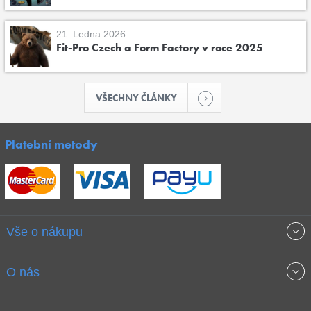
21. Ledna 2026
Fit-Pro Czech a Form Factory v roce 2025
VŠECHNY ČLÁNKY
Platební metody
Vše o nákupu
Obchodní podmínky
O nás
Garance nejnižších cen
O společnosti