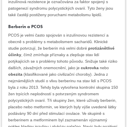
inzulínová rezistence je označována za faktor spojený s
patogenezí syndromu polycystických ovarií. Tyto ženy jsou
také častěji postiženy poruchami metabolismu lipidů.
Berberin a PCOS
PCOS je velmi často spojován s inzulínovou rezistencí a
obecně s problémy s metabolismem sacharidů. Klinické
studie potvrzují, že berberin má velmi dobré
protizánětlivé
účinky
, čímž zmírňuje příznaky a zlepšuje stav lidí
potýkajících se s problémy tohoto původu. Snižuje také riziko
dalších, závažných onemocnění, jako je
cukrovka
nebo
obezita
(klasifikované jako civilizační choroby). Jedna z
nejznámějších studií o vlivu berberinu na stav lidí s PCOS
byla z roku 2013. Tehdy byla vytvořena kontrolní skupina 150
žen trpících neplodností s potvrzeným syndromem
polycystických ovarií. Tři skupiny žen, které užívaly berberin,
placebo nebo metformin, ve kterých byly výše uvedené látky
podávány 90 dní před stimulací ovulace. Ve skupině s
berberinem a metforminem byl zaznamenán významný
pokles hladiny inzulínu i glukózy nalačno. Navíc byly pozitivní