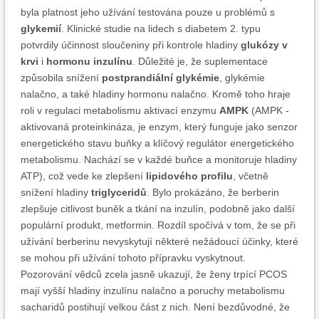
byla platnost jeho užívání testována pouze u problémů s
glykemií
. Klinické studie na lidech s diabetem 2. typu
potvrdily účinnost sloučeniny při kontrole hladiny
glukózy v
krvi
i
hormonu inzulínu
. Důležité je, že suplementace
způsobila snížení
postprandiální glykémie
, glykémie
nalačno, a také hladiny hormonu nalačno. Kromě toho hraje
roli v regulaci metabolismu aktivací enzymu
AMPK
(AMPK -
aktivovaná proteinkináza, je enzym, který funguje jako senzor
energetického stavu buňky a klíčový regulátor energetického
metabolismu. Nachází se v každé buňce a monitoruje hladiny
ATP), což vede ke zlepšení
lipidového profilu
, včetně
snížení hladiny
triglyceridů
. Bylo prokázáno, že berberin
zlepšuje citlivost buněk a tkání na inzulín, podobně jako další
populární produkt, metformin. Rozdíl spočívá v tom, že se při
užívání berberinu nevyskytují některé nežádoucí účinky, které
se mohou při užívání tohoto přípravku vyskytnout.
Pozorování vědců zcela jasně ukazují, že ženy trpící PCOS
mají vyšší hladiny inzulínu nalačno a poruchy metabolismu
sacharidů postihují velkou část z nich. Není bezdůvodné, že