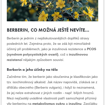
BERBERIN, CO MOŽNÁ JEŠTĚ NEVÍTE...
Berberin je jedním z nejdiskutovanějších doplňků stravy
posledních let. Zejména proto, že se zdá být mimořádně
účinný při problémech, jako je inzulínová rezistence a
PCOS
(syndrom polycystických ovarií)
, což s
inzulínovou
rezistencí
nějakým způsobem souvisí.
Berberin a jeho účinky na tělo
Začněme tím, že berberin jako sloučenina je klasifikován jako
tzv. isochinolinový alkaloid. Jak název napovídá, získává se z
dřišťálu obecného (Berberis vulgaris), i když to neznamená,
že jej nelze extrahovat z jiných rostlin - např. bílých hroznů.
Mezi nejčastěji uváděné vlastnosti patří samozřejmě příznivý
vliv berberinu na
metabolismus cukru
a
inzulínu
. Zpočátku