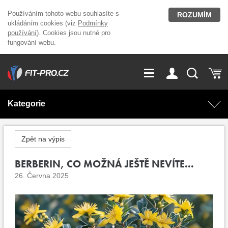
Používáním tohoto webu souhlasíte s
ROZUMÍM
ukládáním cookies (viz
Podmínky
používání
). Cookies jsou nutné pro
fungování webu.
GDPR
Vše o nákupu
Přihlášení
Registrace
Kategorie
O nás
Stavíme fitcentra
AKCE
Domácí cvičení
Zpět na výpis
Kariéra
Kontakt
Doplňky stravy
BERBERIN, CO MOŽNÁ JEŠTĚ NEVÍTE...
Fitness vybavení
26. Června 2025
Magazín
OUTLET OBLEČENÍ
Posilovací stroje
Značky