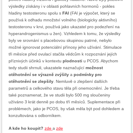
výsledky získány i v oblasti pohlavních hormonů - pokles
hladiny testosteronu spolu s
FAI
(FAI je výpočet, který se
používá k odhadu množství volného (biologicky aktivního)
testosteronu v krvi, používá jako ukazatel pro podezření na
hyperandrogenismus u žen). Vzhledem k tomu, že výsledky
byly ve srovnání s placebovou skupinou patrné, nebylo
možné ignorovat potenciální přínosy jeho užívání. Stimulace
tři měsíce před ovulací stačila vědcům k rozpoznání jejích
příznivých účinků v kontextu
plodnosti
u PCOS. Abychom
tedy studii shrnuli, ukazatele naznačující
možnost
otěhotnění se výrazně zvýšily
a
podmínky pro
otěhotnění se zlepšily
. Nemluvě o zlepšení dalších
parametrů a celkového stavu těla při onemocnění. Je třeba
také poznamenat, že ve studii bylo 500 mg sloučeniny
užíváno 3 krát denně po dobu tří měsíců. Suplementace při
problémech, jako je PCOS, by však měla být pod dohledem a
konzultována s odborníkem.
A kde ho koupit?
zde
a
zde