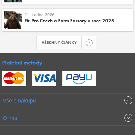
21. Ledna 2026
Fit-Pro Czech a Form Factory v roce 2025
VŠECHNY ČLÁNKY
Platební metody
Vše o nákupu
Obchodní podmínky
O nás
Garance nejnižších cen
O společnosti