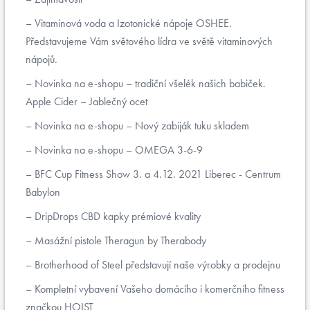
Vitaminová voda a Izotonické nápoje OSHEE.
Představujeme Vám světového lídra ve světě vitaminových
nápojů.
Novinka na e-shopu – tradiční všelék našich babiček.
Apple Cider – Jablečný ocet
Novinka na e-shopu – Nový zabiják tuku skladem
Novinka na e-shopu – OMEGA 3-6-9
BFC Cup Fitness Show 3. a 4.12. 2021 Liberec - Centrum
Babylon
DripDrops CBD kapky prémiové kvality
Masážní pistole Theragun by Therabody
Brotherhood of Steel představují naše výrobky a prodejnu
Kompletní vybavení Vašeho domácího i komerčního fitness
značkou HOIST