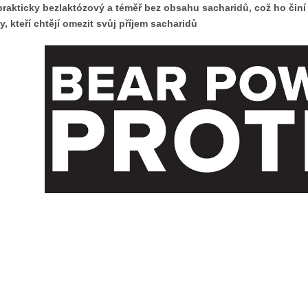
prakticky bezlaktózový a téměř bez obsahu sacharidů, což ho činí i
ty, kteří chtějí omezit svůj příjem sacharidů