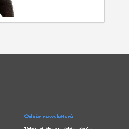
Odběr newsletterů
Získejte přehled o novinkách, slevách,