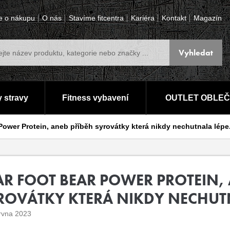
e o nákupu
O nás
Stavíme fitcentra
Kariéra
Kontakt
Magazín
 stravy
Fitness vybavení
OUTLET OBLEČ
Power Protein, aneb příběh syrovátky která nikdy nechutnala lépe.
AR FOOT BEAR POWER PROTEIN, 
ROVÁTKY KTERÁ NIKDY NECHUTNA
rvna 2023