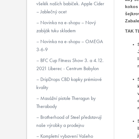
všelék našich babiček. Apple Cider
kokos 
– Jablečný ocet
šejkro
Zabale
Novinka na e-shopu – Nový
zabiják tuku skladem
TAK 
Novinka na e-shopu – OMEGA
3-6-9
BFC Cup Fitness Show 3. a 4.12.
2021 Liberec - Centrum Babylon
DripDrops CBD kapky prémiové
kvality
Masážní pistole Theragun by
Therabody
Brotherhood of Steel představují
naše výrobky a prodejnu
Kompletní vybavení Vašeho