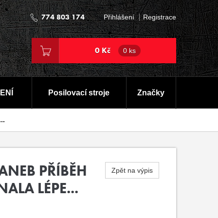
774 803 174
Přihlášení
Registrace
0 Kč
0 ks
ENÍ
Posilovací stroje
Značky
..
ANEB PŘÍBĚH
Zpět na výpis
LA LÉPE...