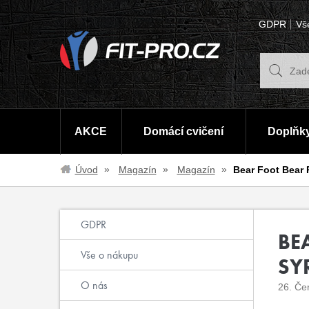
GDPR
Vš
AKCE
Domácí cvičení
Doplňky
Úvod
Magazín
Magazín
Bear Foot Bear 
GDPR
BE
Vše o nákupu
SY
O nás
26. Če