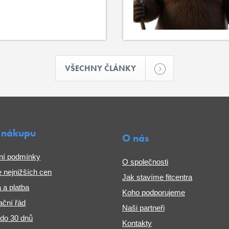
VŠECHNY ČLÁNKY
 nákupu
O nás
ní podmínky
O společnosti
 nejnižších cen
Jak stavíme fitcentra
 a platba
Koho podporujeme
ční řád
Naši partneři
 do 30 dnů
Kontakty