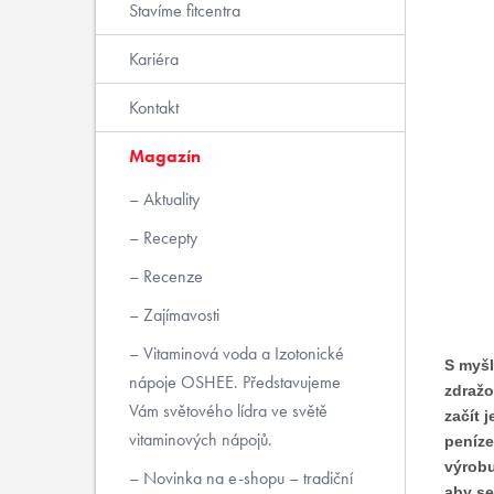
Stavíme fitcentra
Kariéra
Kontakt
Magazín
Aktuality
Recepty
Recenze
Zajímavosti
Vitaminová voda a Izotonické
S myšl
nápoje OSHEE. Představujeme
zdražo
Vám světového lídra ve světě
začít 
vitaminových nápojů.
peníze
výrobu
Novinka na e-shopu – tradiční
aby se