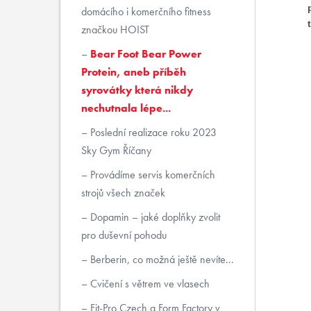
domácího i komerčního fitness
značkou HOIST
Bear Foot Bear Power
Protein, aneb příběh
syrovátky která nikdy
nechutnala lépe...
Poslední realizace roku 2023
Sky Gym Říčany
Provádíme servis komerčních
strojů všech značek
Dopamin – jaké doplňky zvolit
pro duševní pohodu
Berberin, co možná ještě nevíte...
Cvičení s větrem ve vlasech
Fit-Pro Czech a Form Factory v