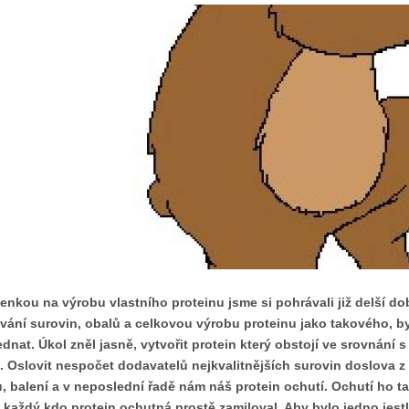
enkou na výrobu vlastního proteinu jsme si pohrávali již delší dobu
vání surovin, obalů a celkovou výrobu proteinu jako takového, 
jednat. Úkol zněl jasně, vytvořit protein který obstojí ve srovnání s
. Oslovit nespočet dodavatelů nejkvalitnějších surovin doslova z 
, balení a v neposlední řadě nám náš protein ochutí. Ochutí ho ta
 každý kdo protein ochutná prostě zamiloval. Aby bylo jedno jestl