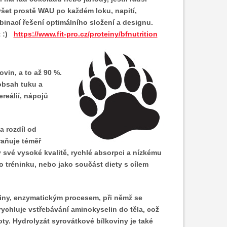
yšet prostě WAU po každém loku, napití,
binací řešení optimálního složení a designu.
t :)
https://www.fit-pro.cz/proteiny/bfnutrition
in, a to až 90 %.
obsah tuku a
reálií, nápojů
a rozdíl od
traňuje téměř
y své vysoké kvalitě, rychlé absorpci a nízkému
o tréninku, nebo jako součást diety s cílem
iny, enzymatickým procesem, při němž se
ychluje vstřebávání aminokyselin do těla, což
ty. Hydrolyzát syrovátkové bílkoviny je také