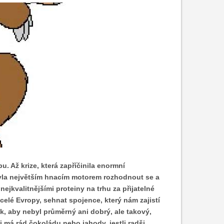
. Až krize, která zapříčinila enormní
byla největším hnacím motorem rozhodnout se a
 nejkvalitnějšími proteiny na trhu za přijatelné
celé Evropy, sehnat spojence, který nám zajistí
k, aby nebyl průměrný ani dobrý, ale takový,
i má rád čokoládu nebo jahody, jestli radši