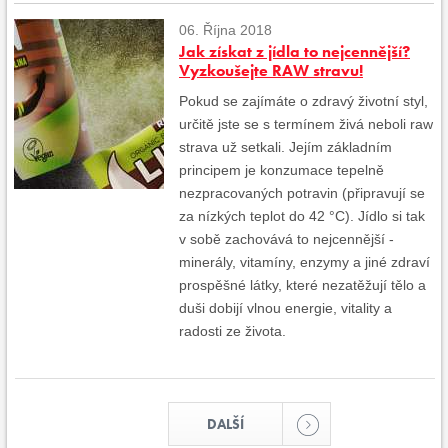
06. Října 2018
Jak získat z jídla to nejcennější?
Vyzkoušejte RAW stravu!
Pokud se zajímáte o zdravý životní styl,
určitě jste se s termínem živá neboli raw
strava už setkali. Jejím základním
principem je konzumace tepelně
nezpracovaných potravin (připravují se
za nízkých teplot do 42 °C). Jídlo si tak
v sobě zachovává to nejcennější -
minerály, vitamíny, enzymy a jiné zdraví
prospěšné látky, které nezatěžují tělo a
duši dobijí vlnou energie, vitality a
radosti ze života.
DALŠÍ