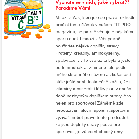
Vyznáte se v nich, jaké vybrat??
Poradíme Vám!
Mnozí z Vás, kteří jste se právě rozhodli
pročíst tento článek v našem FIT-PRO
magazínu, se patrně věnujete nějakému
sportu a tak i mnozí z Vás patrně
používáte nějaké doplňky stravy.
Proteiny, kreatiny, aminokyseliny,
spalovače, … To vše už tu bylo a ještě
bude mnohokrát zmíněno, ale podle
mého skromného názoru a zkušeností
stále ještě není dostatečně zažito, že i
vitaminy a minerální látky jsou v dnešní
době nezbytným doplňkem stravy. A to
nejen pro sportovce! Záměrně zde
nepoužívám slovní spojení „sportovní
výživa“, neboť právě tento předsudek,
že jsou doplňky stravy pouze pro
sportovce, je zásadní obecný omyl!