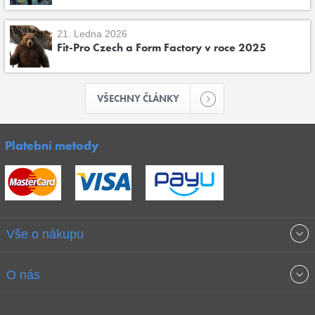
21. Ledna 2026
Fit-Pro Czech a Form Factory v roce 2025
VŠECHNY ČLÁNKY
Platební metody
Vše o nákupu
Obchodní podmínky
O nás
Garance nejnižších cen
O společnosti