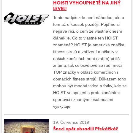
HOIST! VYHOUPNE TĚ NA JINÝ
LEVEL!
Tento nadpis zde není náhodou, ale o
tom až o kousek později. Pojďme si
nejprve říci, o čem že vlastně dnešní
článek je. Co to vlastně ten HOIST
znamená? HOIST je americká značka
fitness strojů a zařízení a ačkoliv v
našich končinách není (zatím) příliš
známa, tak celosvětově se řadí mezi
TOP značky v oblasti komerčních i
domácích fitness strojů. Důkazem toho
mohou být mnohá videa a fotky, kde se
HOIST ve spojení s profesionálními
sportovci i známými osobnostmi
vyskytuje.
19. Července 2019
Šneci opět obsadili Překážkáč