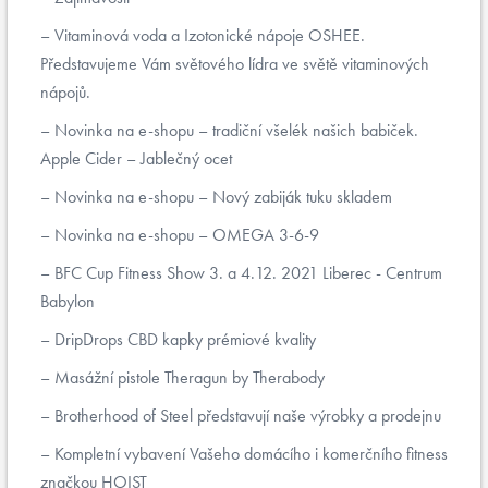
Vitaminová voda a Izotonické nápoje OSHEE.
Představujeme Vám světového lídra ve světě vitaminových
nápojů.
Novinka na e-shopu – tradiční všelék našich babiček.
Apple Cider – Jablečný ocet
Novinka na e-shopu – Nový zabiják tuku skladem
Novinka na e-shopu – OMEGA 3-6-9
BFC Cup Fitness Show 3. a 4.12. 2021 Liberec - Centrum
Babylon
DripDrops CBD kapky prémiové kvality
Masážní pistole Theragun by Therabody
Brotherhood of Steel představují naše výrobky a prodejnu
Kompletní vybavení Vašeho domácího i komerčního fitness
značkou HOIST