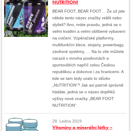
NUTRITION!
BEAR FOOT, BEAR FOOT… Že už jste
někde tento název značky viděli nebo
slyšeli? Ano, máte pravdu, jedná se o
velmi kvalitní a velmi oblíbené vybavení
na cvičení. Vzpěračské platformy,
multifunkční klece, stojany, powerbagy,
závěsné systémy, … Na to vše můžete
narazit v mnoha posilovnách a
sportovištích napříč celou Českou
republikou a dokonce i za hranicemi. A
kde se tam tedy vzalo to slůvko
„NUTRITION“? Jak asi patrně správně
hádáte, jedná se o název doplňků
výživy nové značky „BEAR FOOT
NUTRITION“.
28. Ledna 2019
Vitaminy a minerální látky –