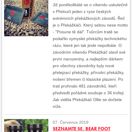
Již poněkolikáté se o víkendu uskutečnil
v Přelouči jeden z ryze českých
extrémních překážkových závodů. Řeč
je o Překážkáči. Který sebou nese motto
- "Posune tě dál". Tvůrcům tratě se
podařilo vymyslet překážky technického
rázu, které jen tak jinde nepotkáte. O
závodním víkendu Překážkáč slavil své
první narozeniny, a nejlepším dárkem
pro všechny závodníky byly nové
přelejzací překážky, přírodní překážky,
nošení břemen či klasické plazení. Po
trati prohnalo 481 závodníků, kteří
předvedli pořádné souboje o 36 trofejí.
Jak viděla Překážkáč Ollie se dočtete
níže.
07. Července 2019
SEZNAMTE SE, BEAR FOOT