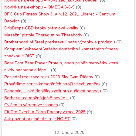
Novinka na e-shopu – Nový zabiják tuku skladem
(0)
Novinka na e-shopu – OMEGA 3-6-9
(0)
BFC Cup Fitness Show 3. a 4.12. 2021 Liberec - Centrum
Babylon
(0)
DripDrops CBD kapky prémiové kvality
(0)
Masážní pistole Theragun by Therabody
(0)
Brotherhood of Steel představují naše výrobky a prodejnu
(0)
Kompletní vybavení Vašeho domácího i komerčního fitness
značkou HOIST
(0)
Bear Foot Bear Power Protein, aneb příběh syrovátky která
nikdy nechutnala lépe...
(0)
Poslední realizace roku 2023 Sky Gym Říčany
(0)
Provádíme servis komerčních strojů všech značek
(0)
Dopamin – jaké doplňky zvolit pro duševní pohodu
(0)
Berberin, co možná ještě nevíte...
(0)
Cvičení s větrem ve vlasech
(0)
Fit-Pro Czech a Form Factory v roce 2025
(0)
Jak poznat originální stroje HOIST
(0)
12. Února 2020