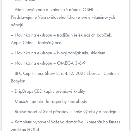
Vitaminová voda a Izotonické nápoje OSHEE.
Představujeme Vám světového lídra ve světě vitaminových
nápojů.
Novinka na e-shopu – tradiční všelék našich babiček.
Apple Cider – Jablečný ocet
Novinka na e-shopu – Nový zabiják tuku skladem
Novinka na e-shopu – OMEGA 3-6-9
BFC Cup Fitness Show 3. a 4.12. 2021 Liberec - Centrum
Babylon
DripDrops CBD kapky prémiové kvality
Masážní pistole Theragun by Therabody
Brotherhood of Steel představují naše výrobky a prodejnu
Kompletní vybavení Vašeho domácího i komerčního fitness
značkou HOIST