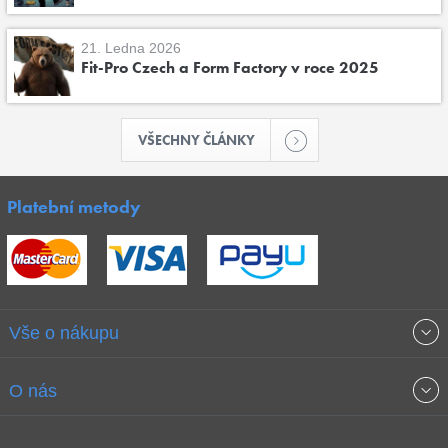
21. Ledna 2026
Fit-Pro Czech a Form Factory v roce 2025
VŠECHNY ČLÁNKY
Platební metody
Vše o nákupu
Obchodní podmínky
O nás
Garance nejnižších cen
O společnosti