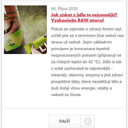
06. Října 2018
Jak získat z jídla to nejcennější?
Vyzkoušejte RAW stravu!
Pokud se zajímáte o zdravý životní styl,
určitě jste se s termínem živá neboli raw
strava už setkali. Jejím základním
principem je konzumace tepelně
nezpracovaných potravin (připravují se
za nízkých teplot do 42 °C). Jídlo si tak
v sobě zachovává to nejcennější -
minerály, vitamíny, enzymy a jiné zdraví
prospěšné látky, které nezatěžují tělo a
duši dobijí vlnou energie, vitality a
radosti ze života.
DALŠÍ