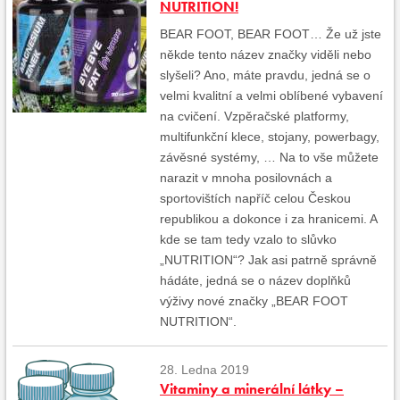
NUTRITION!
BEAR FOOT, BEAR FOOT… Že už jste
někde tento název značky viděli nebo
slyšeli? Ano, máte pravdu, jedná se o
velmi kvalitní a velmi oblíbené vybavení
na cvičení. Vzpěračské platformy,
multifunkční klece, stojany, powerbagy,
závěsné systémy, … Na to vše můžete
narazit v mnoha posilovnách a
sportovištích napříč celou Českou
republikou a dokonce i za hranicemi. A
kde se tam tedy vzalo to slůvko
„NUTRITION“? Jak asi patrně správně
hádáte, jedná se o název doplňků
výživy nové značky „BEAR FOOT
NUTRITION“.
28. Ledna 2019
Vitaminy a minerální látky –