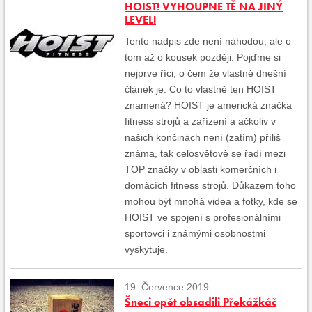
HOIST! VYHOUPNE TĚ NA JINÝ
LEVEL!
Tento nadpis zde není náhodou, ale o
tom až o kousek později. Pojďme si
nejprve říci, o čem že vlastně dnešní
článek je. Co to vlastně ten HOIST
znamená? HOIST je americká značka
fitness strojů a zařízení a ačkoliv v
našich končinách není (zatím) příliš
známa, tak celosvětově se řadí mezi
TOP značky v oblasti komerčních i
domácích fitness strojů. Důkazem toho
mohou být mnohá videa a fotky, kde se
HOIST ve spojení s profesionálními
sportovci i známými osobnostmi
vyskytuje.
19. Července 2019
Šneci opět obsadili Překážkáč