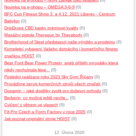
Novinka na e-shopu – Nový zabiják tuku skladem
(0)
Novinka na e-shopu – OMEGA 3-6-9
(0)
BFC Cup Fitness Show 3. a 4.12. 2021 Liberec - Centrum
Babylon
(0)
DripDrops CBD kapky prémiové kvality
(0)
Masážní pistole Theragun by Therabody
(0)
Brotherhood of Steel představují naše výrobky a prodejnu
(0)
Kompletní vybavení Vašeho domácího i komerčního fitness
značkou HOIST
(0)
Bear Foot Bear Power Protein, aneb příběh syrovátky která
nikdy nechutnala lépe...
(0)
Poslední realizace roku 2023 Sky Gym Říčany
(0)
Provádíme servis komerčních strojů všech značek
(0)
Dopamin – jaké doplňky zvolit pro duševní pohodu
(0)
Berberin, co možná ještě nevíte...
(0)
Cvičení s větrem ve vlasech
(0)
Fit-Pro Czech a Form Factory v roce 2025
(0)
Jak poznat originální stroje HOIST
(0)
12. Února 2020