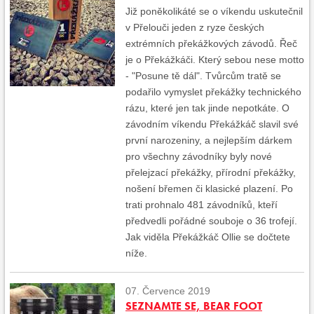
Již poněkolikáté se o víkendu uskutečnil
v Přelouči jeden z ryze českých
extrémních překážkových závodů. Řeč
je o Překážkáči. Který sebou nese motto
- "Posune tě dál". Tvůrcům tratě se
podařilo vymyslet překážky technického
rázu, které jen tak jinde nepotkáte. O
závodním víkendu Překážkáč slavil své
první narozeniny, a nejlepším dárkem
pro všechny závodníky byly nové
přelejzací překážky, přírodní překážky,
nošení břemen či klasické plazení. Po
trati prohnalo 481 závodníků, kteří
předvedli pořádné souboje o 36 trofejí.
Jak viděla Překážkáč Ollie se dočtete
níže.
07. Července 2019
SEZNAMTE SE, BEAR FOOT