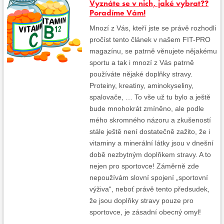
Vyznáte se v nich, jaké vybrat??
Poradíme Vám!
Mnozí z Vás, kteří jste se právě rozhodli
pročíst tento článek v našem FIT-PRO
magazínu, se patrně věnujete nějakému
sportu a tak i mnozí z Vás patrně
používáte nějaké doplňky stravy.
Proteiny, kreatiny, aminokyseliny,
spalovače, … To vše už tu bylo a ještě
bude mnohokrát zmíněno, ale podle
mého skromného názoru a zkušeností
stále ještě není dostatečně zažito, že i
vitaminy a minerální látky jsou v dnešní
době nezbytným doplňkem stravy. A to
nejen pro sportovce! Záměrně zde
nepoužívám slovní spojení „sportovní
výživa“, neboť právě tento předsudek,
že jsou doplňky stravy pouze pro
sportovce, je zásadní obecný omyl!