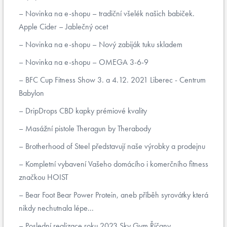
Novinka na e-shopu – tradiční všelék našich babiček.
Apple Cider – Jablečný ocet
Novinka na e-shopu – Nový zabiják tuku skladem
Novinka na e-shopu – OMEGA 3-6-9
BFC Cup Fitness Show 3. a 4.12. 2021 Liberec - Centrum
Babylon
DripDrops CBD kapky prémiové kvality
Masážní pistole Theragun by Therabody
Brotherhood of Steel představují naše výrobky a prodejnu
Kompletní vybavení Vašeho domácího i komerčního fitness
značkou HOIST
Bear Foot Bear Power Protein, aneb příběh syrovátky která
nikdy nechutnala lépe...
Poslední realizace roku 2023 Sky Gym Říčany