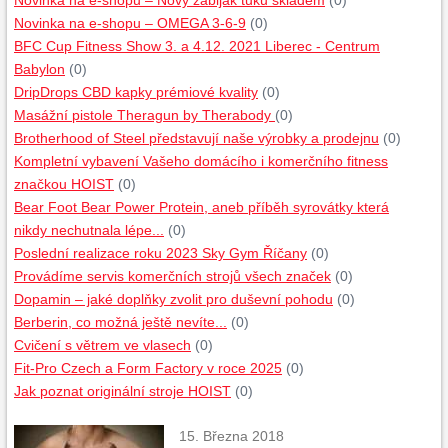
Novinka na e-shopu – Nový zabiják tuku skladem
(0)
Novinka na e-shopu – OMEGA 3-6-9
(0)
BFC Cup Fitness Show 3. a 4.12. 2021 Liberec - Centrum
Babylon
(0)
DripDrops CBD kapky prémiové kvality
(0)
Masážní pistole Theragun by Therabody
(0)
Brotherhood of Steel představují naše výrobky a prodejnu
(0)
Kompletní vybavení Vašeho domácího i komerčního fitness
značkou HOIST
(0)
Bear Foot Bear Power Protein, aneb příběh syrovátky která
nikdy nechutnala lépe...
(0)
Poslední realizace roku 2023 Sky Gym Říčany
(0)
Provádíme servis komerčních strojů všech značek
(0)
Dopamin – jaké doplňky zvolit pro duševní pohodu
(0)
Berberin, co možná ještě nevíte...
(0)
Cvičení s větrem ve vlasech
(0)
Fit-Pro Czech a Form Factory v roce 2025
(0)
Jak poznat originální stroje HOIST
(0)
15. Března 2018