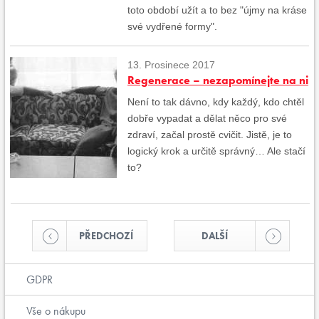
toto období užít a to bez "újmy na kráse
své vydřené formy".
13. Prosinece 2017
Regenerace – nezapomínejte na ni
Není to tak dávno, kdy každý, kdo chtěl
dobře vypadat a dělat něco pro své
zdraví, začal prostě cvičit. Jistě, je to
logický krok a určitě správný… Ale stačí
to?
PŘEDCHOZÍ
DALŠÍ
GDPR
Vše o nákupu