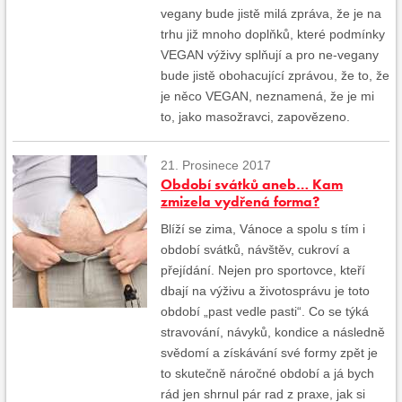
vegany bude jistě milá zpráva, že je na
trhu již mnoho doplňků, které podmínky
VEGAN výživy splňují a pro ne-vegany
bude jistě obohacující zprávou, že to, že
je něco VEGAN, neznamená, že je mi
to, jako masožravci, zapovězeno.
21. Prosinece 2017
Období svátků aneb… Kam
zmizela vydřená forma?
Blíží se zima, Vánoce a spolu s tím i
období svátků, návštěv, cukroví a
přejídání. Nejen pro sportovce, kteří
dbají na výživu a životosprávu je toto
období „past vedle pasti“. Co se týká
stravování, návyků, kondice a následně
svědomí a získávání své formy zpět je
to skutečně náročné období a já bych
rád jen shrnul pár rad z praxe, jak si