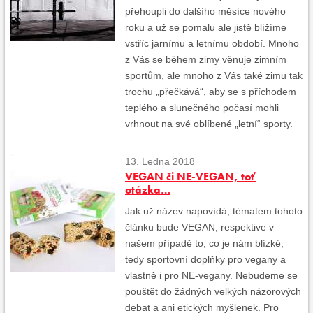
přehoupli do dalšího měsíce nového
roku a už se pomalu ale jistě blížíme
vstříc jarnímu a letnímu období. Mnoho
z Vás se během zimy věnuje zimním
sportům, ale mnoho z Vás také zimu tak
trochu „přečkává“, aby se s příchodem
teplého a slunečného počasí mohli
vrhnout na své oblíbené „letní“ sporty.
13. Ledna 2018
VEGAN či NE-VEGAN, toť
otázka…
Jak už název napovídá, tématem tohoto
článku bude VEGAN, respektive v
našem případě to, co je nám blízké,
tedy sportovní doplňky pro vegany a
vlastně i pro NE-vegany. Nebudeme se
pouštět do žádných velkých názorových
debat a ani etických myšlenek. Pro