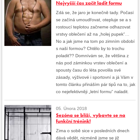
Nejvyšší čas začít ladit formu
Zdá se, že jaro je konečně tady. Počasí
se začíná umoudřovat, otepluje se a s
rostoucí teplotou začneme odhazovat
vrstvy oblečení až na „holej pupek“…
No a jak jsme na tom po zimním období
s naší formou? Chtělo by to trochu
poladit?? Domnívám se, že většina z
nás pod záminkou vrstev oblečení a
spousty času do léta povolila své
zásady, výživové i sportovní a já Vám v
tomto článku přináším pár tipů na to, jak
co nejefektivněji „letní formu“ naladit.
05. Února 2018
Sezóna se blíží, vybavte se na
funkční trénink!
Zima o sobě sice v posledních dnech
dává vědět, nicméně jsme se již