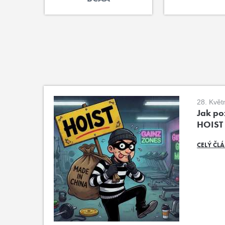
28. Květ
Jak poz
HOIST
CELÝ ČL