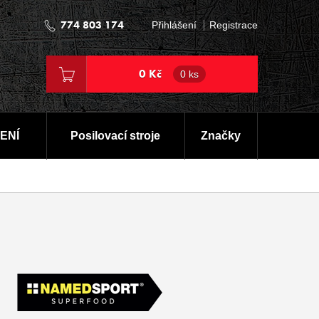
774 803 174
Přihlášení
Registrace
0 Kč
0 ks
ENÍ
Posilovací stroje
Značky