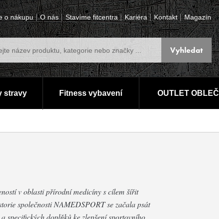
e o nákupu
O nás
Stavíme fitcentra
Kariéra
Kontakt
Magazín
 stravy
Fitness vybavení
OUTLET OBLEČ
tí v oblasti přírodní medicíny s cílem šířit
Historie společnosti NAMEDSPORT se začala psát
a specifických doplňků ke zlepšení sportovního