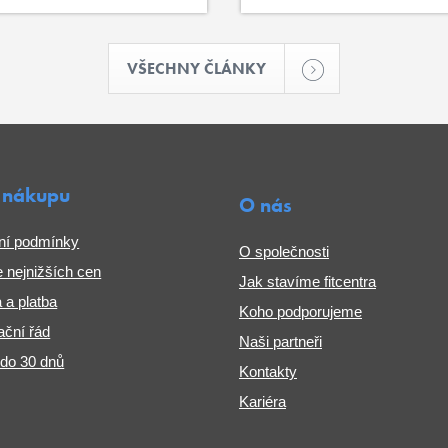
VŠECHNY ČLÁNKY
 nákupu
O nás
ní podmínky
O společnosti
 nejnižších cen
Jak stavíme fitcentra
 a platba
Koho podporujeme
ční řád
Naši partneři
 do 30 dnů
Kontakty
Kariéra