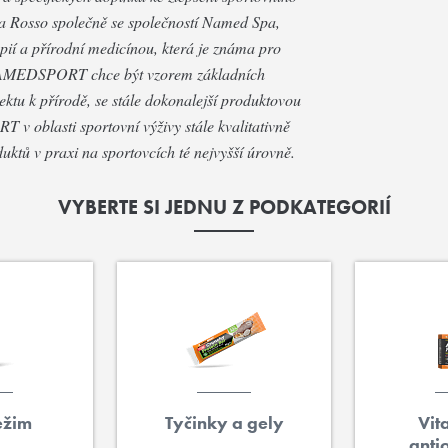
ea Rosso společně se společností Named Spa,
apií a přírodní medicínou, která je známa pro
. NAMEDSPORT chce být vzorem základních
ektu k přírodě, se stále dokonalejší produktovou
v oblasti sportovní výživy stále kvalitativně
duktů v praxi na sportovcích té nejvyšší úrovně.
VYBERTE SI JEDNU Z PODKATEGORIÍ
ežim
Tyčinky a gely
Vit
anti