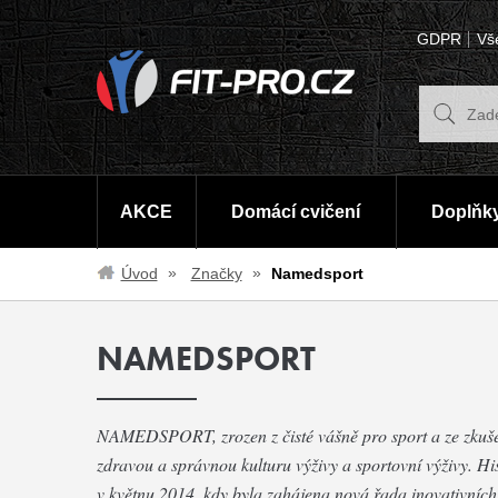
GDPR
Vš
AKCE
Domácí cvičení
Doplňky
Úvod
Značky
Namedsport
NAMEDSPORT
NAMEDSPORT, zrozen z čisté vášně pro sport a ze zkušenos
zdravou a správnou kulturu výživy a sportovní výživy. 
v květnu 2014, kdy byla zahájena nová řada inovativních 