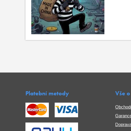
Platební metody
Vše o
Obchod
Garance
Doprava