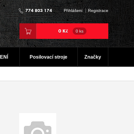
774 803 174
Přihlášení
Registrace
0 Kč
0 ks
ENÍ
Posilovací stroje
Značky