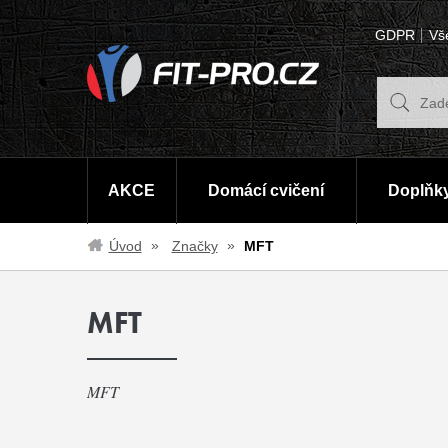
GDPR
Vš
AKCE
Domácí cvičení
Doplňky
Úvod
Značky
MFT
MFT
MFT