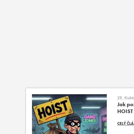
28. Květ
Jak poz
HOIST
CELÝ ČL