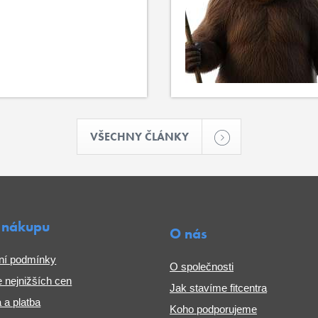
VŠECHNY ČLÁNKY
 nákupu
O nás
ní podmínky
O společnosti
 nejnižších cen
Jak stavíme fitcentra
 a platba
Koho podporujeme