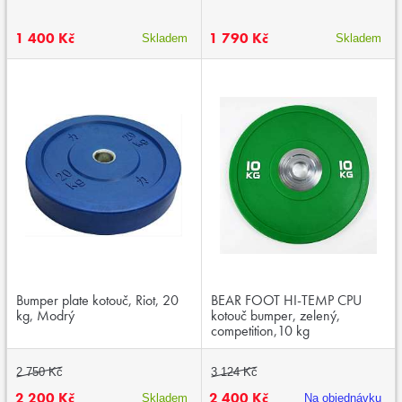
1 400 Kč
1 790 Kč
Skladem
Skladem
Bumper plate kotouč, Riot, 20
BEAR FOOT HI-TEMP CPU
kg, Modrý
kotouč bumper, zelený,
competition,10 kg
2 750 Kč
3 124 Kč
2 200 Kč
2 400 Kč
Skladem
Na objednávku