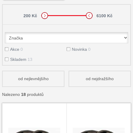
200 Kč
6100 Kč
Akce
0
Novinka
0
Skladem
13
od nejlevnějšího
od nejdražšího
Nalezeno
18
produktů