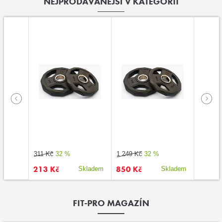
NEJPRODÁVANĚJŠÍ V KATEGORII
311 Kč
32 %
1 249 Kč
32 %
3 124 K
213 Kč
850 Kč
3 600
kladem
Skladem
Skladem
FIT-PRO MAGAZÍN