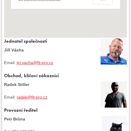
Jednatel společnosti
Jiří Vácha
Email:
jiri.vacha@fit-pro.cz
Obchod, klíčoví zákazníci
Radek Stiller
Email:
radek@fit-pro.cz
Provozní ředitel
Petr Brůna