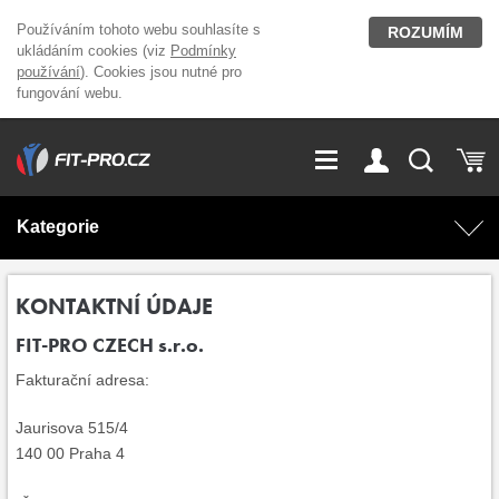
Používáním tohoto webu souhlasíte s
ROZUMÍM
ukládáním cookies (viz
Podmínky
používání
). Cookies jsou nutné pro
fungování webu.
GDPR
Vše o nákupu
Přihlášení
Registrace
Kategorie
O nás
Stavíme fitcentra
AKCE
Domácí cvičení
KONTAKTNÍ ÚDAJE
FIT-PRO CZECH s.r.o.
Kariéra
Kontakt
Doplňky stravy
Fitness vybavení
Fakturační adresa:
Magazín
OUTLET OBLEČENÍ
Posilovací stroje
Jaurisova 515/4
140 00 Praha 4
Značky