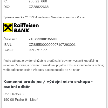
IČ:
288 22 668
DIČ:
CZ28822668
Spisová značka C185354 vedená u Městského soudu v Praze.
Číslo účtu:
7107293001/5500
IBAN:
CZ8855000000007107293001
SWIFT:
RZBCCZPP
Podle zákona o evidenci tržeb je prodávající povinen vystavit kupujícímu
účtenku. Zároveň je povinen zaevidovat přijatou tržbu u správce daně online;
v případě technického výpadku pak nejpozději do 48 hodin.
Kamenná prodejna / výdejní místo e-shopu -
osobní odběr
Pod Harfou 3
190 00 Praha 9 - Libeň