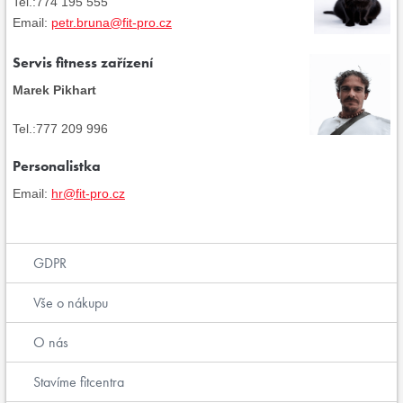
Tel.:774 195 555
Email:
petr.bruna@fit-pro.cz
Servis fitness zařízení
Marek Pikhart
Tel.:777 209 996
Personalistka
Email:
hr@fit-pro.cz
GDPR
Vše o nákupu
O nás
Stavíme fitcentra