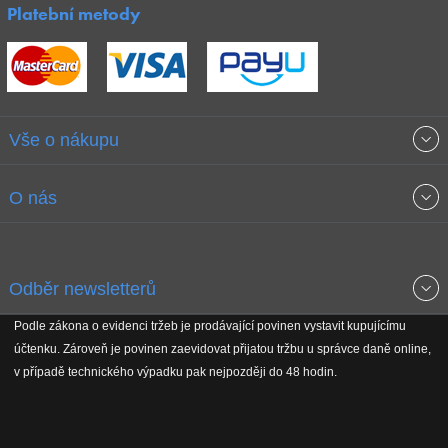
Platební metody
Vše o nákupu
Obchodní podmínky
O nás
Garance nejnižších cen
O společnosti
Odběr newsletterů
Doprava a platba
Jak stavíme fitcentra
Podle zákona o evidenci tržeb je prodávající povinen vystavit kupujícímu
Získejte přehled o novinkách, slevách, akčním zboží a upozornění
účtenku. Zároveň je povinen zaevidovat přijatou tržbu u správce daně online,
Reklamační řád
Koho podporujeme
na nové články v magazínu!
v případě technického výpadku pak nejpozději do 48 hodin.
Vrácení do 30 dnů
Naši partneři