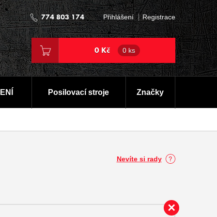
774 803 174
Přihlášení
Registrace
0 Kč
0 ks
ENÍ
Posilovací stroje
Značky
Nevíte si rady