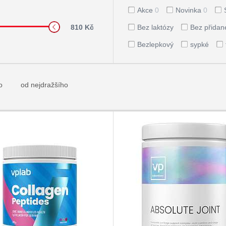
Akce
0
Novinka
0
810 Kč
Bez laktózy
Bez přidan
Bezlepkový
sypké
o
od nejdražšího