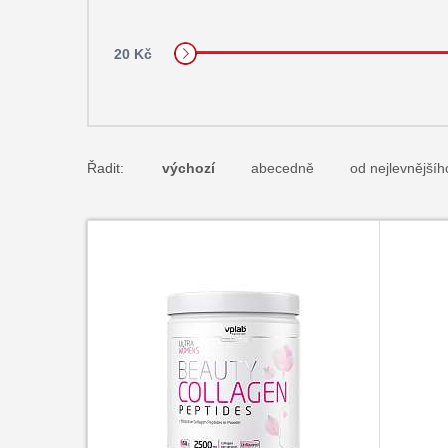
20 Kč
Řadit:
výchozí
abecedně
od nejlevnějšíh