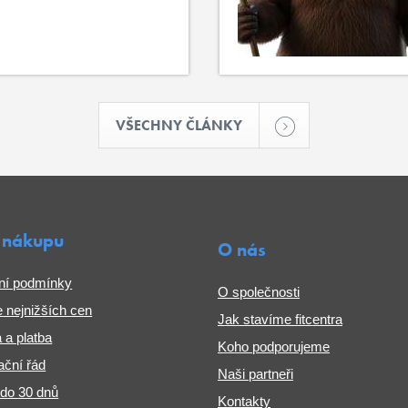
VŠECHNY ČLÁNKY
 nákupu
O nás
ní podmínky
O společnosti
 nejnižších cen
Jak stavíme fitcentra
 a platba
Koho podporujeme
ční řád
Naši partneři
 do 30 dnů
Kontakty