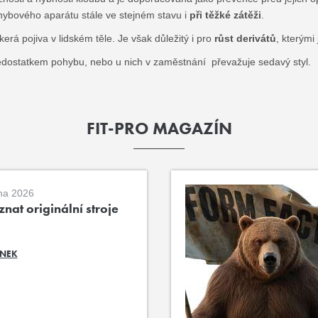
hybového aparátu stále ve stejném stavu i
při těžké zátěži
.
 pojiva v lidském těle. Je však důležitý i pro
růst derivátů
, kterými
rpí nedostatkem pohybu, nebo u nich v zaměstnání převažuje sedavý styl.
FIT-PRO MAGAZÍN
na 2026
nat originální stroje
ÁNEK