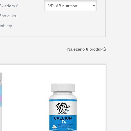
Skladem
6
ého cukru
tablety
Nalezeno
6
produktů