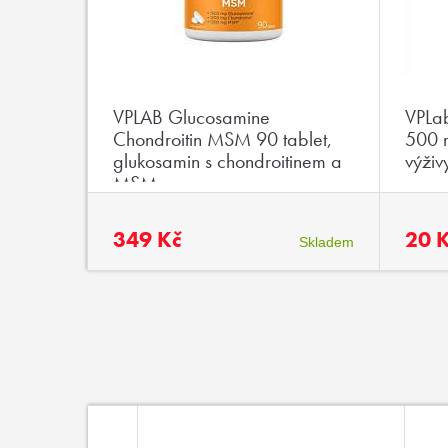
VPLAB Glucosamine
VPLab
Chondroitin MSM 90 tablet,
500 m
glukosamin s chondroitinem a
výživ
MSM
349 Kč
20 
Skladem