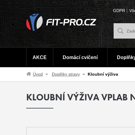
GDPR
Vš
AKCE
Domácí cvičení
Doplňky
Úvod
Doplňky stravy
Kloubní výživa
KLOUBNÍ VÝŽIVA VPLAB 