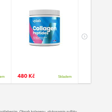
480 Kč
20 Kč
dem
Skladem
opotřebením. Obsah kolagenu, glukosamin sulfátu,