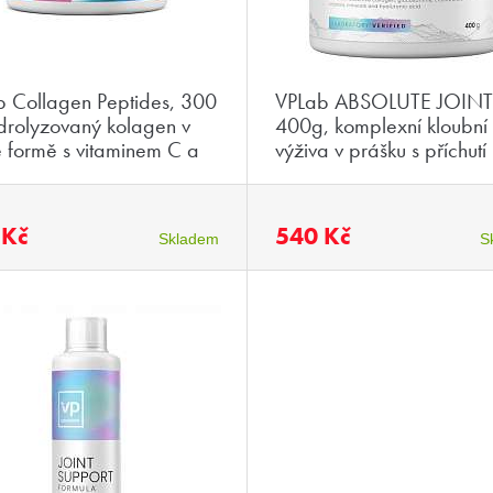
 Collagen Peptides, 300
VPLab ABSOLUTE JOINT
drolyzovaný kolagen v
400g, komplexní kloubní
 formě s vitaminem C a
výživa v prášku s příchutí
íkem
 Kč
540 Kč
Skladem
S