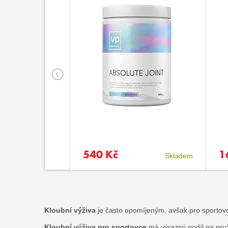
540 Kč
1
Skladem
Skladem
Kloubní
výživa
je často opomíjeným, avšak pro sportovc
Kloubní výživa pro sportovce
má výrazný podíl na pruž