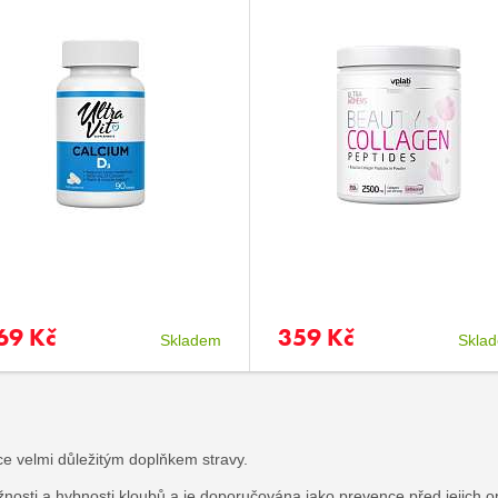
69 Kč
359 Kč
Skladem
Skla
e velmi důležitým doplňkem stravy.
nosti a hybnosti kloubů a je doporučována jako prevence před jejich 