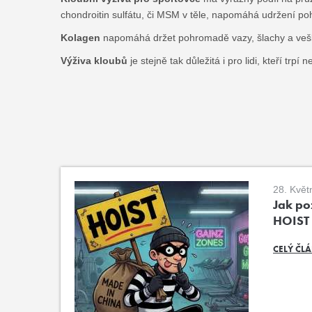
chondroitin sulfátu, či MSM v těle, napomáhá udržení po
Kolagen
napomáhá držet pohromadě vazy, šlachy a veškerá
Výživa kloubů
je stejně tak důležitá i pro lidi, kteří t
28. Květ
Jak poz
HOIST
CELÝ ČL