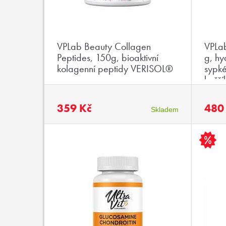
VPLab Beauty Collagen
VPLab
Peptides, 150g, bioaktivní
g, hy
kolagenní peptidy VERISOL®
sypké
hořč
359 Kč
480
Skladem