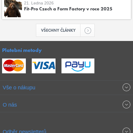
21. Ledna 2026
Fit-Pro Czech a Form Factory v roce 2025
VŠECHNY ČLÁNKY
Platební metody
Vše o nákupu
Obchodní podmínky
O nás
Garance nejnižších cen
O společnosti
Odběr newsletterů