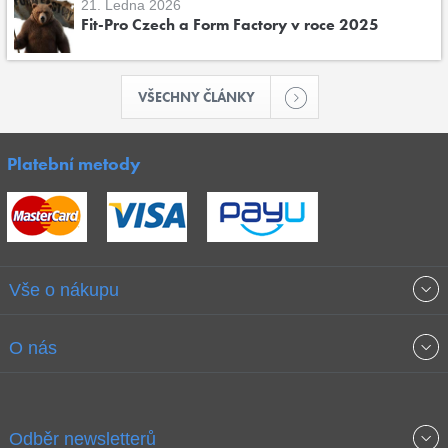
21. Ledna 2026
Fit-Pro Czech a Form Factory v roce 2025
VŠECHNY ČLÁNKY
Platební metody
Vše o nákupu
Obchodní podmínky
O nás
Garance nejnižších cen
O společnosti
Odběr newsletterů