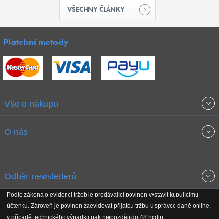
VŠECHNY ČLÁNKY
Platební metody
Vše o nákupu
Obchodní podmínky
O nás
Garance nejnižších cen
O společnosti
Odběr newsletterů
Doprava a platba
Jak stavíme fitcentra
Podle zákona o evidenci tržeb je prodávající povinen vystavit kupujícímu
Získejte přehled o novinkách, slevách, akčním zboží a upozornění
účtenku. Zároveň je povinen zaevidovat přijatou tržbu u správce daně online,
Reklamační řád
Koho podporujeme
na nové články v magazínu!
v případě technického výpadku pak nejpozději do 48 hodin.