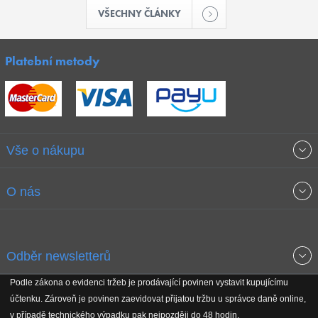
VŠECHNY ČLÁNKY
Platební metody
Vše o nákupu
Obchodní podmínky
O nás
Garance nejnižších cen
O společnosti
Odběr newsletterů
Doprava a platba
Jak stavíme fitcentra
Podle zákona o evidenci tržeb je prodávající povinen vystavit kupujícímu
Získejte přehled o novinkách, slevách, akčním zboží a upozornění
účtenku. Zároveň je povinen zaevidovat přijatou tržbu u správce daně online,
Reklamační řád
Koho podporujeme
na nové články v magazínu!
v případě technického výpadku pak nejpozději do 48 hodin.