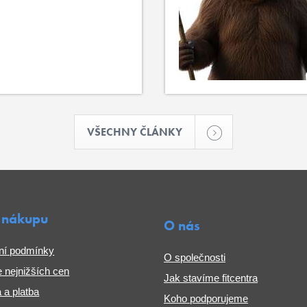
VŠECHNY ČLÁNKY
 nákupu
O nás
ní podmínky
O společnosti
 nejnižších cen
Jak stavíme fitcentra
 a platba
Koho podporujeme