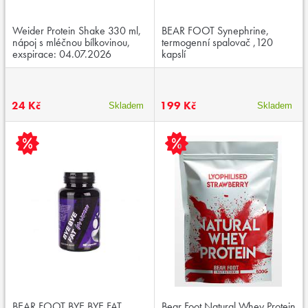
Weider Protein Shake 330 ml,
BEAR FOOT Synephrine,
nápoj s mléčnou bílkovinou,
termogenní spalovač ,120
exspirace: 04.07.2026
kapslí
24 Kč
199 Kč
Skladem
Skladem
BEAR FOOT BYE BYE FAT
Bear Foot Natural Whey Protein