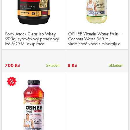
Body Attack Clear Iso Whey
OSHEE Vitamin Water Fruits +
900g, syrovátkový proteinový
Coconut Water 555 ml,
izolát CFM, exspirace:
vitamínová voda s minerály a
30.11.2025
kokosovou vodou, exspirace:
21.02.2025
700 Kč
8 Kč
Skladem
Skladem