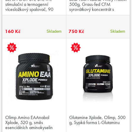
stimulační a termogenní
500g, Grass-fed CFM
vícesložkový spalovač, 90
syrovátkový koncentrát s
kapslí, exspirace: 12.12.2025
lyofilizovaným ovocem
160 Kč
750 Kč
Skladem
Skladem
Olimp Amino EAAnabol
Glutamine Xplode, Olimp, 500
Xplode, 520 g, směs
g, Sypká forma L-Glutaminu
esenciálních aminokyselin