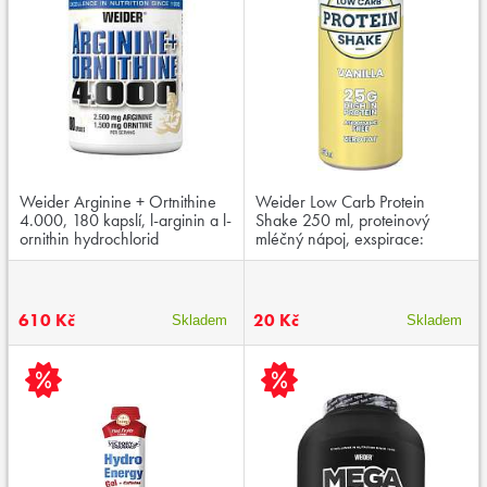
Weider Arginine + Ortnithine
Weider Low Carb Protein
4.000, 180 kapslí, l-arginin a l-
Shake 250 ml, proteinový
ornithin hydrochlorid
mléčný nápoj, exspirace:
03/2026
610 Kč
20 Kč
Skladem
Skladem