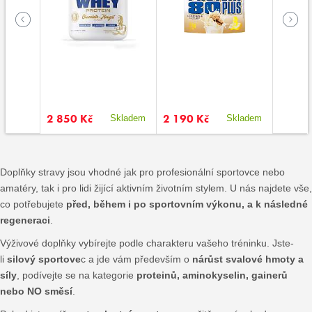
2 850 Kč
2 190 Kč
650 K
kladem
Skladem
Skladem
Doplňky stravy jsou vhodné jak pro profesionální sportovce nebo
amatéry, tak i pro lidi žijící aktivním životním stylem. U nás najdete vše,
co potřebujete
před, během i po sportovním výkonu, a k následné
regeneraci
.
Výživové doplňky vybírejte podle charakteru vašeho tréninku. Jste-
li
silový sportove
c a jde vám především o
nárůst svalové hmoty a
síly
, podívejte se na kategorie
proteinů, aminokyselin, gainerů
nebo NO směsí
.