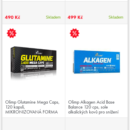
490 Kč
499 Kč
Skladem
Skladem
Olimp Glutamine Mega Caps,
Olimp Alkagen Acid Base
120 kapslí,
Balance 120 cps, sole
MIKRONIZOVANÁ FORMA
alkalických kovů pro snížení
L-GLUTAMINU, exspirace:
překyselení organismu
12.04.2026