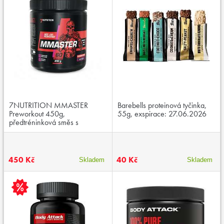
7NUTRITION MMASTER
Barebells proteinová tyčinka,
Preworkout 450g,
55g, exspirace: 27.06.2026
předtréninková směs s
kofeinem
450 Kč
40 Kč
Skladem
Skladem