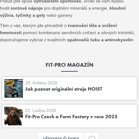
Pokud jste spíše
vytrvalostní sportovec
, určitě se vám budou
hodit
iontové nápoje
pro doplnění minerálů a energie,
kloubní
výživa, tyčinky a gely
nebo gainery.
Těm z vás, kterým jde převážně o
tvarování těla a snížení
hmotnosti
pomocí kombinace aerobních cvičení a silových tréninků,
doporučujeme vybírat z kvalitních
spalovačů tuku a aminokyselin
.
FIT-PRO MAGAZÍN
28. Května 2026
Jak poznat originální stroje HOIST
21. Ledna 2026
Fit-Pro Czech a Form Factory v roce 2025
VŠECHNY ČLÁNKY