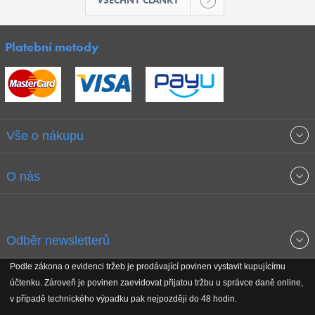
Platební metody
Vše o nákupu
Obchodní podmínky
O nás
Garance nejnižších cen
O společnosti
Odběr newsletterů
Doprava a platba
Jak stavíme fitcentra
Podle zákona o evidenci tržeb je prodávající povinen vystavit kupujícímu
Získejte přehled o novinkách, slevách, akčním zboží a upozornění
účtenku. Zároveň je povinen zaevidovat přijatou tržbu u správce daně online,
Reklamační řád
Koho podporujeme
na nové články v magazínu!
v případě technického výpadku pak nejpozději do 48 hodin.