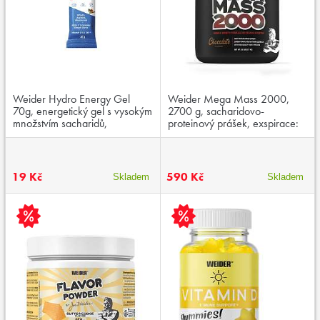
Weider Hydro Energy Gel
Weider Mega Mass 2000,
70g, energetický gel s vysokým
2700 g, sacharidovo-
množstvím sacharidů,
proteinový prášek, exspirace:
aminokyselinami a kofeinem,
04/2026
exspirace:01/2026
19 Kč
590 Kč
Skladem
Skladem