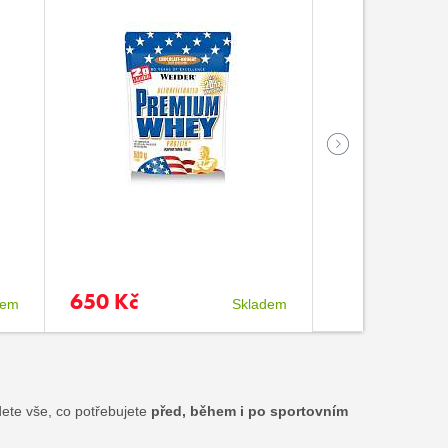
650 Kč
59 Kč
dem
Skladem
jdete vše, co potřebujete
před, během i po sportovním