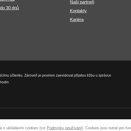
Naši partneři
 do 30 dnů
Kontakty
Kariéra
jícímu účtenku. Zároveň je povinen zaevidovat přijatou tržbu u správce
hodin.
vyhrazena.
e s ukládáním cookies (viz
Podmínky používání
). Cookies jsou nutné pro fu