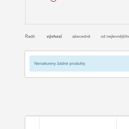
Řadit:
výchozí
abecedně
od nejlevnějšíh
Nenalezeny žádné produkty.