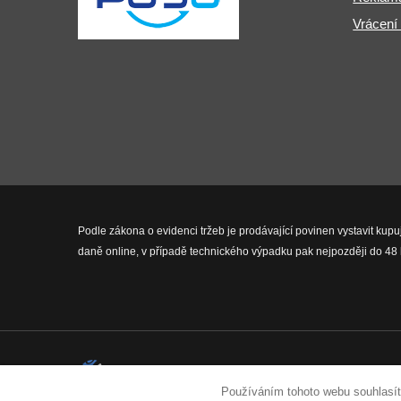
Vrácení
Podle zákona o evidenci tržeb je prodávající povinen vystavit kupu
daně online, v případě technického výpadku pak nejpozději do 48 
2026 © Fit-Pro.cz - Všechna práva 
Používáním tohoto webu souhlasít