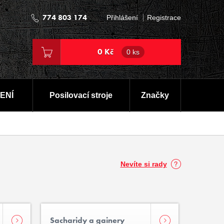
774 803 174
Přihlášení
Registrace
0 Kč
0 ks
ENÍ
Posilovací stroje
Značky
Nevíte si rady
Sacharidy a gainery