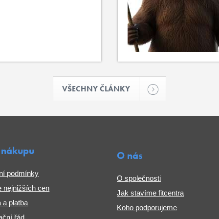
VŠECHNY ČLÁNKY
 nákupu
O nás
ní podmínky
O společnosti
 nejnižších cen
Jak stavíme fitcentra
 a platba
Koho podporujeme
ční řád