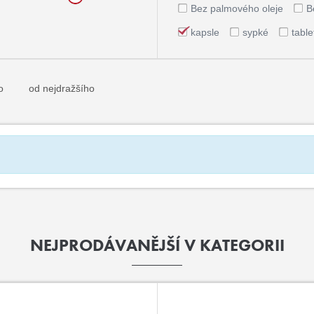
Bez palmového oleje
B
kapsle
sypké
table
o
od nejdražšího
NEJPRODÁVANĚJŠÍ V KATEGORII