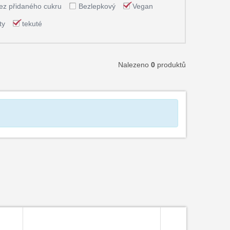
ez přidaného cukru
Bezlepkový
Vegan
ty
tekuté
Nalezeno
0
produktů