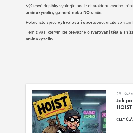
Výživové doplňky vybírejte podle charakteru vašeho tréni
aminokyselin, gainerů nebo NO směsí
.
Pokud jste spíše
vytrvalostní sportovec
, určitě se vám
Těm z vás, kterým jde převážně o
tvarování těla a sní
aminokyselin
.
28. Květ
Jak poz
HOIST
CELÝ ČL