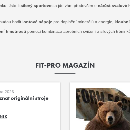
nku. Jste-li
silový sportove
c a jde vám především o
nárůst svalové h
 budou hodit
iontové nápoje
pro doplnění minerálů a energie,
kloubní
žení hmotnosti
pomocí kombinace aerobních cvičení a silových tréninků
FIT-PRO MAGAZÍN
na 2026
nat originální stroje
ÁNEK