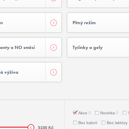
in
Pitný režim
lanty a NO směsi
Tyčinky a gely
á výživa
Akce
0
Novinka
0
Bez kalorií
Bez laktózy
5100 Kč