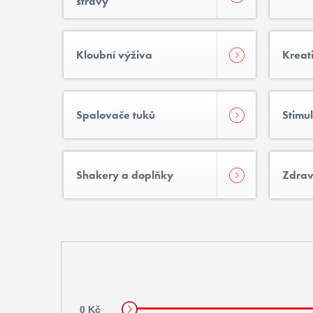
stravy
Kloubní výživa
Kreat
Spalovače tuků
Stimu
Shakery a doplňky
Zdrav
0 Kč